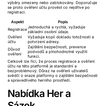
výběry omezeny nebo zablokovány. Doporučuje
se proto ověření účtu provést co nejdříve po
registraci.
Aspekt
Popis
Jednoduchá a rychlá, vyžaduje
Registrace
základní osobní údaje.
Ověření
Vyžaduje kopii dokladu totožnosti a
účtu
potvrzení adresy.
Zajištění bezpečnosti, prevence
Důvod
podvodů a plnohodnotné využití
ověření
funkcí.
Celkově lze říci, že proces registrace a ověření
účtu na této platformě je standardní a
bezproblémový. Důraz na ověření uživatelů
svědčí o snaze platformy o zajištění bezpečnosti
a spravedlivého herního prostředí.
Nabídka Her a
Sázek