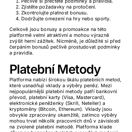
Pečlivě si přečtěte podmínky a pravidla.
Zjistěte požadavky na protočení.
Zkontrolujte platnost bonusu.
Dodržujte omezení na hry nebo sporty.
Celkově jsou bonusy a promoakce na této
platformě velmi atraktivní a mohou výrazně
zvýšit herní zážitek. Nicméně, je důležité si před
čerpáním bonusů pečlivě prostudovat podmínky
a pravidla.
Platební Metody
Platforma nabízí širokou škálu platebních metod,
které usnadňují vklady a výběry peněz. Mezi
nejpopulárnější platební metody patří bankovní
převod, platební karty (Visa, Mastercard),
elektronické peněženky (Skrill, Neteller) a
kryptoměny (Bitcoin, Ethereum). Vklady jsou
obvykle zpracovány okamžitě, zatímco výběry
mohou trvat několik pracovních dnů v závislosti
na zvolené platební metodě. Platforma klade