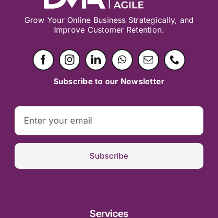
Grow Your Online Business Strategically, and
Improve Customer Retention.
Subscribe to our Newsletter
Subscribe
Services