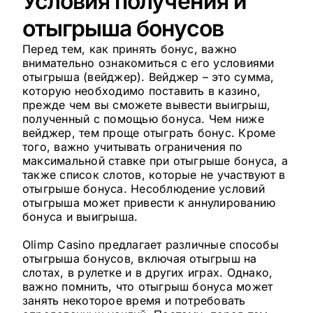
Условия получения и
отыгрыша бонусов
Перед тем, как принять бонус, важно
внимательно ознакомиться с его условиями
отыгрыша (вейджер). Вейджер – это сумма,
которую необходимо поставить в казино,
прежде чем вы сможете вывести выигрыш,
полученный с помощью бонуса. Чем ниже
вейджер, тем проще отыграть бонус. Кроме
того, важно учитывать ограничения по
максимальной ставке при отыгрыше бонуса, а
также список слотов, которые не участвуют в
отыгрыше бонуса. Несоблюдение условий
отыгрыша может привести к аннулированию
бонуса и выигрыша.
Olimp Casino предлагает различные способы
отыгрыша бонусов, включая отыгрыш на
слотах, в рулетке и в других играх. Однако,
важно помнить, что отыгрыш бонуса может
занять некоторое время и потребовать