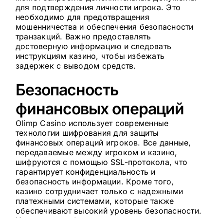
для подтверждения личности игрока. Это
необходимо для предотвращения
мошенничества и обеспечения безопасности
транзакций. Важно предоставлять
достоверную информацию и следовать
инструкциям казино, чтобы избежать
задержек с выводом средств.
Безопасность
финансовых операций
Olimp Casino использует современные
технологии шифрования для защиты
финансовых операций игроков. Все данные,
передаваемые между игроком и казино,
шифруются с помощью SSL-протокола, что
гарантирует конфиденциальность и
безопасность информации. Кроме того,
казино сотрудничает только с надежными
платежными системами, которые также
обеспечивают высокий уровень безопасности.