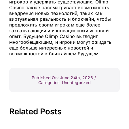
игроков и удержать существующих. Olimp
Casino также рассматривает возможность
внедрения новых технологий, таких как
виртуальная реальность и блокчейн, чтобы
предложить своим игрокам еще более
захватывающий и инновационный игровой
опыт. Будущее Olimp Casino выглядит
многообещающим, и игроки могут ожидать
еще больше интересных новостей и
возможностей в ближайшем будущем.
Published On: June 24th, 2026
/
Categories:
Uncategorized
Related Posts