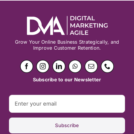
Grow Your Online Business Strategically, and
Improve Customer Retention.
Subscribe to our Newsletter
Subscribe