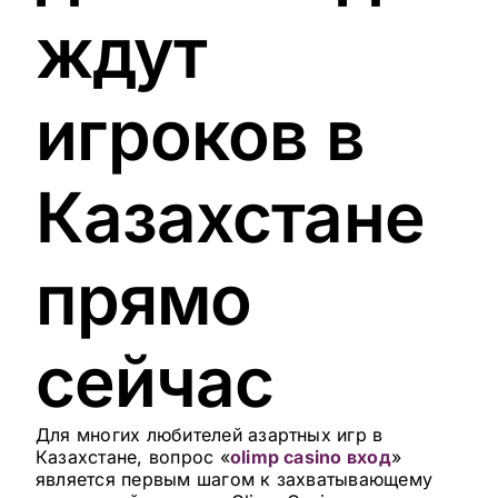
ждут
игроков в
Казахстане
прямо
сейчас
Для многих любителей азартных игр в
Казахстане, вопрос «
olimp casino вход
»
является первым шагом к захватывающему