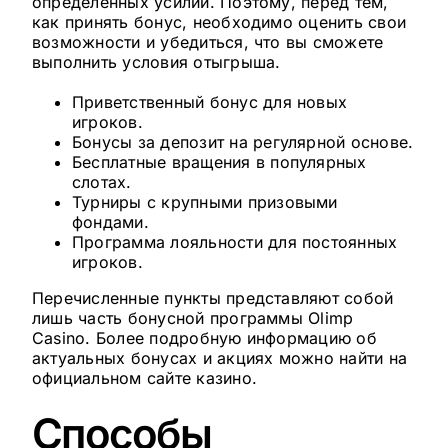
определенных усилий. Поэтому, перед тем,
как принять бонус, необходимо оценить свои
возможности и убедиться, что вы сможете
выполнить условия отыгрыша.
Приветственный бонус для новых
игроков.
Бонусы за депозит на регулярной основе.
Бесплатные вращения в популярных
слотах.
Турниры с крупными призовыми
фондами.
Программа лояльности для постоянных
игроков.
Перечисленные пункты представляют собой
лишь часть бонусной программы Olimp
Casino. Более подробную информацию об
актуальных бонусах и акциях можно найти на
официальном сайте казино.
Способы