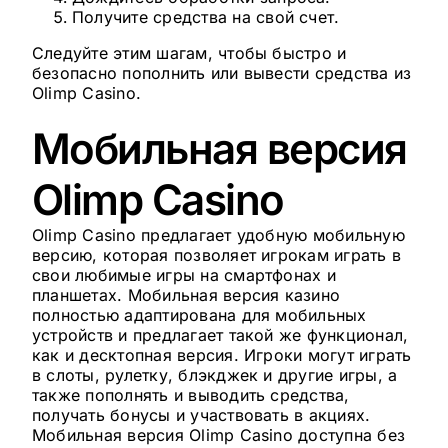
Получите средства на свой счет.
Следуйте этим шагам, чтобы быстро и
безопасно пополнить или вывести средства из
Olimp Casino.
Мобильная версия
Olimp Casino
Olimp Casino предлагает удобную мобильную
версию, которая позволяет игрокам играть в
свои любимые игры на смартфонах и
планшетах. Мобильная версия казино
полностью адаптирована для мобильных
устройств и предлагает такой же функционал,
как и десктопная версия. Игроки могут играть
в слоты, рулетку, блэкджек и другие игры, а
также пополнять и выводить средства,
получать бонусы и участвовать в акциях.
Мобильная версия Olimp Casino доступна без