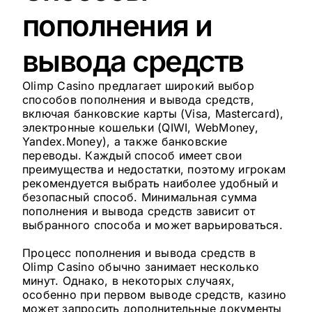
пополнения и
вывода средств
Olimp Casino предлагает широкий выбор
способов пополнения и вывода средств,
включая банковские карты (Visa, Mastercard),
электронные кошельки (QIWI, WebMoney,
Yandex.Money), а также банковские
переводы. Каждый способ имеет свои
преимущества и недостатки, поэтому игрокам
рекомендуется выбрать наиболее удобный и
безопасный способ. Минимальная сумма
пополнения и вывода средств зависит от
выбранного способа и может варьироваться.
Процесс пополнения и вывода средств в
Olimp Casino обычно занимает несколько
минут. Однако, в некоторых случаях,
особенно при первом выводе средств, казино
может запросить дополнительные документы