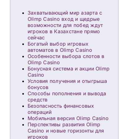
Захватывающий мир азарта с
Olimp Casino вход и щедрые
возможности для побед ждут
игроков в Казахстане прямо
сейчас
Богатый выбор игровых
автоматов в Olimp Casino
Особенности выбора слотов в
Olimp Casino
Бонусная система и акции Olimp
Casino
Условия получения и отыгрыша
бонусов
Способы пополнения и вывода
средств
Безопасность финансовых
операций
Мобильная версия Olimp Casino
Перспективы развития Olimp
Casino и новые горизонты для
игроков