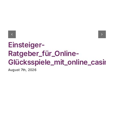
Einsteiger-
Ratgeber_für_Online-
Glücksspiele_mit_online_casin
August 7th, 2026