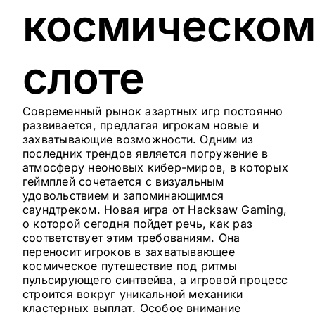
космическом
слоте
Современный рынок азартных игр постоянно
развивается, предлагая игрокам новые и
захватывающие возможности. Одним из
последних трендов является погружение в
атмосферу неоновых кибер-миров, в которых
геймплей сочетается с визуальным
удовольствием и запоминающимся
саундтреком. Новая игра от Hacksaw Gaming,
о которой сегодня пойдет речь, как раз
соответствует этим требованиям. Она
переносит игроков в захватывающее
космическое путешествие под ритмы
пульсирующего синтвейва, а игровой процесс
строится вокруг уникальной механики
кластерных выплат. Особое внимание