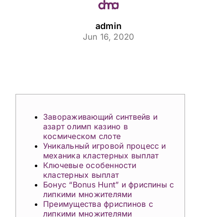
admin
Jun 16, 2020
Завораживающий синтвейв и
азарт олимп казино в
космическом слоте
Уникальный игровой процесс и
механика кластерных выплат
Ключевые особенности
кластерных выплат
Бонус “Bonus Hunt” и фриспины с
липкими множителями
Преимущества фриспинов с
липкими множителями