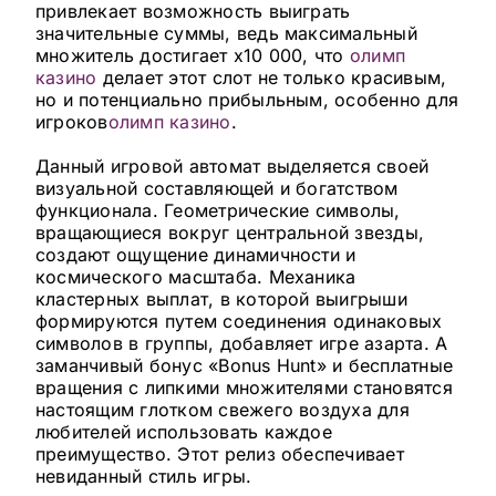
привлекает возможность выиграть
значительные суммы, ведь максимальный
множитель достигает x10 000, что
олимп
казино
делает этот слот не только красивым,
но и потенциально прибыльным, особенно для
игроков
олимп казино
.
Данный игровой автомат выделяется своей
визуальной составляющей и богатством
функционала. Геометрические символы,
вращающиеся вокруг центральной звезды,
создают ощущение динамичности и
космического масштаба. Механика
кластерных выплат, в которой выигрыши
формируются путем соединения одинаковых
символов в группы, добавляет игре азарта. А
заманчивый бонус «Bonus Hunt» и бесплатные
вращения с липкими множителями становятся
настоящим глотком свежего воздуха для
любителей использовать каждое
преимущество. Этот релиз обеспечивает
невиданный стиль игры.