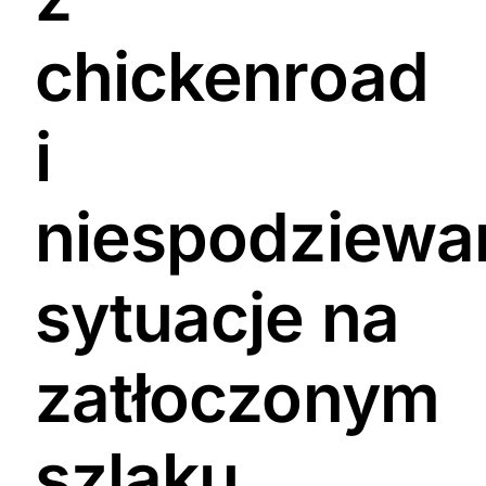
chickenroad
i
niespodziewa
sytuacje na
zatłoczonym
szlaku