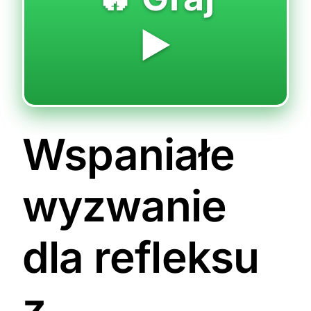
▶️
Wspaniałe
wyzwanie
dla refleksu
z