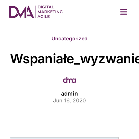
Skip
to
Togg
content
Navig
Uncategorized
Wspaniałe_wyzwanie_
M
admin
Jun 16, 2020