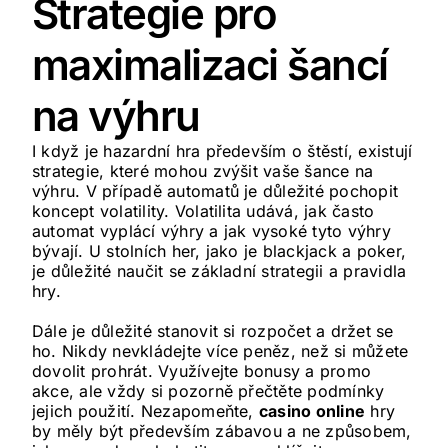
Strategie pro
maximalizaci šancí
na výhru
I když je hazardní hra především o štěstí, existují
strategie, které mohou zvýšit vaše šance na
výhru. V případě automatů je důležité pochopit
koncept volatility. Volatilita udává, jak často
automat vyplácí výhry a jak vysoké tyto výhry
bývají. U stolních her, jako je blackjack a poker,
je důležité naučit se základní strategii a pravidla
hry.
Dále je důležité stanovit si rozpočet a držet se
ho. Nikdy nevkládejte více peněz, než si můžete
dovolit prohrát. Využívejte bonusy a promo
akce, ale vždy si pozorně přečtěte podmínky
jejich použití. Nezapomeňte,
casino online
hry
by měly být především zábavou a ne způsobem,