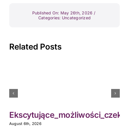
Published On: May 26th, 2026
/
Categories:
Uncategorized
Related Posts
Ekscytujące_możliwości_czekaj
August 6th, 2026