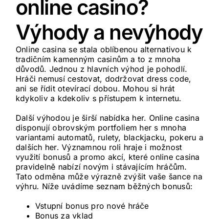
online casino?
Výhody a nevýhody
Online casina se stala oblíbenou alternativou k
tradičním kamenným casinům a to z mnoha
důvodů. Jednou z hlavních výhod je pohodlí.
Hráči nemusí cestovat, dodržovat dress code,
ani se řídit otevírací dobou. Mohou si hrát
kdykoliv a kdekoliv s přístupem k internetu.
Další výhodou je širší nabídka her. Online casina
disponují obrovským portfoliem her s mnoha
variantami automatů, rulety, blackjacku, pokeru a
dalších her. Významnou roli hraje i možnost
využití bonusů a promo akcí, které online casina
pravidelně nabízí novým i stávajícím hráčům.
Tato odměna může výrazně zvýšit vaše šance na
výhru. Níže uvádíme seznam běžných bonusů:
Vstupní bonus pro nové hráče
Bonus za vklad