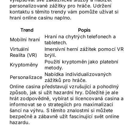
personalizované zážitky pro hráče. Udržení
kontaktu s těmito trendy vám pomůže užívat si
hraní online casinu naplno.
Trend
Popis
Hraní na chytrých telefonech a
Mobilní hraní
tabletech.
Virtuální
Imersivní herní zážitek pomocí VR
Realita (VR)
brýlí.
Použití kryptoměn jako platební
Kryptoměny
metody.
Nabídka individualizovaných
Personalizace
zážitků pro hráče.
Online casina představují vzrušující a pohodlný
způsob, jak si užít hazardní hry. Důležité je ale
hrát zodpovědně, vybírat si licencovaná casina a
informovat se o strategiích pro maximalizaci
šancí na výhru. S těmito znalostmi si můžete
bezpečně a zábavně užít fascinující svět online
hazardu.