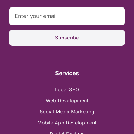
Subscribe
Services
Local SEO
Web Development
Social Media Marketing
Mobile App Development
Digital Designs