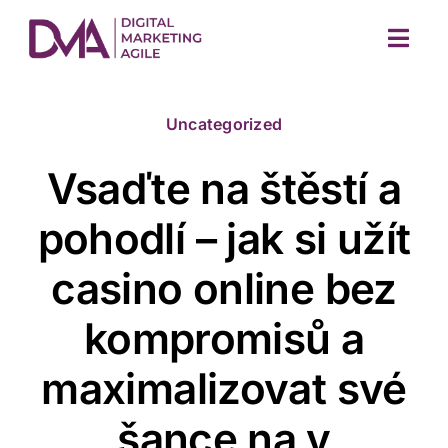
Skip
to
Togg
content
Navig
Uncategorized
Vsaďte na štěstí a
pohodlí – jak si užít
casino online bez
M
kompromisů a
maximalizovat své
šance na v