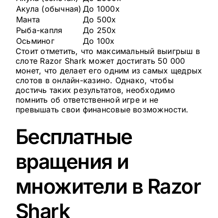
Акула (обычная)
До 1000x
Манта
До 500x
Рыба-капля
До 250x
Осьминог
До 100x
Стоит отметить, что максимальный выигрыш в
слоте Razor Shark может достигать 50 000
монет, что делает его одним из самых щедрых
слотов в онлайн-казино. Однако, чтобы
достичь таких результатов, необходимо
помнить об ответственной игре и не
превышать свои финансовые возможности.
Бесплатные
вращения и
множители в Razor
Shark