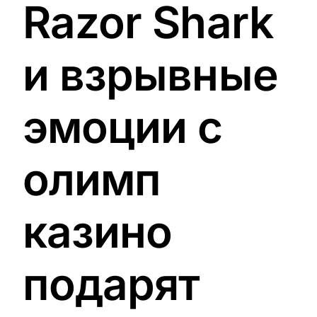
Razor Shark
и взрывные
эмоции с
олимп
казино
подарят