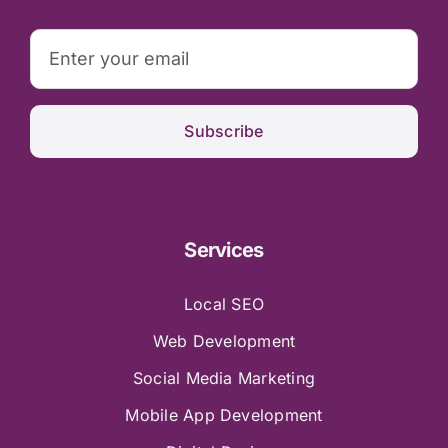
Subscribe
Services
Local SEO
Web Development
Social Media Marketing
Mobile App Development