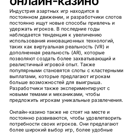
онлайн-казино
Индустрия азартных игр находится в
постоянном движении, и разработчики слотов
постоянно ищут новые способы привлечь и
удержать игроков. В последние годы
наблюдается тенденция к увеличению
использования инновационных технологий,
таких как виртуальная реальность (VR) и
дополненная реальность (AR), которые
позволяют создать более захватывающий и
реалистичный игровой опыт. Также
популярными становятся слоты с кластерными
выплатами, которые предлагают игрокам
больше возможностей для выигрыша.
Разработчики также экспериментируют с
новыми темами и механиками, чтобы
предложить игрокам уникальные развлечения.
Онлайн-казино также не стоят на месте и
постоянно развиваются, чтобы удовлетворить
потребности своих игроков. Они предлагают
более широкий выбор игр, более удобные