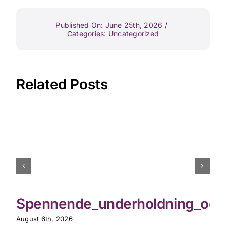
Published On: June 25th, 2026
/
Categories:
Uncategorized
Related Posts
Spennende_underholdning_og_th
August 6th, 2026