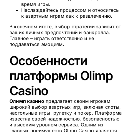
время игры.
Наслаждайтесь процессом и относитесь
к азартным играм как к развлечению.
В конечном итоге, выбор стратегии зависит от
ваших личных предпочтений и банкролла.
Главное – играть ответственно и не
поддаваться эмоциям.
Особенности
платформы Olimp
Casino
Олимп казино
предлагает своим игрокам
широкий выбор азартных игр, включая слоты,
настольные игры, рулетку и покер. Платформа
известна своей надежностью, безопасностью
и высоким уровнем сервиса. Одним из
главных преимуществ Olimp Casino является