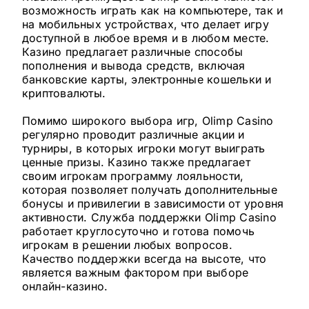
возможность играть как на компьютере, так и
на мобильных устройствах, что делает игру
доступной в любое время и в любом месте.
Казино предлагает различные способы
пополнения и вывода средств, включая
банковские карты, электронные кошельки и
криптовалюты.
Помимо широкого выбора игр, Olimp Casino
регулярно проводит различные акции и
турниры, в которых игроки могут выиграть
ценные призы. Казино также предлагает
своим игрокам программу лояльности,
которая позволяет получать дополнительные
бонусы и привилегии в зависимости от уровня
активности. Служба поддержки Olimp Casino
работает круглосуточно и готова помочь
игрокам в решении любых вопросов.
Качество поддержки всегда на высоте, что
является важным фактором при выборе
онлайн-казино.