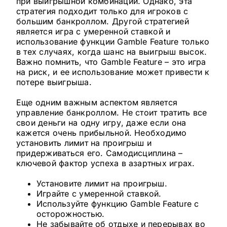
при выигрышной комбинации. Однако, эта
стратегия подходит только для игроков с
большим банкроллом. Другой стратегией
является игра с умеренной ставкой и
использование функции Gamble Feature только
в тех случаях, когда шанс на выигрыш высок.
Важно помнить, что Gamble Feature – это игра
на риск, и ее использование может привести к
потере выигрыша.
Еще одним важным аспектом является
управление банкроллом. Не стоит тратить все
свои деньги на одну игру, даже если она
кажется очень прибыльной. Необходимо
установить лимит на проигрыш и
придерживаться его. Самодисциплина –
ключевой фактор успеха в азартных играх.
Установите лимит на проигрыш.
Играйте с умеренной ставкой.
Используйте функцию Gamble Feature с
осторожностью.
Не забывайте об отдыхе и перерывах во