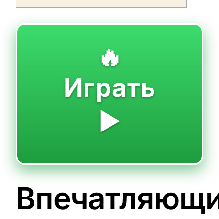
🔥
Играть
▶️
Впечатляющ