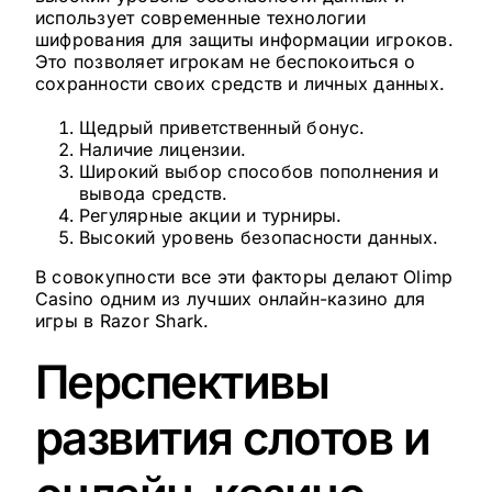
использует современные технологии
шифрования для защиты информации игроков.
Это позволяет игрокам не беспокоиться о
сохранности своих средств и личных данных.
Щедрый приветственный бонус.
Наличие лицензии.
Широкий выбор способов пополнения и
вывода средств.
Регулярные акции и турниры.
Высокий уровень безопасности данных.
В совокупности все эти факторы делают Olimp
Casino одним из лучших онлайн-казино для
игры в Razor Shark.
Перспективы
развития слотов и