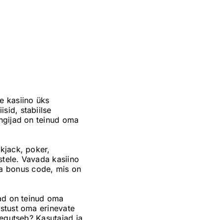
e kasiino üks
sid, stabiilse
ängijad on teinud oma
kjack, poker,
stele. Vavada kasiino
a bonus code, mis on
jad on teinud oma
ustust oma erinevate
tegutseb? Kasutajad ja