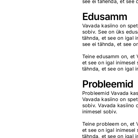
see ei tähenda, et see o
Edusamm
Vavada kasiino on spets
sobiv. See on üks edus
tähnda, et see on igal 
see ei tähnda, et see on
Teine edusamm on, et V
et see on igal inimesel
tähnda, et see on igal i
Probleemid
Probleemid Vavada kasi
Vavada kasiino on spets
sobiv. Vavada kasiino o
inimesel sobiv.
Teine probleem on, et V
et see on igal inimesel
tähnda, et see on igal i