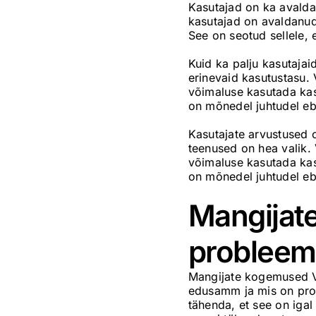
Kasutajad on ka avalda
kasutajad on avaldanu
See on seotud sellele,
Kuid ka palju kasutajai
erinevaid kasutustasu.
võimaluse kasutada kasi
on mõnedel juhtudel e
Kasutajate arvustused o
teenused on hea valik.
võimaluse kasutada kasi
on mõnedel juhtudel e
Mangijat
probleem
Mangijate kogemused Va
edusamm ja mis on prob
tähenda, et see on igal