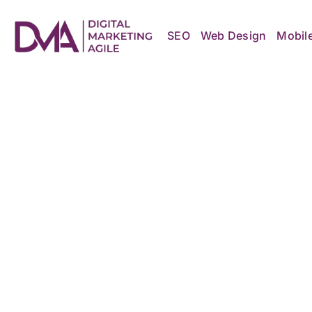
Skip
to
content
SEO
Web Design
Mobil