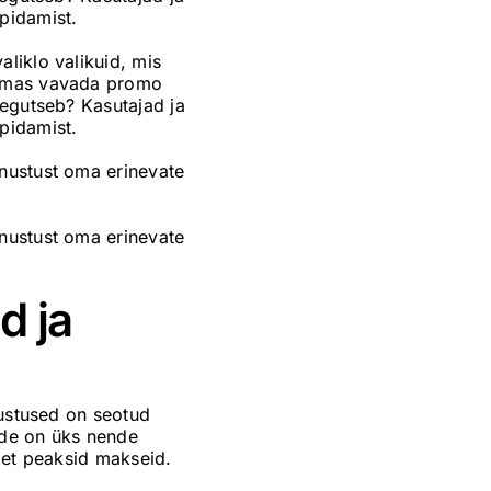
pidamist.
liklo valikuid, mis
lamas vavada promo
tegutseb? Kasutajad ja
pidamist.
nustust oma erinevate
nustust oma erinevate
d ja
vustused on seotud
ode on üks nende
 et peaksid makseid.