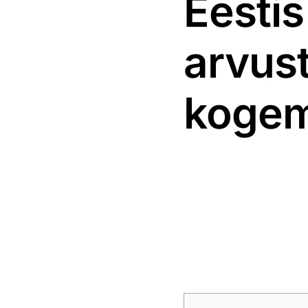
Eestis
arvus
koge