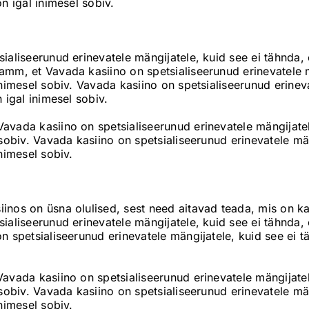
n igal inimesel sobiv.
ialiseerunud erinevatele mängijatele, kuid see ei tähnda, 
amm, et Vavada kasiino on spetsialiseerunud erinevatele m
inimesel sobiv. Vavada kasiino on spetsialiseerunud erinev
 igal inimesel sobiv.
avada kasiino on spetsialiseerunud erinevatele mängijatel
 sobiv. Vavada kasiino on spetsialiseerunud erinevatele män
nimesel sobiv.
inos on üsna olulised, sest need aitavad teada, mis on k
ialiseerunud erinevatele mängijatele, kuid see ei tähnda, 
n spetsialiseerunud erinevatele mängijatele, kuid see ei t
avada kasiino on spetsialiseerunud erinevatele mängijatel
 sobiv. Vavada kasiino on spetsialiseerunud erinevatele män
nimesel sobiv.