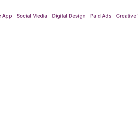
e App
Social Media
Digital Design
Paid Ads
Creative 