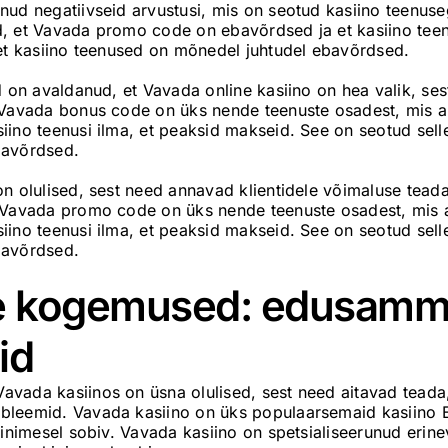
nud negatiivseid arvustusi, mis on seotud kasiino teenus
d, et Vavada promo code on ebavõrdsed ja et kasiino te
 et kasiino teenused on mõnedel juhtudel ebavõrdsed.
d on avaldanud, et Vavada online kasiino on hea valik, ses
 Vavada bonus code on üks nende teenuste osadest, mis an
ino teenusi ilma, et peaksid makseid. See on seotud selle
bavõrdsed.
n olulised, sest need annavad klientidele võimaluse tead
 Vavada promo code on üks nende teenuste osadest, mis a
ino teenusi ilma, et peaksid makseid. See on seotud selle
bavõrdsed.
e kogemused: edusamm
id
vada kasiinos on üsna olulised, sest need aitavad teada,
leemid. Vavada kasiino on üks populaarsemaid kasiino Ee
 inimesel sobiv. Vavada kasiino on spetsialiseerunud erine