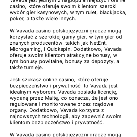
Vavada jest jednym z najpopularniejszych online
casino, które oferuje swoim klientom szeroki
wybór gier kasynowych, w tym rulet, blackjacka,
poker, a także wiele innych.
W Vavada casino polskojęzyczni gracze mogą
korzystać z szerokiej gamy gier, w tym gier od
znanych producentów, takich jak NetEnt,
Microgaming, i Quickspin. Dodatkowo, Vavada
oferuje swoim klientom atrakcyjne bonusy, w
tym bonusy powitalne, bonusy za depozyty, a
także turnieje.
Jeśli szukasz online casino, które oferuje
bezpieczeństwo i prywatność, to Vavada jest
idealnym wyborem. Vavada posiada licencję,
wydaną przez Maltę, co oznacza, że jest ono
regulowane i monitorowane przez rządowe
organy. Dodatkowo, Vavada korzysta z
najnowszych technologii, aby zapewnić swoim
klientom bezpieczeństwo i prywatność.
W Vavada casino polskojęzyczni gracze mogą