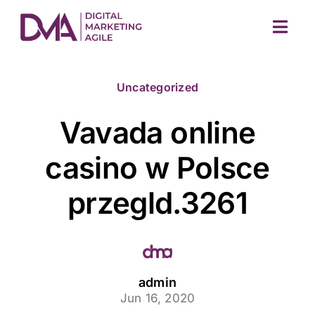
Skip
to
Togg
content
Navig
Uncategorized
Vavada online
casino w Polsce
przegld.3261
M
admin
Jun 16, 2020