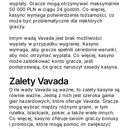
wyplaty. Gracze mogą otrzymywać maksymalnie
50 000 PLN w ciągu 24 godzin. Co więcej,
kasyno wymaga potwierdzenia tożsamości, co
może być problematyczne dla niektórych
graczy.
Innym wadą Vavada jest brak możliwości
wyplaty w przypadku wygranej. Kasyno
wymaga, aby gracze spełnili określone warunki,
aby móc otrzymać wyplata. Co więcej, kasyno
może zablokować konto gracza, jeśli
podejrzewają, że gracz naruszył zasady kasyna.
Zalety Vavada
O ile wady Vavada są ważne, to zalety kasyna są
równie ważne. Jedną z nich jest szeroka gama
gier hazardowych, które oferuje Vavada. Gracze
mogą wybrać między różnymi grami, w tym
ruletka, blackjack, poker, a także wiele innych.
Co więcej, kasyno oferuje swoim graczy bonusy
i promocje, które mogą pomóc im zwiększyć