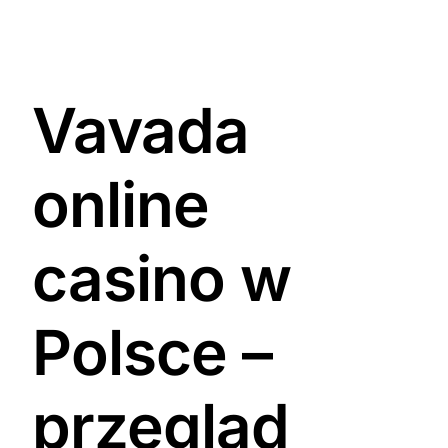
Vavada
online
casino w
Polsce –
przegląd