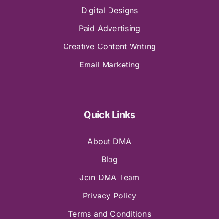
Digital Designs
Paid Advertising
Creative Content Writing
Email Marketing
Quick Links
About DMA
Blog
Join DMA Team
Privacy Policy
Terms and Conditions