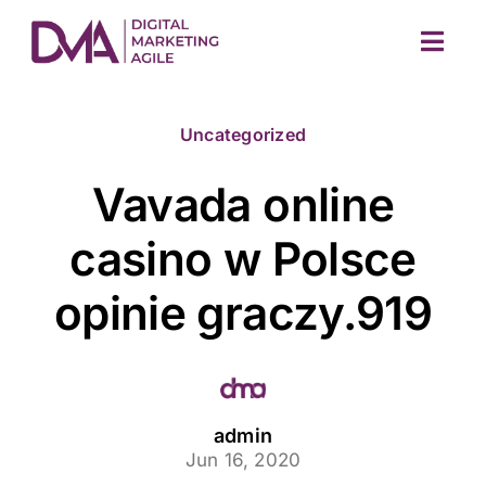
Skip
to
Togg
content
Navig
Uncategorized
Vavada online
casino w Polsce
opinie graczy.919
M
admin
Jun 16, 2020