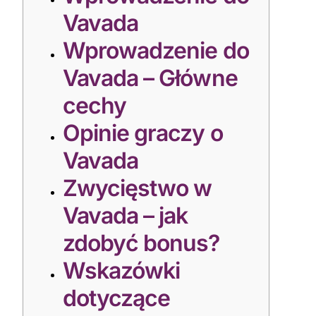
Vavada
Wprowadzenie do
Vavada – Główne
cechy
Opinie graczy o
Vavada
Zwycięstwo w
Vavada – jak
zdobyć bonus?
Wskazówki
dotyczące