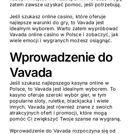
zatem zawsze uzyskać pomoc, jeśli potrzebują.
Jeśli szukasz online casino, które oferuje
najlepsze warunki do gry, to Vavada jest
idealnym wyborem. Warto zatem wypróbować
Vavada online casino w Polsce i zobaczyć, jak
wiele emocji i wygranych możesz osiągnąć.
Wprowadzenie do
Vavada
Jeśli szukasz najlepszego kasyna online w
Polsce, to Vavada jest idealnym wyborem. To
kasyno oferuje szeroki wybór gier, w tym
popularne sloty, ruletke, blackjacka i wiele
innych. Vavada jest również znane z swoich
atrakcyjnych ofert i promocji, które mogą
pomóc Ci zwiększyć Twoje szanse na wygraną.
Wprowadzenie do Vavada rozpoczyna się od