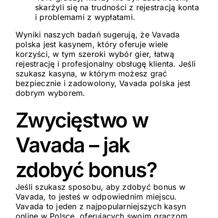
skarżyli się na trudności z rejestracją konta
i problemami z wypłatami.
Wyniki naszych badań sugerują, że Vavada
polska jest kasynem, który oferuje wiele
korzyści, w tym szeroki wybór gier, łatwą
rejestrację i profesjonalny obsługę klienta. Jeśli
szukasz kasyna, w którym możesz grać
bezpiecznie i zadowolony, Vavada polska jest
dobrym wyborem.
Zwycięstwo w
Vavada – jak
zdobyć bonus?
Jeśli szukasz sposobu, aby zdobyć bonus w
Vavada, to jesteś w odpowiednim miejscu.
Vavada to jeden z najpopularniejszych kasyn
online w Polsce, oferujących swoim graczom