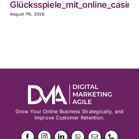
Glücksspiele_mit_online_casin
August 7th, 2026
Grow Your Online Business Strategically, and
Improve Customer Retention.