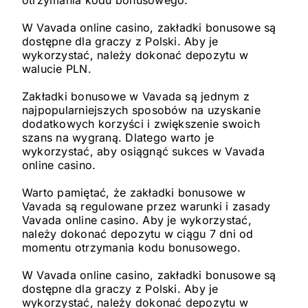
otrzymania kodu bonusowego.
W Vavada online casino, zakładki bonusowe są
dostępne dla graczy z Polski. Aby je
wykorzystać, należy dokonać depozytu w
walucie PLN.
Zakładki bonusowe w Vavada są jednym z
najpopularniejszych sposobów na uzyskanie
dodatkowych korzyści i zwiększenie swoich
szans na wygraną. Dlatego warto je
wykorzystać, aby osiągnąć sukces w Vavada
online casino.
Warto pamiętać, że zakładki bonusowe w
Vavada są regulowane przez warunki i zasady
Vavada online casino. Aby je wykorzystać,
należy dokonać depozytu w ciągu 7 dni od
momentu otrzymania kodu bonusowego.
W Vavada online casino, zakładki bonusowe są
dostępne dla graczy z Polski. Aby je
wykorzystać, należy dokonać depozytu w