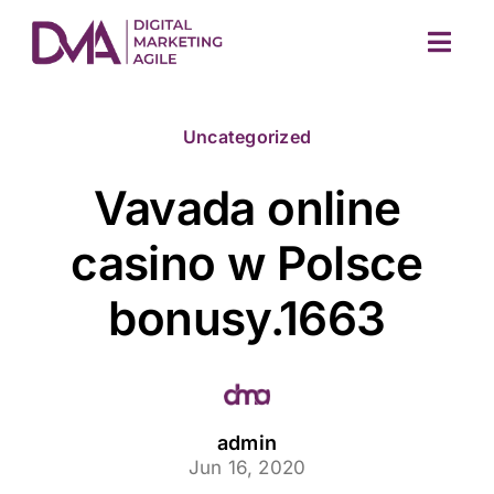
Skip
to
Togg
content
Navig
Uncategorized
Vavada online
casino w Polsce
bonusy.1663
M
admin
Jun 16, 2020