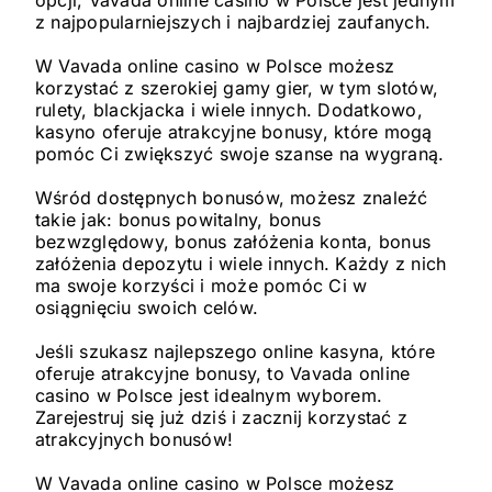
opcji, Vavada online casino w Polsce jest jednym
z najpopularniejszych i najbardziej zaufanych.
W Vavada online casino w Polsce możesz
korzystać z szerokiej gamy gier, w tym slotów,
rulety, blackjacka i wiele innych. Dodatkowo,
kasyno oferuje atrakcyjne bonusy, które mogą
pomóc Ci zwiększyć swoje szanse na wygraną.
Wśród dostępnych bonusów, możesz znaleźć
takie jak: bonus powitalny, bonus
bezwzględowy, bonus załóżenia konta, bonus
załóżenia depozytu i wiele innych. Każdy z nich
ma swoje korzyści i może pomóc Ci w
osiągnięciu swoich celów.
Jeśli szukasz najlepszego online kasyna, które
oferuje atrakcyjne bonusy, to Vavada online
casino w Polsce jest idealnym wyborem.
Zarejestruj się już dziś i zacznij korzystać z
atrakcyjnych bonusów!
W Vavada online casino w Polsce możesz