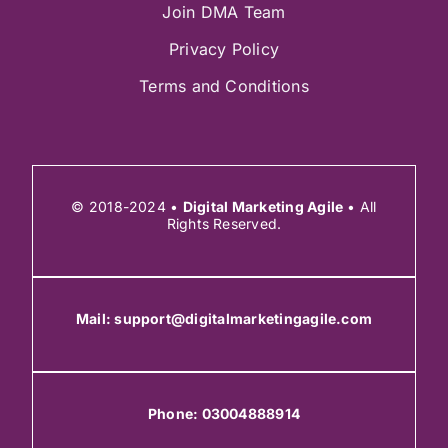
Join DMA Team
Privacy Policy
Terms and Conditions
© 2018-2024 •
Digital Marketing Agile
• All
Rights Reserved.
Mail:
support@digitalmarketingagile.com
Phone:
03004888914