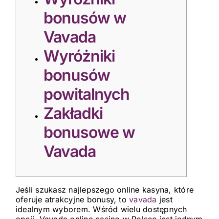
bonusów w
Vavada
Wyróżniki
bonusów
powitalnych
Zakładki
bonusowe w
Vavada
Jeśli szukasz najlepszego online kasyna, które
oferuje atrakcyjne bonusy, to
vavada
jest
idealnym wyborem. Wśród wielu dostępnych