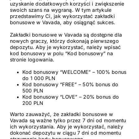
uzyskanie dodatkowych korzyści i zwiększenie
swoich szans na wygraną. W tym artykule
przedstawimy Ci, jak wykorzystać zakładki
bonusowe w Vavada, aby osiągnąć sukces.
Zakładki bonusowe w Vavada są dostępne dla
nowych graczy, którzy dokonają pierwszego
depozytu. Aby je wykorzystać, należy wpisać
kod bonusowy w polu “Kod bonusowy” na
stronie logowania.
Kod bonusowy “WELCOME” – 100% bonus
do 1 000 PLN
Kod bonusowy “FREE” – 50% bonus do
500 PLN
Kod bonusowy “LOVE” – 20% bonus do
200 PLN
Warto zauważyć, że zakładki bonusowe w
Vavada są ważne tylko przez 7 dni od momentu
ich wykorzystania. Aby je wykorzystać, należy
dokonać depozytu w ciągu 7 dni od momentu