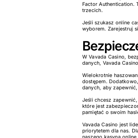
Factor Authentication.
trzecich.
Jeśli szukasz online ca
wyborem. Zarejestruj si
Bezpiecz
W Vavada Casino, bezp
danych, Vavada Casino
Wielokrotnie haszowan
dostępem. Dodatkowo, 
danych, aby zapewnić,
Jeśli chcesz zapewnić,
które jest zabezpiecz
pamiętać o swoim hasle
Vavada Casino jest lid
priorytetem dla nas. D
naszego kasyna online