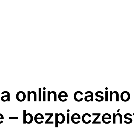
a online casino
e – bezpieczeń