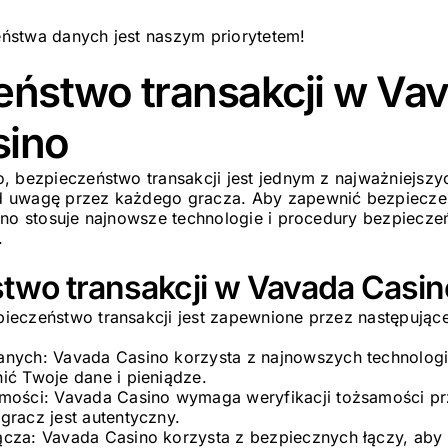
ństwa danych jest naszym priorytetem!
eństwo transakcji w Va
sino
, bezpieczeństwo transakcji jest jednym z najważniejszy
d uwagę przez każdego gracza. Aby zapewnić bezpiecze
ino stosuje najnowsze technologie i procedury bezpiecze
.
two transakcji w Vavada Casin
ieczeństwo transakcji jest zapewnione przez następując
anych: Vavada Casino korzysta z najnowszych technologi
ić Twoje dane i pieniądze.
amości: Vavada Casino wymaga weryfikacji tożsamości p
gracz jest autentyczny.
ącza: Vavada Casino korzysta z bezpiecznych łączy, aby