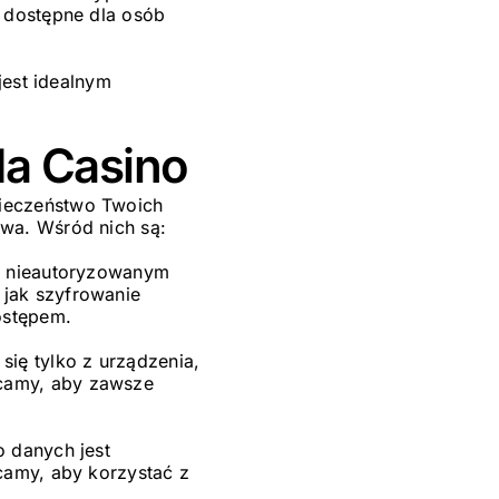
ć dostępne dla osób
jest idealnym
a Casino
pieczeństwo Twoich
twa. Wśród nich są:
ed nieautoryzowanym
 jak szyfrowanie
ostępem.
ię tylko z urządzenia,
ecamy, aby zawsze
o danych jest
camy, aby korzystać z