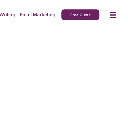
Writing
Email Marketing
Free Quote