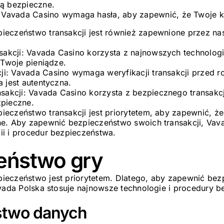
są bezpieczne.
Vavada Casino wymaga hasła, aby zapewnić, że Twoje ko
ieczeństwo transakcji jest również zapewnione przez na
sakcji: Vavada Casino korzysta z najnowszych technologi
 Twoje pieniądze.
cji: Vavada Casino wymaga weryfikacji transakcji przed 
a jest autentyczna.
sakcji: Vavada Casino korzysta z bezpiecznego transakcj
zpieczne.
eczeństwo transakcji jest priorytetem, aby zapewnić, że
ne. Aby zapewnić bezpieczeństwo swoich transakcji, Vav
ii i procedur bezpieczeństwa.
eństwo gry
ieczeństwo jest priorytetem. Dlatego, aby zapewnić be
avada Polska stosuje najnowsze technologie i procedury 
stwo danych