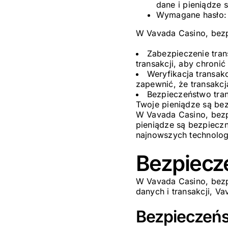
dane i pieniądze 
Wymagane hasło: 
W Vavada Casino, bezp
Zabezpieczenie tran
transakcji, aby chronić
Weryfikacja transak
zapewnić, że transakcj
Bezpieczeństwo tran
Twoje pieniądze są be
W Vavada Casino, bezpi
pieniądze są bezpiecz
najnowszych technolog
Bezpiecz
W Vavada Casino, bezp
danych i transakcji, V
Bezpieczeń