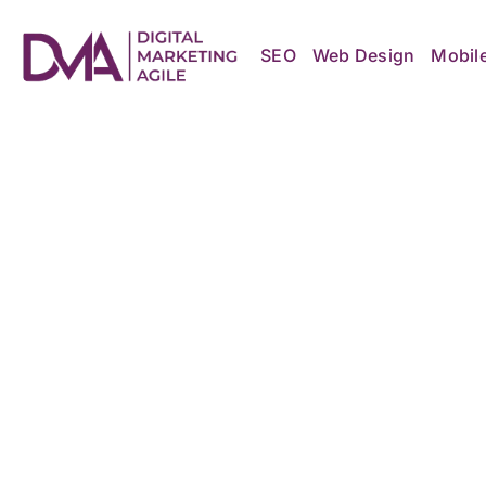
Skip
to
content
SEO
Web Design
Mobil