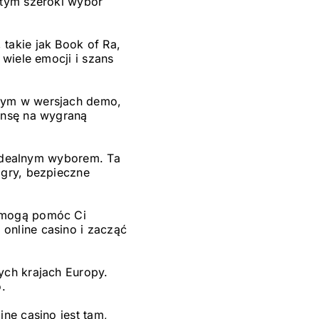
 tym szeroki wybór
takie jak Book of Ra,
 wiele emocji i szans
 tym w wersjach demo,
zansę na wygraną
t idealnym wyborem. Ta
 gry, bezpieczne
e mogą pomóc Ci
online casino i zacząć
ych krajach Europy.
.
ne casino jest tam,