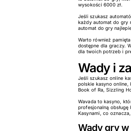
wysokości 6000 zł.
Jeśli szukasz automató
każdy automat do gry 
automat do gry najlepie
Warto również pamiętać
dostępne dla graczy. W
dla twoich potrzeb i pr
Wady i za
Jeśli szukasz online k
polskie kasyno online,
Book of Ra, Sizzling Ho
Wavada to kasyno, któr
profesjonalną obsługę 
Kasynami, co oznacza, 
Wady gry w