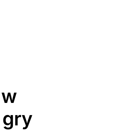
 w
 gry