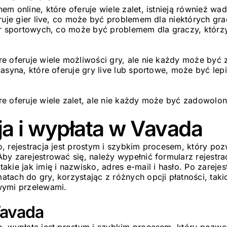
m online, które oferuje wiele zalet, istnieją również wa
eruje gier live, co może być problemem dla niektórych gr
er sportowych, co może być problemem dla graczy, którzy 
e oferuje wiele możliwości gry, ale nie każdy może być
kasyna, które oferuje gry live lub sportowe, może być lep
e oferuje wiele zalet, ale nie każdy może być zadowolon
ja i wypłata w Vavada
, rejestracja jest prostym i szybkim procesem, który poz
by zarejestrować się, należy wypełnić formularz rejestra
akie jak imię i nazwisko, adres e-mail i hasło. Po zareje
tach do gry, korzystając z różnych opcji płatności, taki
wymi przelewami.
Vavada