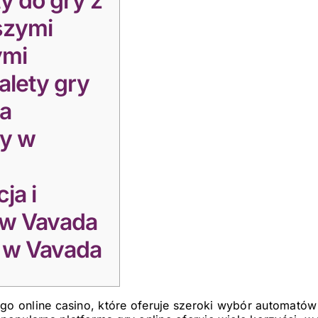
y do gry z
szymi
ymi
alety gry
a
y w
ja i
 w Vavada
 w Vavada
ego online casino, które oferuje szeroki wybór automatów