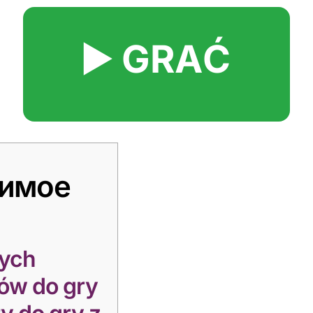
▶️ GRAĆ
имое
zych
ów do gry