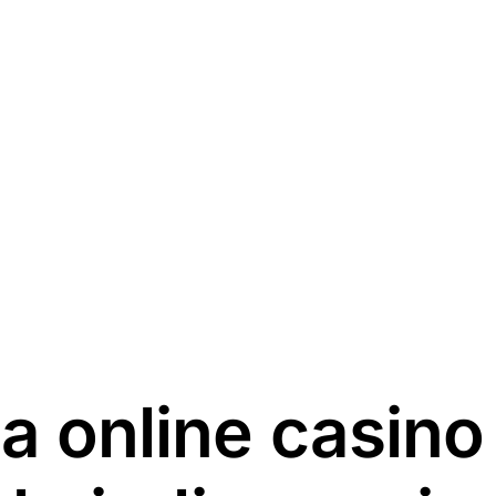
a online casino