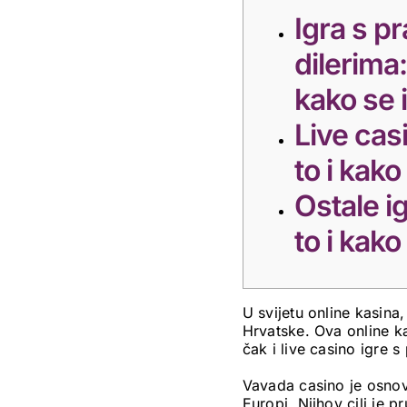
Igra s p
dilerima: 
kako se i
Live casi
to i kako
Ostale ig
to i kako
U svijetu online kasina
Hrvatske. Ova online ka
čak i live casino igre s
Vavada casino je osnov
Europi. Njihov cilj je p