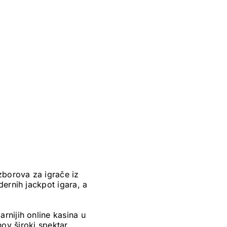
izborova za igrače iz
dernih jackpot igara, a
rnijih online kasina u
ihov široki spektar