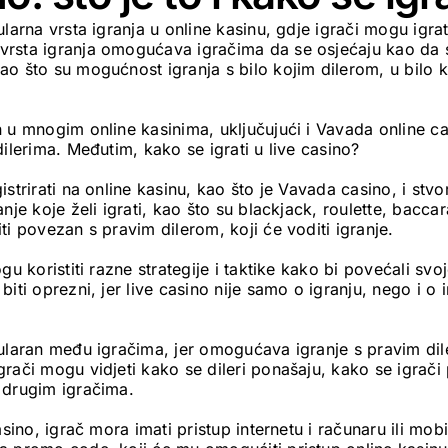
ularna vrsta igranja u online kasinu, gdje igrači mogu igrat
rsta igranja omogućava igračima da se osjećaju kao da s
o što su mogućnost igranja s bilo kojim dilerom, u bilo k
 u mnogim online kasinima, uključujući i Vavada online cas
dilerima. Međutim, kako se igrati u live casino?
strirati na online kasinu, kao što je Vavada casino, i stvo
nje koje želi igrati, kao što su blackjack, roulette, baccar
ti povezan s pravim dilerom, koji će voditi igranje.
gu koristiti razne strategije i taktike kako bi povećali sv
iti oprezni, jer live casino nije samo o igranju, nego i o in
pularan među igračima, jer omogućava igranje s pravim di
rači mogu vidjeti kako se dileri ponašaju, kako se igrači
 drugim igračima.
asino, igrač mora imati pristup internetu i računaru ili mo