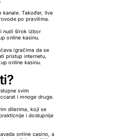
.
e kanale. Također, live
provode po pravilima.
i nudi širok izbor
up online kasinu.
gućava igračima da se
i pristup internetu,
up online kasinu.
ti?
ostupne svim
baccarat i mnoge druge.
im dilerima, koji se
rakticnije i dostupnije
Vavada online casino, a