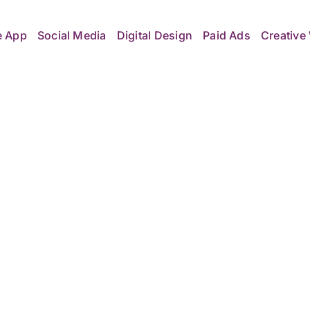
e App
Social Media
Digital Design
Paid Ads
Creative 