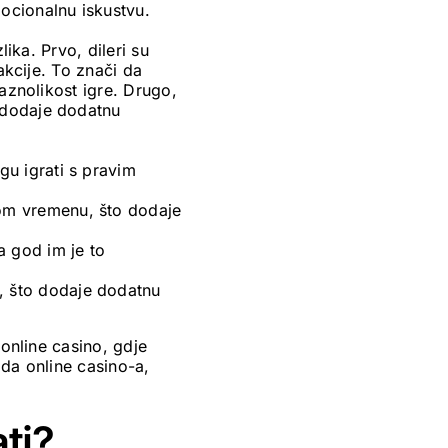
ocionalnu iskustvu.
lika. Prvo, dileri su
akcije. To znači da
raznolikost igre. Drugo,
 dodaje dodatnu
gu igrati s pravim
nom vremenu, što dodaje
a god im je to
, što dodaje dodatnu
 online casino, gdje
ada online casino-a,
ati?