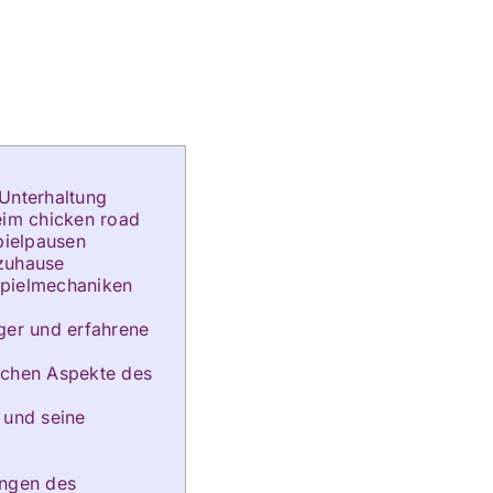
Unterhaltung
eim chicken road
Spielpausen
zuhause
pielmechaniken
ger und erfahrene
schen Aspekte des
 und seine
ungen des