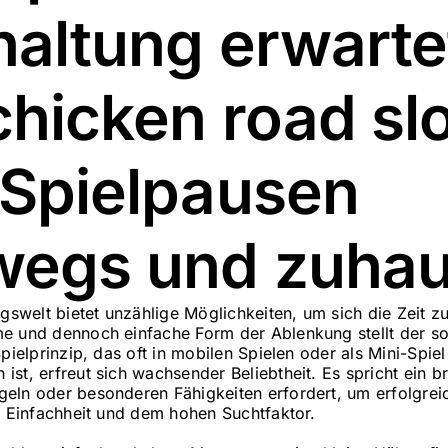
haltung erwarte
hicken road slo
 Spielpausen
wegs und zuha
ngswelt bietet unzählige Möglichkeiten, um sich die Zeit zu
e und dennoch einfache Form der Ablenkung stellt der s
Spielprinzip, das oft in mobilen Spielen oder als Mini-Spie
st, erfreut sich wachsender Beliebtheit. Es spricht ein b
eln oder besonderen Fähigkeiten erfordert, um erfolgreic
en Einfachheit und dem hohen Suchtfaktor.