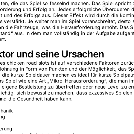
en, die das Spiel so fesselnd machen. Das Spiel spricht
orderung und Erfolg an. Jedes erfolgreiche Überqueren de
t und des Erfolgs aus. Dieser Effekt wird durch die kontin
 verstärkt. Je weiter man im Spiel voranschreitet, desto 
n die Fahrzeuge, was die Herausforderung erhöht. Das S
and“ aus, in dem man vollständig in der Aufgabe aufgeh
rt.
ktor und seine Ursachen
es chicken road slots ist auf verschiedene Faktoren zurü
elohnung in Form von Punkten und der Möglichkeit, das Spi
 die kurze Spieldauer machen es ideal für kurze Spielpa
as Spiel wie eine Art „Mikro-Herausforderung“, die man i
eigene Bestleistung zu übertreffen oder neue Level zu err
 wichtig, sich bewusst zu machen, dass exzessives Spiele
und die Gesundheit haben kann.
chanik
ung
erung