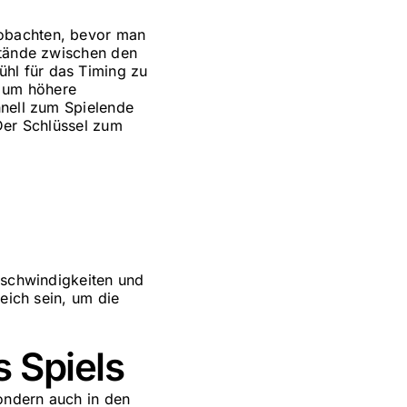
eobachten, bevor man
stände zwischen den
hl für das Timing zu
, um höhere
hnell zum Spielende
 Der Schlüssel zum
Geschwindigkeiten und
reich sein, um die
 Spiels
sondern auch in den