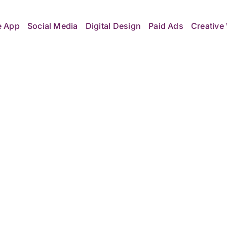
e App
Social Media
Digital Design
Paid Ads
Creative 