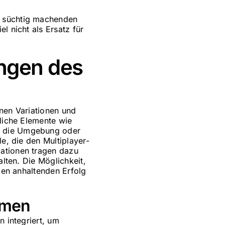
m süchtig machenden
l nicht als Ersatz für
ungen des
enen Variationen und
zliche Elemente wie
rn die Umgebung oder
le, die den Multiplayer-
iationen tragen dazu
alten. Die Möglichkeit,
 den anhaltenden Erfolg
ormen
n integriert, um