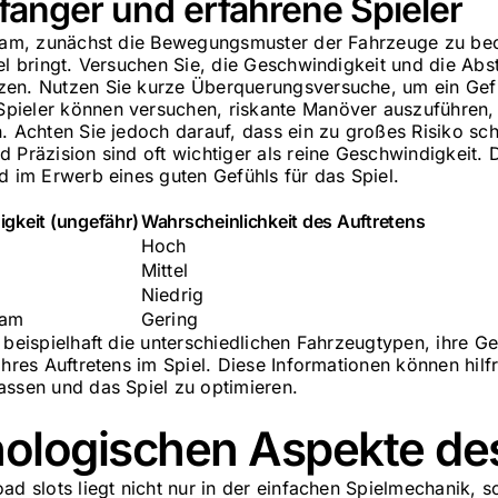
fänger und erfahrene Spieler
atsam, zunächst die Bewegungsmuster der Fahrzeuge zu b
iel bringt. Versuchen Sie, die Geschwindigkeit und die Ab
zen. Nutzen Sie kurze Überquerungsversuche, um ein Gefü
pieler können versuchen, riskante Manöver auszuführen
n. Achten Sie jedoch darauf, dass ein zu großes Risiko sc
 Präzision sind oft wichtiger als reine Geschwindigkeit.
d im Erwerb eines guten Gefühls für das Spiel.
gkeit (ungefähr)
Wahrscheinlichkeit des Auftretens
Hoch
Mittel
Niedrig
sam
Gering
 beispielhaft die unterschiedlichen Fahrzeugtypen, ihre 
ihres Auftretens im Spiel. Diese Informationen können hilf
assen und das Spiel zu optimieren.
ologischen Aspekte des
ad slots liegt nicht nur in der einfachen Spielmechanik, 