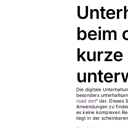
Unter
beim c
kurze
unter
Die digitale Unterhaltu
besonders unterhaltsam
road slot
“ dar. Dieses 
Anwendungen zu finden i
es keine komplexen Reg
liegt in der scheinbar