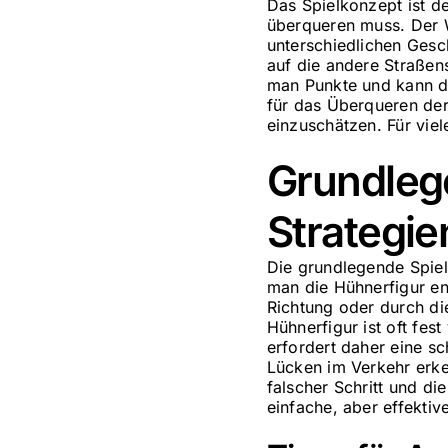
Das Spielkonzept ist de
überqueren muss. Der W
unterschiedlichen Gesch
auf die andere Straßens
man Punkte und kann da
für das Überqueren de
einzuschätzen. Für viel
Grundleg
Strategie
Die grundlegende Spielm
man die Hühnerfigur en
Richtung oder durch di
Hühnerfigur ist oft fes
erfordert daher eine s
Lücken im Verkehr erk
falscher Schritt und d
einfache, aber effekti