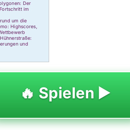
olygonen: Der
ortschritt im
rund um die
emo: Highscores,
 Wettbewerb
 Hühnerstraße:
terungen und
🔥 Spielen ▶️