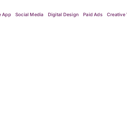
e App
Social Media
Digital Design
Paid Ads
Creative 