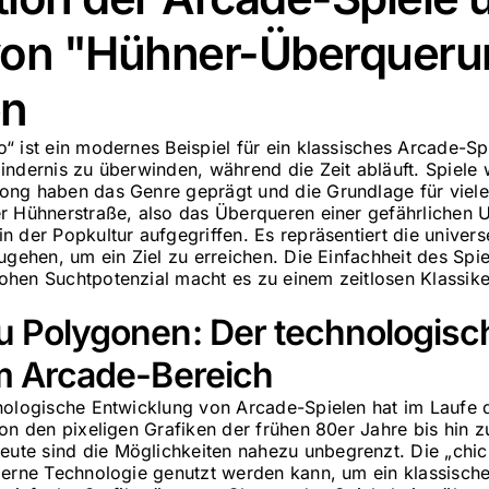
 von "Hühner-Überqueru
en
“ ist ein modernes Beispiel für ein klassisches Arcade-Sp
indernis zu überwinden, während die Zeit abläuft. Spiel
ong haben das Genre geprägt und die Grundlage für viele
r Hühnerstraße, also das Überqueren einer gefährlichen
 der Popkultur aufgegriffen. Es repräsentiert die univers
ugehen, um ein Ziel zu erreichen. Die Einfachheit des Spie
hen Suchtpotenzial macht es zu einem zeitlosen Klassike
zu Polygonen: Der technologisc
im Arcade-Bereich
nologische Entwicklung von Arcade-Spielen hat im Laufe
Von den pixeligen Grafiken der frühen 80er Jahre bis hin
te sind die Möglichkeiten nahezu unbegrenzt. Die „chick
derne Technologie genutzt werden kann, um ein klassisch