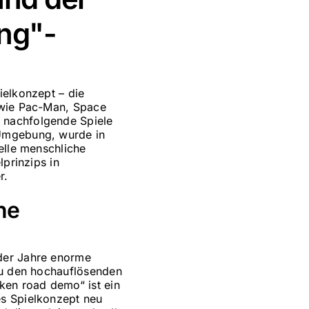
ng"-
ielkonzept – die
e wie Pac-Man, Space
 nachfolgende Spiele
 Umgebung, wurde in
elle menschliche
lprinzips in
r.
he
 der Jahre enorme
 zu den hochauflösenden
en road demo“ ist ein
es Spielkonzept neu