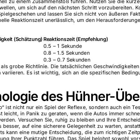
nell zu einem Zusammenstoß führen. Nutzen Sie die kurz
ellen, um sich auf den nächsten Schritt vorzubereiten. Ko
Spielgeschehen und lassen Sie sich nicht von äußeren Fak
hnelle Reaktionszeit unerlässlich, um den Herausforderun
gkeit (Schätzung)
Reaktionszeit (Empfehlung)
0.5 – 1 Sekunde
0.8 – 1.5 Sekunden
0.3 – 0.7 Sekunden
 als grobe Richtlinie. Die tatsächlichen Geschwindigkeiten
variieren. Es ist wichtig, sich an die spezifischen Bedin
hologie des Hühner-Üb
 ist nicht nur ein Spiel der Reflexe, sondern auch ein Te
ist leicht, in Panik zu geraten, wenn die Autos immer schn
erden. Versuchen Sie, ruhig zu bleiben und Ihre Entschei
s besser, auf eine sicherere Gelegenheit zu warten, anstat
ts kann eine mutige Entscheidung, die zum richtigen Zeitp
ung Ihrer Punktzahl führen. Das Spiel belohnt sowohl vors