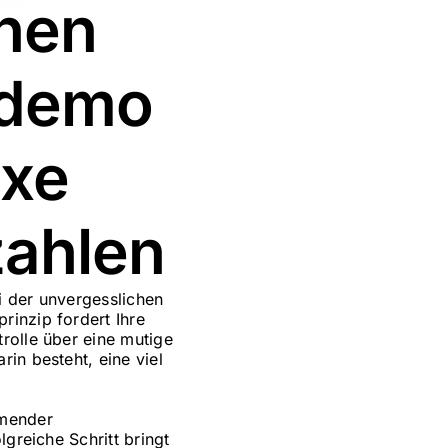
onen
 demo
exe
zahlen
i der unvergesslichen
rinzip fordert Ihre
rolle über eine mutige
in besteht, eine viel
hmender
lgreiche Schritt bringt