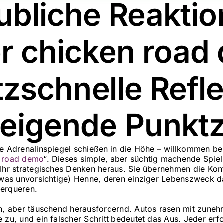
ubliche Reakti
er chicken road
itzschnelle Refl
teigende Punkt
ie Adrenalinspiegel schießen in die Höhe – willkommen be
 road demo
“. Dieses simple, aber süchtig machende Spielp
 Ihr strategisches Denken heraus. Sie übernehmen die Kont
twas unvorsichtige) Henne, deren einziger Lebenszweck dar
berqueren.
ch, aber täuschend herausfordernd. Autos rasen mit zune
 zu, und ein falscher Schritt bedeutet das Aus. Jeder erfo