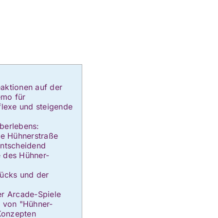
aktionen auf der
emo für
eflexe und steigende
berlebens:
die Hühnerstraße
entscheidend
e des Hühner-
lücks und der
er Arcade-Spiele
s von "Hühner-
Konzepten