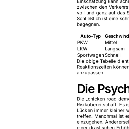
Einschätzung kann sch
zwischen den Verkehrsw
voll und ganz auf das 
Schließlich ist eine sc
begegnen.
Auto-Typ
Geschwindi
PKW
Mittel
LKW
Langsam
Sportwagen
Schnell
Die obige Tabelle dient
Reaktionszeiten können 
anzupassen.
Die Psyc
Die „chicken road demo“
Risikobereitschaft. Es 
Lücken immer kleiner w
treffen. Manchmal ist e
einzugehen. Anderersei
einer drastischen Erhöh