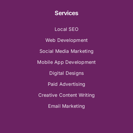
Services
Local SEO
Web Development
Social Media Marketing
Mobile App Development
Digital Designs
Paid Advertising
Creative Content Writing
Email Marketing