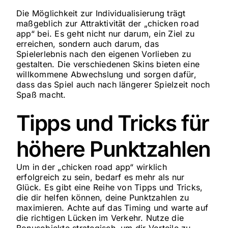
Die Möglichkeit zur Individualisierung trägt
maßgeblich zur Attraktivität der „chicken road
app“ bei. Es geht nicht nur darum, ein Ziel zu
erreichen, sondern auch darum, das
Spielerlebnis nach den eigenen Vorlieben zu
gestalten. Die verschiedenen Skins bieten eine
willkommene Abwechslung und sorgen dafür,
dass das Spiel auch nach längerer Spielzeit noch
Spaß macht.
Tipps und Tricks für
höhere Punktzahlen
Um in der „chicken road app“ wirklich
erfolgreich zu sein, bedarf es mehr als nur
Glück. Es gibt eine Reihe von Tipps und Tricks,
die dir helfen können, deine Punktzahlen zu
maximieren. Achte auf das Timing und warte auf
die richtigen Lücken im Verkehr. Nutze die