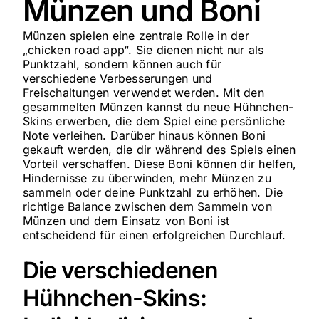
Münzen und Boni
Münzen spielen eine zentrale Rolle in der
„chicken road app“. Sie dienen nicht nur als
Punktzahl, sondern können auch für
verschiedene Verbesserungen und
Freischaltungen verwendet werden. Mit den
gesammelten Münzen kannst du neue Hühnchen-
Skins erwerben, die dem Spiel eine persönliche
Note verleihen. Darüber hinaus können Boni
gekauft werden, die dir während des Spiels einen
Vorteil verschaffen. Diese Boni können dir helfen,
Hindernisse zu überwinden, mehr Münzen zu
sammeln oder deine Punktzahl zu erhöhen. Die
richtige Balance zwischen dem Sammeln von
Münzen und dem Einsatz von Boni ist
entscheidend für einen erfolgreichen Durchlauf.
Die verschiedenen
Hühnchen-Skins: