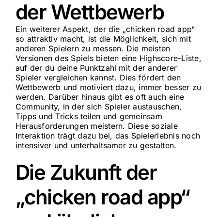
der Wettbewerb
Ein weiterer Aspekt, der die „chicken road app“
so attraktiv macht, ist die Möglichkeit, sich mit
anderen Spielern zu messen. Die meisten
Versionen des Spiels bieten eine Highscore-Liste,
auf der du deine Punktzahl mit der anderer
Spieler vergleichen kannst. Dies fördert den
Wettbewerb und motiviert dazu, immer besser zu
werden. Darüber hinaus gibt es oft auch eine
Community, in der sich Spieler austauschen,
Tipps und Tricks teilen und gemeinsam
Herausforderungen meistern. Diese soziale
Interaktion trägt dazu bei, das Spielerlebnis noch
intensiver und unterhaltsamer zu gestalten.
Die Zukunft der
„chicken road app“