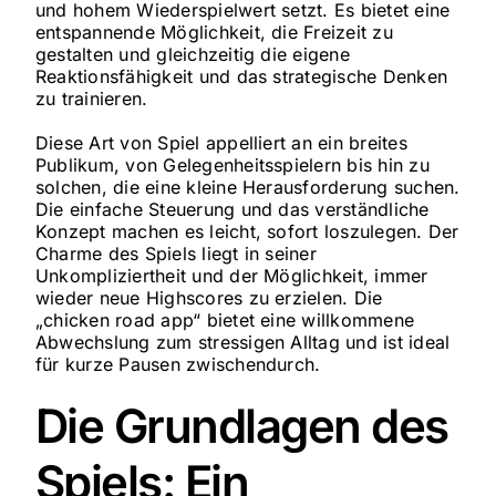
und hohem Wiederspielwert setzt. Es bietet eine
entspannende Möglichkeit, die Freizeit zu
gestalten und gleichzeitig die eigene
Reaktionsfähigkeit und das strategische Denken
zu trainieren.
Diese Art von Spiel appelliert an ein breites
Publikum, von Gelegenheitsspielern bis hin zu
solchen, die eine kleine Herausforderung suchen.
Die einfache Steuerung und das verständliche
Konzept machen es leicht, sofort loszulegen. Der
Charme des Spiels liegt in seiner
Unkompliziertheit und der Möglichkeit, immer
wieder neue Highscores zu erzielen. Die
„chicken road app“ bietet eine willkommene
Abwechslung zum stressigen Alltag und ist ideal
für kurze Pausen zwischendurch.
Die Grundlagen des
Spiels: Ein