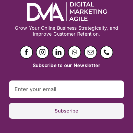
Grow Your Online Business Strategically, and
Improve Customer Retention.
Subscribe to our Newsletter
Subscribe