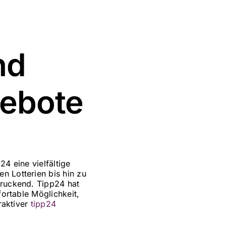
nd
gebote
24 eine vielfältige
n Lotterien bis hin zu
druckend. Tipp24 hat
fortable Möglichkeit,
traktiver
tipp24