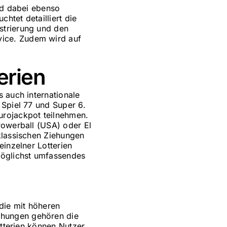
ind dabei ebenso
htet detailliert die
strierung und den
vice. Zudem wird auf
erien
s auch internationale
 Spiel 77 und Super 6.
urojackpot teilnehmen.
Powerball (USA) oder El
klassischen Ziehungen
einzelner Lotterien
möglichst umfassendes
die mit höheren
ehungen gehören die
otterien können Nutzer