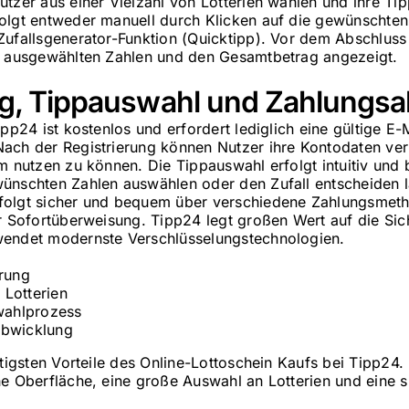
utzer aus einer Vielzahl von Lotterien wählen und ihre Ti
olgt entweder manuell durch Klicken auf die gewünschten
Zufallsgenerator-Funktion (Quicktipp). Vor dem Abschluss
e ausgewählten Zahlen und den Gesamtbetrag angezeigt.
ng, Tippauswahl und Zahlungs
ipp24 ist kostenlos und erfordert lediglich eine gültige E
ach der Registrierung können Nutzer ihre Kontodaten verif
m nutzen zu können. Die Tippauswahl erfolgt intuitiv und 
ünschten Zahlen auswählen oder den Zufall entscheiden l
folgt sicher und bequem über verschiedene Zahlungsmetho
r Sofortüberweisung. Tipp24 legt großen Wert auf die Sic
wendet modernste Verschlüsselungstechnologien.
erung
Lotterien
swahlprozess
abwicklung
htigsten Vorteile des Online-Lottoschein Kaufs bei Tipp24. 
he Oberfläche, eine große Auswahl an Lotterien und eine s