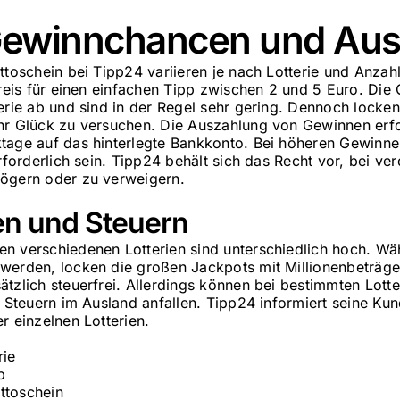
Gewinnchancen und Au
ttoschein bei Tipp24 variieren je nach Lotterie und Anzahl
 Preis für einen einfachen Tipp zwischen 2 und 5 Euro. D
terie ab und sind in der Regel sehr gering. Dennoch locke
hr Glück zu versuchen. Die Auszahlung von Gewinnen erfo
tage auf das hinterlegte Bankkonto. Bei höheren Gewinne
erforderlich sein. Tipp24 behält sich das Recht vor, bei ve
zögern oder zu verweigern.
n und Steuern
n verschiedenen Lotterien sind unterschiedlich hoch. Wä
werden, locken die großen Jackpots mit Millionenbeträge
tzlich steuerfrei. Allerdings können bei bestimmten Lotte
, Steuern im Ausland anfallen. Tipp24 informiert seine Ku
r einzelnen Lotterien.
rie
b
ttoschein