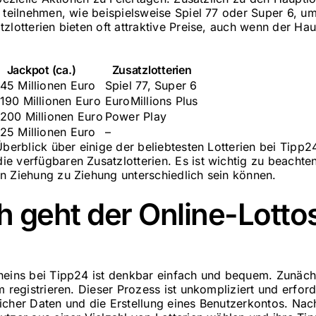
n teilnehmen, wie beispielsweise Spiel 77 oder Super 6, 
zlotterien bieten oft attraktive Preise, auch wenn der Ha
Jackpot (ca.)
Zusatzlotterien
 45 Millionen Euro
Spiel 77, Super 6
 190 Millionen Euro
EuroMillions Plus
 200 Millionen Euro
Power Play
 25 Millionen Euro
–
Überblick über einige der beliebtesten Lotterien bei Tipp2
e verfügbaren Zusatzlotterien. Es ist wichtig zu beachte
n Ziehung zu Ziehung unterschiedlich sein können.
h geht der Online-Lotto
heins bei Tipp24 ist denkbar einfach und bequem. Zunäc
m registrieren. Dieser Prozess ist unkompliziert und erforde
icher Daten und die Erstellung eines Benutzerkontos. Nach