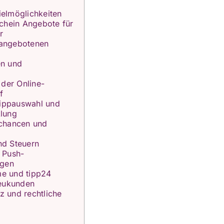
elmöglichkeiten
chein Angebote für
r
r angebotenen
n und
 der Online-
f
Tippauswahl und
lung
chancen und
d Steuern
 Push-
ngen
e und tipp24
Neukunden
nz und rechtliche