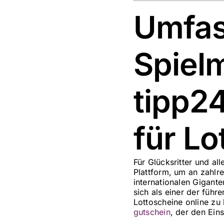
Umfa
Spiel
tipp2
für Lo
Für Glücksritter und al
Plattform, um an zahlr
internationalen Gigant
sich als einer der führ
Lottoscheine online zu 
gutschein
, der den Eins