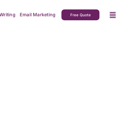
Writing
Email Marketing
Free Quote