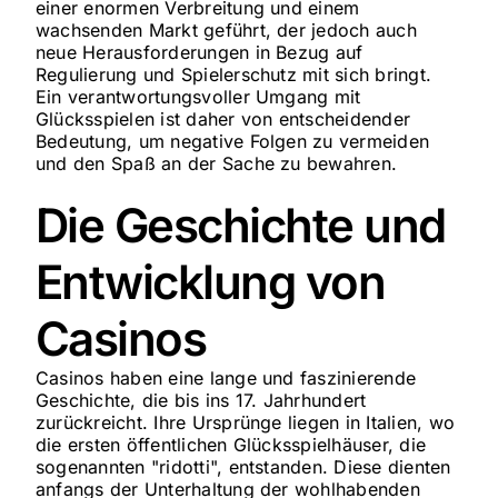
einer enormen Verbreitung und einem
wachsenden Markt geführt, der jedoch auch
neue Herausforderungen in Bezug auf
Regulierung und Spielerschutz mit sich bringt.
Ein verantwortungsvoller Umgang mit
Glücksspielen ist daher von entscheidender
Bedeutung, um negative Folgen zu vermeiden
und den Spaß an der Sache zu bewahren.
Die Geschichte und
Entwicklung von
Casinos
Casinos haben eine lange und faszinierende
Geschichte, die bis ins 17. Jahrhundert
zurückreicht. Ihre Ursprünge liegen in Italien, wo
die ersten öffentlichen Glücksspielhäuser, die
sogenannten "ridotti", entstanden. Diese dienten
anfangs der Unterhaltung der wohlhabenden