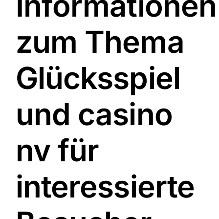
Informationen
zum Thema
Glücksspiel
und casino
nv für
interessierte