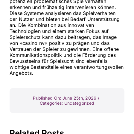
potenziell problematisches Spielverhalten
erkennen und frühzeitig intervenieren können.
Diese Systeme analysieren das Spielverhalten
der Nutzer und bieten bei Bedarf Unterstützung
an. Die Kombination aus innovativen
Technologien und einem starken Fokus auf
Spielerschutz kann dazu beitragen, das Image
von «casino nv» positiv zu prägen und das
Vertrauen der Spieler zu gewinnen. Eine offene
Kommunikationspolitik und die Förderung des
Bewusstseins für Spielsucht sind ebenfalls
wichtige Bestandteile eines verantwortungsvollen
Angebots.
Published On: June 25th, 2026
/
Categories:
Uncategorized
Related Posts