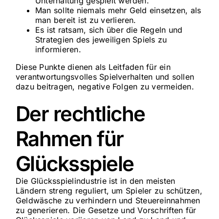
Unterhaltung gespielt werden.
Man sollte niemals mehr Geld einsetzen, als
man bereit ist zu verlieren.
Es ist ratsam, sich über die Regeln und
Strategien des jeweiligen Spiels zu
informieren.
Diese Punkte dienen als Leitfaden für ein
verantwortungsvolles Spielverhalten und sollen
dazu beitragen, negative Folgen zu vermeiden.
Der rechtliche
Rahmen für
Glücksspiele
Die Glücksspielindustrie ist in den meisten
Ländern streng reguliert, um Spieler zu schützen,
Geldwäsche zu verhindern und Steuereinnahmen
zu generieren. Die Gesetze und Vorschriften für