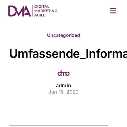
Skip
to
Togg
content
Navig
Uncategorized
Umfassende_Informa
M
admin
Jun 16, 2020