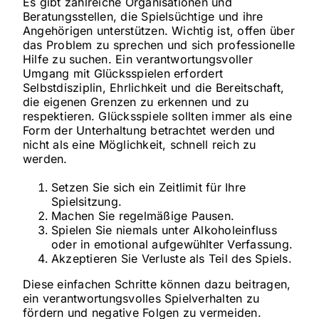
Es gibt zahlreiche Organisationen und
Beratungsstellen, die Spielsüchtige und ihre
Angehörigen unterstützen. Wichtig ist, offen über
das Problem zu sprechen und sich professionelle
Hilfe zu suchen. Ein verantwortungsvoller
Umgang mit Glücksspielen erfordert
Selbstdisziplin, Ehrlichkeit und die Bereitschaft,
die eigenen Grenzen zu erkennen und zu
respektieren. Glücksspiele sollten immer als eine
Form der Unterhaltung betrachtet werden und
nicht als eine Möglichkeit, schnell reich zu
werden.
Setzen Sie sich ein Zeitlimit für Ihre
Spielsitzung.
Machen Sie regelmäßige Pausen.
Spielen Sie niemals unter Alkoholeinfluss
oder in emotional aufgewühlter Verfassung.
Akzeptieren Sie Verluste als Teil des Spiels.
Diese einfachen Schritte können dazu beitragen,
ein verantwortungsvolles Spielverhalten zu
fördern und negative Folgen zu vermeiden.