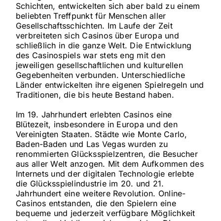
Schichten, entwickelten sich aber bald zu einem
beliebten Treffpunkt für Menschen aller
Gesellschaftsschichten. Im Laufe der Zeit
verbreiteten sich Casinos über Europa und
schließlich in die ganze Welt. Die Entwicklung
des Casinospiels war stets eng mit den
jeweiligen gesellschaftlichen und kulturellen
Gegebenheiten verbunden. Unterschiedliche
Länder entwickelten ihre eigenen Spielregeln und
Traditionen, die bis heute Bestand haben.
Im 19. Jahrhundert erlebten Casinos eine
Blütezeit, insbesondere in Europa und den
Vereinigten Staaten. Städte wie Monte Carlo,
Baden-Baden und Las Vegas wurden zu
renommierten Glücksspielzentren, die Besucher
aus aller Welt anzogen. Mit dem Aufkommen des
Internets und der digitalen Technologie erlebte
die Glücksspielindustrie im 20. und 21.
Jahrhundert eine weitere Revolution. Online-
Casinos entstanden, die den Spielern eine
bequeme und jederzeit verfügbare Möglichkeit