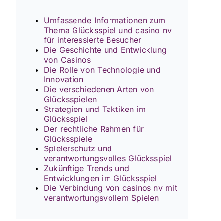
Umfassende Informationen zum
Thema Glücksspiel und casino nv
für interessierte Besucher
Die Geschichte und Entwicklung
von Casinos
Die Rolle von Technologie und
Innovation
Die verschiedenen Arten von
Glücksspielen
Strategien und Taktiken im
Glücksspiel
Der rechtliche Rahmen für
Glücksspiele
Spielerschutz und
verantwortungsvolles Glücksspiel
Zukünftige Trends und
Entwicklungen im Glücksspiel
Die Verbindung von casinos nv mit
verantwortungsvollem Spielen