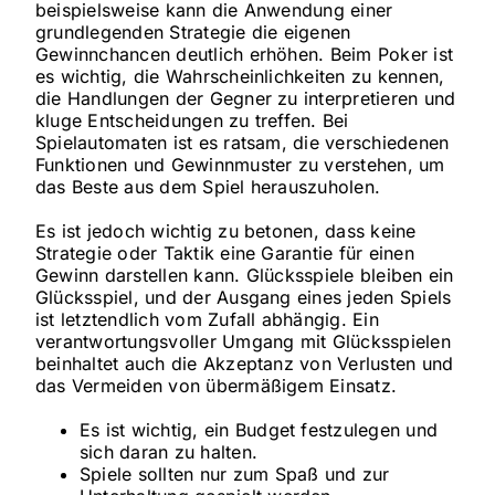
beispielsweise kann die Anwendung einer
grundlegenden Strategie die eigenen
Gewinnchancen deutlich erhöhen. Beim Poker ist
es wichtig, die Wahrscheinlichkeiten zu kennen,
die Handlungen der Gegner zu interpretieren und
kluge Entscheidungen zu treffen. Bei
Spielautomaten ist es ratsam, die verschiedenen
Funktionen und Gewinnmuster zu verstehen, um
das Beste aus dem Spiel herauszuholen.
Es ist jedoch wichtig zu betonen, dass keine
Strategie oder Taktik eine Garantie für einen
Gewinn darstellen kann. Glücksspiele bleiben ein
Glücksspiel, und der Ausgang eines jeden Spiels
ist letztendlich vom Zufall abhängig. Ein
verantwortungsvoller Umgang mit Glücksspielen
beinhaltet auch die Akzeptanz von Verlusten und
das Vermeiden von übermäßigem Einsatz.
Es ist wichtig, ein Budget festzulegen und
sich daran zu halten.
Spiele sollten nur zum Spaß und zur