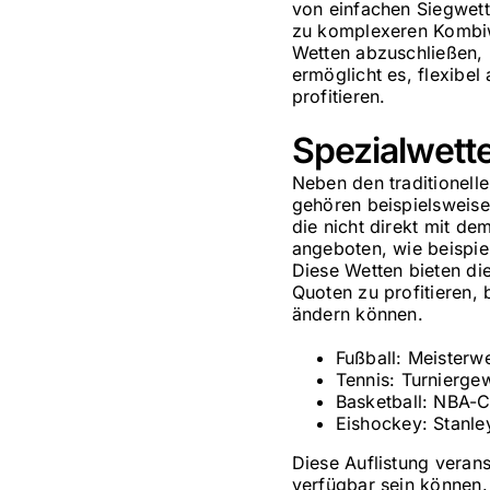
von einfachen Siegwet
zu komplexeren Kombiw
Wetten abzuschließen, 
ermöglicht es, flexibe
profitieren.
Spezialwette
Neben den traditionelle
gehören beispielsweise
die nicht direkt mit de
angeboten, wie beispie
Diese Wetten bieten di
Quoten zu profitieren,
ändern können.
Fußball: Meisterw
Tennis: Turniergew
Basketball: NBA-
Eishockey: Stanle
Diese Auflistung verans
verfügbar sein können.