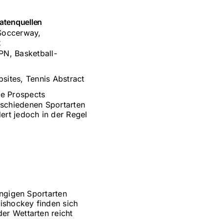
atenquellen
Soccerway,
t
N, Basketball-
ites, Tennis Abstract
te Prospects
erschiedenen Sportarten
ert jedoch in der Regel
ängigen Sportarten
Eishockey finden sich
er Wettarten reicht