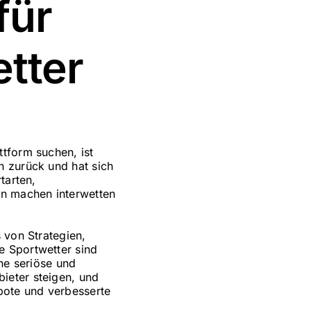
für
etter
tform suchen, ist
n zurück und hat sich
tarten,
en machen interwetten
 von Strategien,
e Sportwetter sind
ine seriöse und
ieter steigen, und
ebote und verbesserte