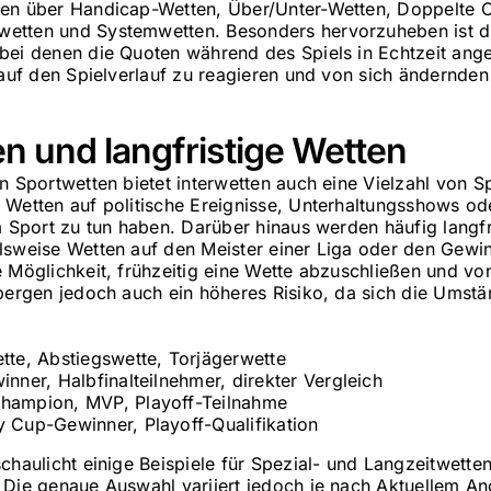
ten über Handicap-Wetten, Über/Unter-Wetten, Doppelte C
etten und Systemwetten. Besonders hervorzuheben ist di
bei denen die Quoten während des Spiels in Echtzeit ang
l auf den Spielverlauf zu reagieren und von sich ändernde
n und langfristige Wetten
n Sportwetten bietet interwetten auch eine Vielzahl von 
 Wetten auf politische Ereignisse, Unterhaltungsshows od
m Sport zu tun haben. Darüber hinaus werden häufig langfr
lsweise Wetten auf den Meister einer Liga oder den Gewin
e Möglichkeit, frühzeitig eine Wette abzuschließen und vo
 bergen jedoch auch ein höheres Risiko, da sich die Umstä
ette, Abstiegswette, Torjägerwette
inner, Halbfinalteilnehmer, direkter Vergleich
Champion, MVP, Playoff-Teilnahme
y Cup-Gewinner, Playoff-Qualifikation
chaulicht einige Beispiele für Spezial- und Langzeitwetten
 Die genaue Auswahl variiert jedoch je nach Aktuellem A