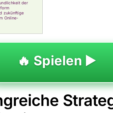
undlichkeit der
tform
d zukünftige
m Online-
🔥 Spielen ▶️
greiche Strate