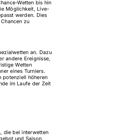
hance-Wetten bis hin
e Möglichkeit, Live-
epasst werden. Dies
n Chancen zu
Spezialwetten an. Dazu
er andere Ereignisse,
istige Wetten
ner eines Turniers.
n potenziell höheren
nde im Laufe der Zeit
, die bei interwetten
ngebot und Saison.