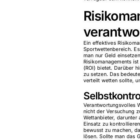
Risikoma
verantwo
Ein effektives Risikoma
Sportwettenbereich. Es
man nur Geld einsetzen
Risikomanagements ist 
(ROI) bietet. Darüber hi
zu setzen. Das bedeute
verteilt wetten sollte,
Selbstkontro
Verantwortungsvolles We
nicht der Versuchung z
Wettanbieter, darunter 
Einsatz zu kontrolliere
bewusst zu machen, das
lösen. Sollte man das G