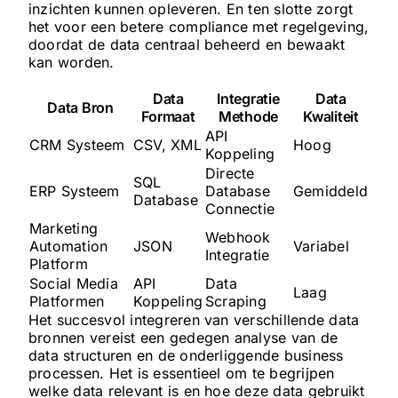
inzichten kunnen opleveren. En ten slotte zorgt
het voor een betere compliance met regelgeving,
doordat de data centraal beheerd en bewaakt
kan worden.
Data
Integratie
Data
Data Bron
Formaat
Methode
Kwaliteit
API
CRM Systeem
CSV, XML
Hoog
Koppeling
Directe
SQL
ERP Systeem
Database
Gemiddeld
Database
Connectie
Marketing
Webhook
Automation
JSON
Variabel
Integratie
Platform
Social Media
API
Data
Laag
Platformen
Koppeling
Scraping
Het succesvol integreren van verschillende data
bronnen vereist een gedegen analyse van de
data structuren en de onderliggende business
processen. Het is essentieel om te begrijpen
welke data relevant is en hoe deze data gebruikt