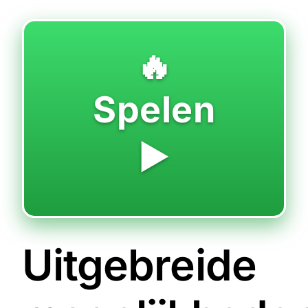
🔥
Spelen
▶️
Uitgebreide