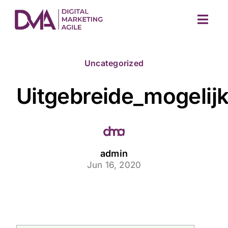
Skip
to
Togg
content
Navig
Uncategorized
Uitgebreide_mogeli
M
admin
Jun 16, 2020