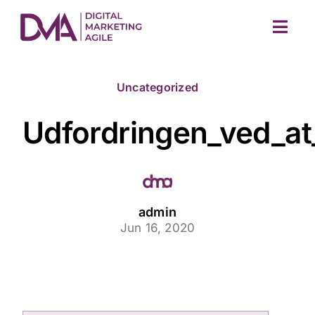
Skip
to
Togg
content
Navig
Uncategorized
Udfordringen_ved_a
M
admin
Jun 16, 2020