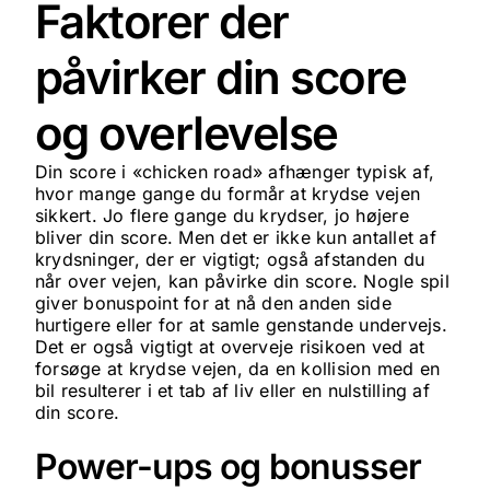
Faktorer der
påvirker din score
og overlevelse
Din score i «chicken road» afhænger typisk af,
hvor mange gange du formår at krydse vejen
sikkert. Jo flere gange du krydser, jo højere
bliver din score. Men det er ikke kun antallet af
krydsninger, der er vigtigt; også afstanden du
når over vejen, kan påvirke din score. Nogle spil
giver bonuspoint for at nå den anden side
hurtigere eller for at samle genstande undervejs.
Det er også vigtigt at overveje risikoen ved at
forsøge at krydse vejen, da en kollision med en
bil resulterer i et tab af liv eller en nulstilling af
din score.
Power-ups og bonusser