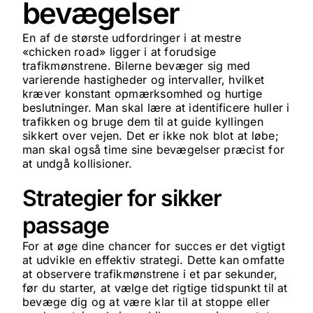
bevægelser
En af de største udfordringer i at mestre
«chicken road» ligger i at forudsige
trafikmønstrene. Bilerne bevæger sig med
varierende hastigheder og intervaller, hvilket
kræver konstant opmærksomhed og hurtige
beslutninger. Man skal lære at identificere huller i
trafikken og bruge dem til at guide kyllingen
sikkert over vejen. Det er ikke nok blot at løbe;
man skal også time sine bevægelser præcist for
at undgå kollisioner.
Strategier for sikker
passage
For at øge dine chancer for succes er det vigtigt
at udvikle en effektiv strategi. Dette kan omfatte
at observere trafikmønstrene i et par sekunder,
før du starter, at vælge det rigtige tidspunkt til at
bevæge dig og at være klar til at stoppe eller