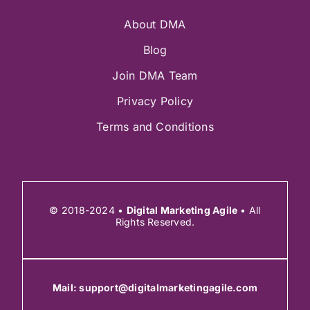
About DMA
Blog
Join DMA Team
Privacy Policy
Terms and Conditions
© 2018-2024 •
Digital Marketing Agile
• All
Rights Reserved.
Mail:
support@digitalmarketingagile.com