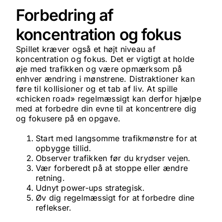
Forbedring af
koncentration og fokus
Spillet kræver også et højt niveau af
koncentration og fokus. Det er vigtigt at holde
øje med trafikken og være opmærksom på
enhver ændring i mønstrene. Distraktioner kan
føre til kollisioner og et tab af liv. At spille
«chicken road» regelmæssigt kan derfor hjælpe
med at forbedre din evne til at koncentrere dig
og fokusere på en opgave.
Start med langsomme trafikmønstre for at
opbygge tillid.
Observer trafikken før du krydser vejen.
Vær forberedt på at stoppe eller ændre
retning.
Udnyt power-ups strategisk.
Øv dig regelmæssigt for at forbedre dine
reflekser.