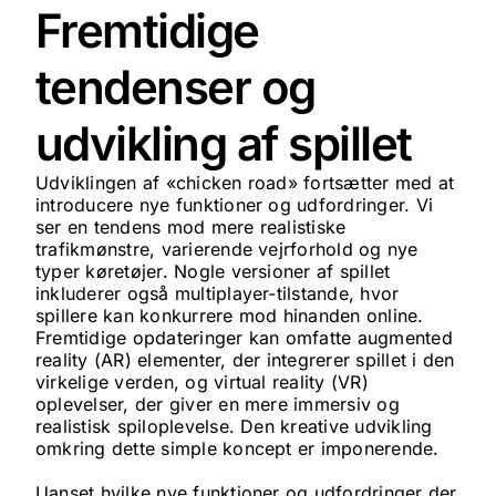
Fremtidige
tendenser og
udvikling af spillet
Udviklingen af «chicken road» fortsætter med at
introducere nye funktioner og udfordringer. Vi
ser en tendens mod mere realistiske
trafikmønstre, varierende vejrforhold og nye
typer køretøjer. Nogle versioner af spillet
inkluderer også multiplayer-tilstande, hvor
spillere kan konkurrere mod hinanden online.
Fremtidige opdateringer kan omfatte augmented
reality (AR) elementer, der integrerer spillet i den
virkelige verden, og virtual reality (VR)
oplevelser, der giver en mere immersiv og
realistisk spiloplevelse. Den kreative udvikling
omkring dette simple koncept er imponerende.
Uanset hvilke nye funktioner og udfordringer der