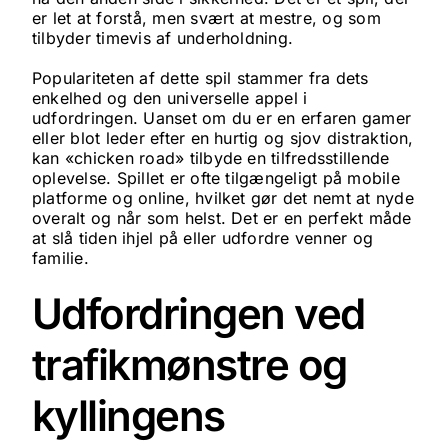
er let at forstå, men svært at mestre, og som
tilbyder timevis af underholdning.
Populariteten af dette spil stammer fra dets
enkelhed og den universelle appel i
udfordringen. Uanset om du er en erfaren gamer
eller blot leder efter en hurtig og sjov distraktion,
kan «chicken road» tilbyde en tilfredsstillende
oplevelse. Spillet er ofte tilgængeligt på mobile
platforme og online, hvilket gør det nemt at nyde
overalt og når som helst. Det er en perfekt måde
at slå tiden ihjel på eller udfordre venner og
familie.
Udfordringen ved
trafikmønstre og
kyllingens