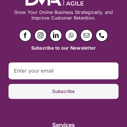
Grow Your Online Business Strategically, and
Improve Customer Retention.
Subscribe to our Newsletter
Subscribe
Services