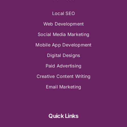
Local SEO
Web Development
Social Media Marketing
Mobile App Development
Digital Designs
Paid Advertising
Creative Content Writing
Email Marketing
Quick Links