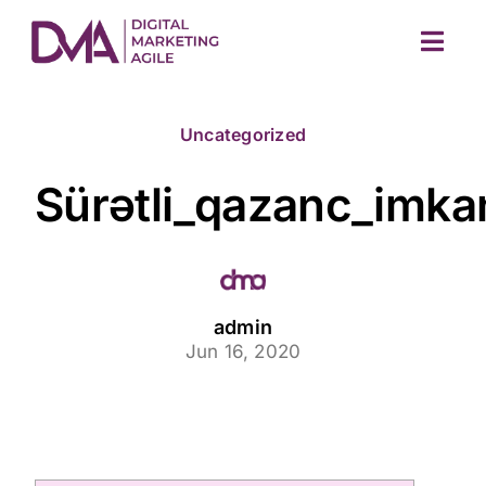
Skip
to
Togg
content
Navig
Uncategorized
Sürətli_qazanc_imkan
M
admin
Jun 16, 2020