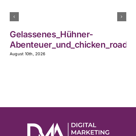
Gelassenes_Hühner-
Abenteuer_und_chicken_road_ca
August 10th, 2026