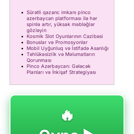
Sürətli qazanc imkanı pinco
azerbaycan platforması ilə hər
spinlə artır, yüksək məbləğlər
gözləyin
Kosmik Slot Oyunlarının Cazibəsi
Bonuslar və Promosyonlar
Mobil Uyğunluq və İstifadə Asanlığı
Təhlükəsizlik və Məlumatların
Qorunması
Pinco Azerbaycan: Gələcək
Planları və İnkişaf Strategiyası
🔥