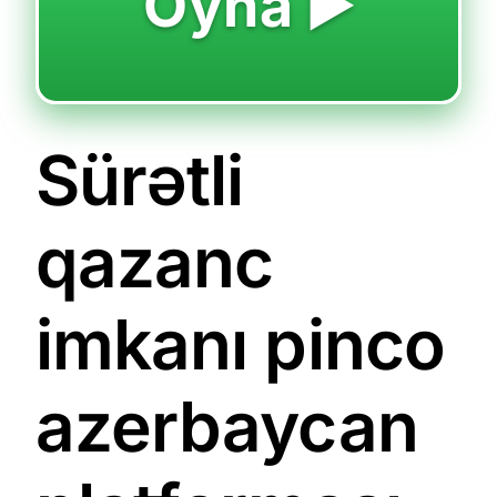
Oyna ▶️
Sürətli
qazanc
imkanı pinco
azerbaycan