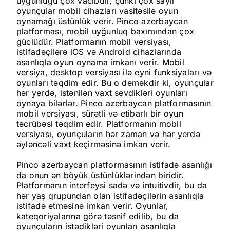
uyğunluğu çox vacibdir, çünki çox saylı
oyunçular mobil cihazları vasitəsilə oyun
oynamağı üstünlük verir. Pinco azerbaycan
platforması, mobil uyğunluq baxımından çox
güclüdür. Platformanın mobil versiyası,
istifadəçilərə iOS və Android cihazlarında
asanlıqla oyun oynama imkanı verir. Mobil
versiya, desktop versiyası ilə eyni funksiyaları və
oyunları təqdim edir. Bu o deməkdir ki, oyunçular
hər yerdə, istənilən vaxt sevdikləri oyunları
oynaya bilərlər. Pinco azerbaycan platformasının
mobil versiyası, sürətli və etibarlı bir oyun
təcrübəsi təqdim edir. Platformanın mobil
versiyası, oyunçuların hər zaman və hər yerdə
əyləncəli vaxt keçirməsinə imkan verir.
Pinco azerbaycan platformasının istifadə asanlığı
da onun ən böyük üstünlüklərindən biridir.
Platformanın interfeysi sadə və intuitivdir, bu da
hər yaş qrupundan olan istifadəçilərin asanlıqla
istifadə etməsinə imkan verir. Oyunlar,
kateqoriyalarına görə təsnif edilib, bu da
oyunçuların istədikləri oyunları asanlıqla