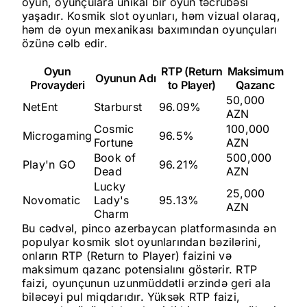
oyun, oyunçulara unikal bir oyun təcrübəsi
yaşadır. Kosmik slot oyunları, həm vizual olaraq,
həm də oyun mexanikası baxımından oyunçuları
özünə cəlb edir.
Oyun
RTP (Return
Maksimum
Oyunun Adı
Provayderi
to Player)
Qazanc
50,000
NetEnt
Starburst
96.09%
AZN
Cosmic
100,000
Microgaming
96.5%
Fortune
AZN
Book of
500,000
Play'n GO
96.21%
Dead
AZN
Lucky
25,000
Novomatic
Lady's
95.13%
AZN
Charm
Bu cədvəl, pinco azerbaycan platformasında ən
populyar kosmik slot oyunlarından bəzilərini,
onların RTP (Return to Player) faizini və
maksimum qazanc potensialını göstərir. RTP
faizi, oyunçunun uzunmüddətli ərzində geri ala
biləcəyi pul miqdarıdır. Yüksək RTP faizi,