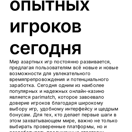
опытных
игроков
сегодня
Мир азартных игр постоянно развивается,
предлагая пользователям всё новые и новые
возможности для увлекательного
времяпрепровождения и потенциального
заработка. Сегодня одним из наиболее
популярных и надежных онлайн-казино
является
parimatch
, которое завоевало
доверие игроков благодаря широкому
выбору игр, удобному интерфейсу и щедрым
бонусам. Для тех, кто делает первые шаги в
этом захватывающем мире, важно не только
выбирать проверенные платформы, но и