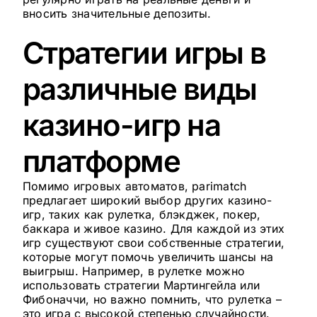
вносить значительные депозиты.
Стратегии игры в
различные виды
казино-игр на
платформе
Помимо игровых автоматов,
parimatch
предлагает широкий выбор других казино-
игр, таких как рулетка, блэкджек, покер,
баккара и живое казино. Для каждой из этих
игр существуют свои собственные стратегии,
которые могут помочь увеличить шансы на
выигрыш. Например, в рулетке можно
использовать стратегии Мартингейла или
Фибоначчи, но важно помнить, что рулетка –
это игра с высокой степенью случайности.