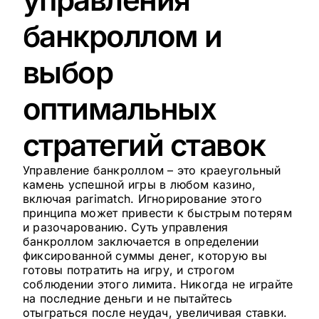
банкроллом и
выбор
оптимальных
стратегий ставок
Управление банкроллом – это краеугольный
камень успешной игры в любом казино,
включая
parimatch
. Игнорирование этого
принципа может привести к быстрым потерям
и разочарованию. Суть управления
банкроллом заключается в определении
фиксированной суммы денег, которую вы
готовы потратить на игру, и строгом
соблюдении этого лимита. Никогда не играйте
на последние деньги и не пытайтесь
отыграться после неудач, увеличивая ставки.