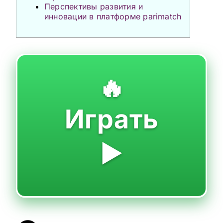
Перспективы развития и
инновации в платформе parimatch
🔥
Играть
▶️