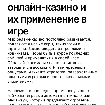
онлайн-казино и
их применение в
игре
Мир онлайн-казино постоянно развивается,
появляются новые игры, технологии и
стратегии. Важно следить за трендами и
новинками, чтобы быть в курсе последних
событий и применять их в своей игре.
Обращайте внимание на новые игровые
автоматы с высоким RTP и интересными
бонусами. Изучайте стратегии, разработанные
опытными игроками и профессиональными
аналитиками.
Например, в последнее время популярность
набирают игровые автоматы с технологией
Megaways, которые предлагают огромное
количество выигрышных линий и повышенную