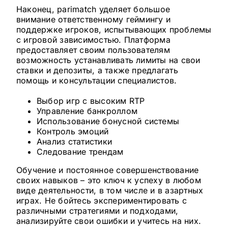
Наконец,
parimatch
уделяет большое
внимание ответственному геймингу и
поддержке игроков, испытывающих проблемы
с игровой зависимостью. Платформа
предоставляет своим пользователям
возможность устанавливать лимиты на свои
ставки и депозиты, а также предлагать
помощь и консультации специалистов.
Выбор игр с высоким RTP
Управление банкроллом
Использование бонусной системы
Контроль эмоций
Анализ статистики
Следование трендам
Обучение и постоянное совершенствование
своих навыков – это ключ к успеху в любом
виде деятельности, в том числе и в азартных
играх. Не бойтесь экспериментировать с
различными стратегиями и подходами,
анализируйте свои ошибки и учитесь на них.