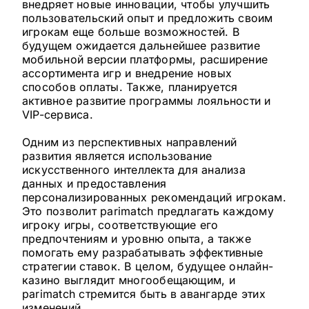
внедряет новые инновации, чтобы улучшить
пользовательский опыт и предложить своим
игрокам еще больше возможностей. В
будущем ожидается дальнейшее развитие
мобильной версии платформы, расширение
ассортимента игр и внедрение новых
способов оплаты. Также, планируется
активное развитие программы лояльности и
VIP-сервиса.
Одним из перспективных направлений
развития является использование
искусственного интеллекта для анализа
данных и предоставления
персонализированных рекомендаций игрокам.
Это позволит
parimatch
предлагать каждому
игроку игры, соответствующие его
предпочтениям и уровню опыта, а также
помогать ему разрабатывать эффективные
стратегии ставок. В целом, будущее онлайн-
казино выглядит многообещающим, и
parimatch
стремится быть в авангарде этих
изменений.