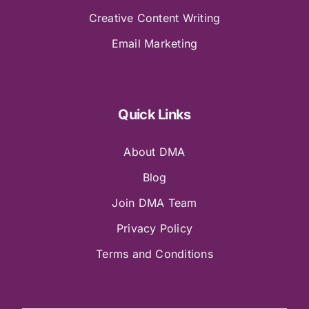
Creative Content Writing
Email Marketing
Quick Links
About DMA
Blog
Join DMA Team
Privacy Policy
Terms and Conditions