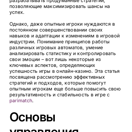
разрабатывать продуманные стратегии,
позволяющие максимизировать шансы на
успех.
Однако, даже опытные игроки нуждаются в
постоянном совершенствовании своих
навыков и адаптации к изменениям в игровой
индустрии. Понимание принципов работы
различных игровых автоматов, умение
анализировать статистику и контролировать
свои эмоции – вот лишь некоторые из
ключевых аспектов, определяющих
успешность игры в онлайн-казино. Эта статья
посвящена рассмотрению эффективных
стратегий и подходов, которые помогут
опытным игрокам еще больше повысить свою
результативность и стабильность в игре с
parimatch
.
Основы
управления