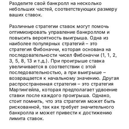
Разделите свой банкролл на несколько
небольших частей, соответствующих размеру
ваших ставок.
Различные стратегии ставок могут помочь
оптимизировать управление банкроллом и
повысить вероятность выигрыша. Одна из
наиболее популярных стратегий – это
стратегия Фибоначчи, которая основана на
последовательности чисел Фибоначчи (1, 1, 2,
3, 5, 8, 13 и т.д.). При проигрыше ставка
увеличивается в соответствии с этой
последовательностью, а при выигрыше –
возвращается к начальному значению. Другая
распространенная стратегия – это стратегия
Мартингейла, которая предполагает удвоение
ставки после каждого проигрыша. Однако,
стоит помнить, что эта стратегия может быть
рискованной, так как требует значительного
банкролла и может привести к достижению
лимита ставок.