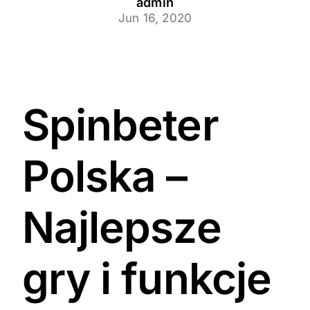
admin
Jun 16, 2020
Spinbeter
Polska –
Najlepsze
gry i funkcje