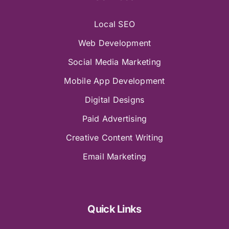
Local SEO
Web Development
Social Media Marketing
Mobile App Development
Digital Designs
Paid Advertising
Creative Content Writing
Email Marketing
Quick Links