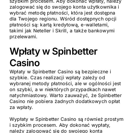
szybkim procesem. Aby dokonać wpłaty, należy
zalogować się do swojego konta użytkownika i
wybrać metodę płatności, która jest dostępna
dla Twojego regionu. Wśród dostępnych opcji
płatności są: kartą kredytową, e-walletami,
takimi jak Neteller i Skrill, a także bankowymi
przelewami.
Wpłaty w Spinbetter
Casino
Wpłaty w Spinbetter Casino są bezpieczne i
szybkie. Czas realizacji wpłaty zależy od
wybranej metody płatności, ale w ogólności jest
on szybki, a w niektórych przypadkach nawet
natychmiastowy. Warto zauważyć, że Spinbetter
Casino nie pobiera żadnych dodatkowych opłat
za wpłaty.
Wypłaty w Spinbetter Casino są również prostym
i szybkim procesem. Aby dokonać wypłaty,
należy zalogować się do swojego konta