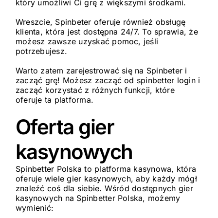
który umożliwi Ci grę z większymi środkami.
Wreszcie, Spinbeter oferuje również obsługę
klienta, która jest dostępna 24/7. To sprawia, że
możesz zawsze uzyskać pomoc, jeśli
potrzebujesz.
Warto zatem zarejestrować się na Spinbeter i
zacząć grę! Możesz zacząć od spinbetter login i
zacząć korzystać z różnych funkcji, które
oferuje ta platforma.
Oferta gier
kasynowych
Spinbetter Polska to platforma kasynowa, która
oferuje wiele gier kasynowych, aby każdy mógł
znaleźć coś dla siebie. Wśród dostępnych gier
kasynowych na Spinbetter Polska, możemy
wymienić: