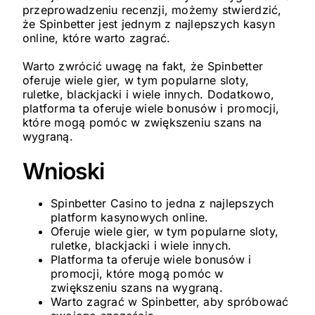
przeprowadzeniu recenzji, możemy stwierdzić,
że Spinbetter jest jednym z najlepszych kasyn
online, które warto zagrać.
Warto zwrócić uwagę na fakt, że Spinbetter
oferuje wiele gier, w tym popularne sloty,
ruletke, blackjacki i wiele innych. Dodatkowo,
platforma ta oferuje wiele bonusów i promocji,
które mogą pomóc w zwiększeniu szans na
wygraną.
Wnioski
Spinbetter Casino to jedna z najlepszych
platform kasynowych online.
Oferuje wiele gier, w tym popularne sloty,
ruletke, blackjacki i wiele innych.
Platforma ta oferuje wiele bonusów i
promocji, które mogą pomóc w
zwiększeniu szans na wygraną.
Warto zagrać w Spinbetter, aby spróbować