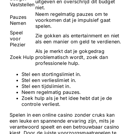
uitgeven en overschrijd dit budget
Vaststellen
niet.
Neem regelmatig pauzes om te
Pauzes
voorkomen dat je impulsief gaat
Nemen
spelen.
Speel
Zie gokken als entertainment en niet
voor
als een manier om geld te verdienen.
Plezier
Als je merkt dat je gokgedrag
Zoek Hulp
problematisch wordt, zoek dan
professionele hulp.
Stel een stortingslimiet in.
Stel een verlieslimiet in.
Stel een tijdslimiet in.
Neem regelmatig pauzes.
Zoek hulp als je het idee hebt dat je de
controle verliest.
Spelen in een online casino zonder cruks kan
een leuke en spannende ervaring zijn, mits je
verantwoord speelt en een betrouwbaar casino
kiest. Door de juiste voorzorgsmaatregelen te