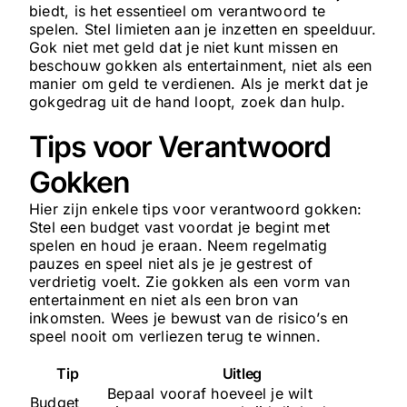
biedt, is het essentieel om verantwoord te
spelen. Stel limieten aan je inzetten en speelduur.
Gok niet met geld dat je niet kunt missen en
beschouw gokken als entertainment, niet als een
manier om geld te verdienen. Als je merkt dat je
gokgedrag uit de hand loopt, zoek dan hulp.
Tips voor Verantwoord
Gokken
Hier zijn enkele tips voor verantwoord gokken:
Stel een budget vast voordat je begint met
spelen en houd je eraan. Neem regelmatig
pauzes en speel niet als je je gestrest of
verdrietig voelt. Zie gokken als een vorm van
entertainment en niet als een bron van
inkomsten. Wees je bewust van de risico’s en
speel nooit om verliezen terug te winnen.
Tip
Uitleg
Bepaal vooraf hoeveel je wilt
Budget