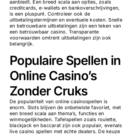
aanbiedt. Een breed scala aan opties, zoals
creditcards, e-wallets en bankoverschrijvingen,
is een pluspunt. Controleer ook de
uitbetalingstermijnen en eventuele kosten. Snelle
en betrouwbare uitbetalingen zijn een teken van
een betrouwbaar casino. Transparante
voorwaarden omtrent uitbetalingen zijn ook
belangrijk.
Populaire Spellen in
Online Casino’s
Zonder Cruks
De populariteit van online casinospellen is
enorm. Slots blijven de onbetwiste favoriet, met
een breed scala aan thema’s, functies en
winmogelijkheden. Tafelspellen zoals roulette,
blackjack en baccarat zijn ook populair, evenals
live casino spellen met echte dealers. De keuze