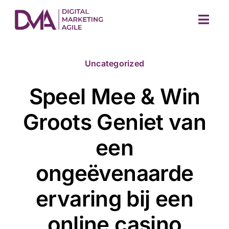
Skip
to
Togg
content
Navig
Uncategorized
Speel Mee & Win
Groots Geniet van
een
M
ongeëvenaarde
ervaring bij een
online casino