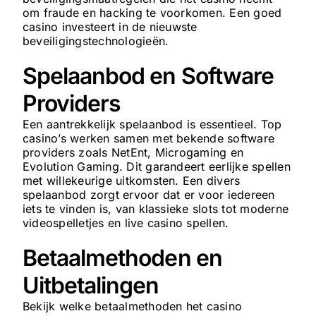
om fraude en hacking te voorkomen. Een goed
casino investeert in de nieuwste
beveiligingstechnologieën.
Spelaanbod en Software
Providers
Een aantrekkelijk spelaanbod is essentieel. Top
casino’s werken samen met bekende software
providers zoals NetEnt, Microgaming en
Evolution Gaming. Dit garandeert eerlijke spellen
met willekeurige uitkomsten. Een divers
spelaanbod zorgt ervoor dat er voor iedereen
iets te vinden is, van klassieke slots tot moderne
videospelletjes en live casino spellen.
Betaalmethoden en
Uitbetalingen
Bekijk welke betaalmethoden het casino