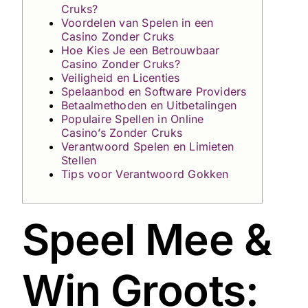
Cruks?
Voordelen van Spelen in een
Casino Zonder Cruks
Hoe Kies Je een Betrouwbaar
Casino Zonder Cruks?
Veiligheid en Licenties
Spelaanbod en Software Providers
Betaalmethoden en Uitbetalingen
Populaire Spellen in Online
Casino’s Zonder Cruks
Verantwoord Spelen en Limieten
Stellen
Tips voor Verantwoord Gokken
Speel Mee &
Win Groots: