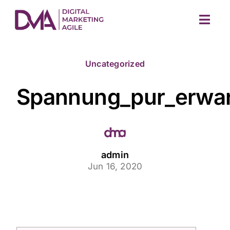
Skip
to
Togg
content
Navig
Uncategorized
Spannung_pur_erwart
M
admin
Jun 16, 2020