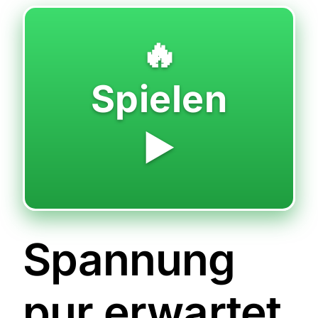
🔥
Spielen
▶️
Spannung
pur erwartet