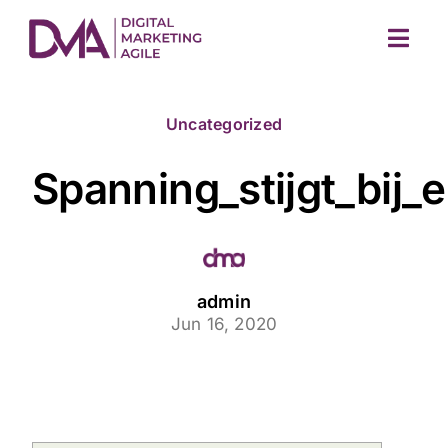
Skip
to
Togg
content
Navig
Uncategorized
Spanning_stijgt_bij_
M
admin
Jun 16, 2020