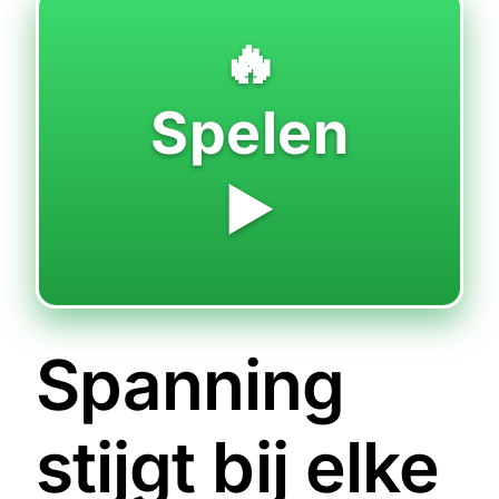
🔥
Spelen
▶️
Spanning
stijgt bij elke