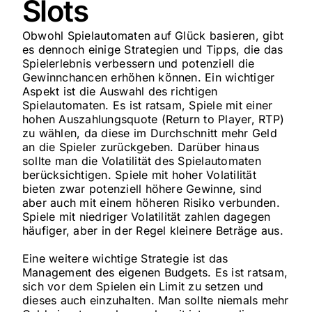
Slots
Obwohl Spielautomaten auf Glück basieren, gibt
es dennoch einige Strategien und Tipps, die das
Spielerlebnis verbessern und potenziell die
Gewinnchancen erhöhen können. Ein wichtiger
Aspekt ist die Auswahl des richtigen
Spielautomaten. Es ist ratsam, Spiele mit einer
hohen Auszahlungsquote (Return to Player, RTP)
zu wählen, da diese im Durchschnitt mehr Geld
an die Spieler zurückgeben. Darüber hinaus
sollte man die Volatilität des Spielautomaten
berücksichtigen. Spiele mit hoher Volatilität
bieten zwar potenziell höhere Gewinne, sind
aber auch mit einem höheren Risiko verbunden.
Spiele mit niedriger Volatilität zahlen dagegen
häufiger, aber in der Regel kleinere Beträge aus.
Eine weitere wichtige Strategie ist das
Management des eigenen Budgets. Es ist ratsam,
sich vor dem Spielen ein Limit zu setzen und
dieses auch einzuhalten. Man sollte niemals mehr