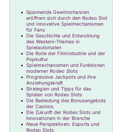
Spannende Gewinnchancen
eröffnen sich durch den Rodeo Slot
und innovative Spielmechanismen
für Fans
Die Geschichte und Entwicklung
des Western-Themas in
Spielautomaten
Die Rolle der Filmindustrie und der
Popkultur
Spielmechanismen und Funktionen
moderner Rodeo Slots
Progressive Jackpots und ihre
Anziehungskraft
Strategien und Tipps für das
Spielen von Rodeo Slots
Die Bedeutung des Bonusangebots
der Casinos
Die Zukunft der Rodeo Slots und
Innovationen in der Branche
Neue Perspektiven: Esports und
Rodeo Slots