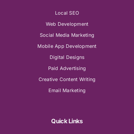
Local SEO
Web Development
Social Media Marketing
Mobile App Development
Digital Designs
Paid Advertising
Creative Content Writing
Email Marketing
Quick Links