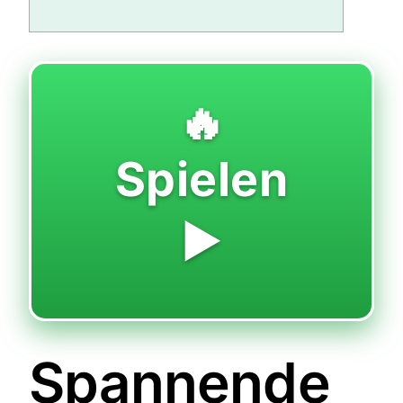
🔥
Spielen
▶️
Spannende