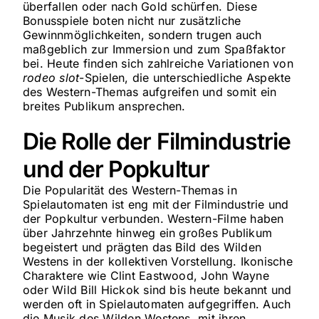
überfallen oder nach Gold schürfen. Diese
Bonusspiele boten nicht nur zusätzliche
Gewinnmöglichkeiten, sondern trugen auch
maßgeblich zur Immersion und zum Spaßfaktor
bei. Heute finden sich zahlreiche Variationen von
rodeo slot
-Spielen, die unterschiedliche Aspekte
des Western-Themas aufgreifen und somit ein
breites Publikum ansprechen.
Die Rolle der Filmindustrie
und der Popkultur
Die Popularität des Western-Themas in
Spielautomaten ist eng mit der Filmindustrie und
der Popkultur verbunden. Western-Filme haben
über Jahrzehnte hinweg ein großes Publikum
begeistert und prägten das Bild des Wilden
Westens in der kollektiven Vorstellung. Ikonische
Charaktere wie Clint Eastwood, John Wayne
oder Wild Bill Hickok sind bis heute bekannt und
werden oft in Spielautomaten aufgegriffen. Auch
die Musik des Wilden Westens, mit ihren