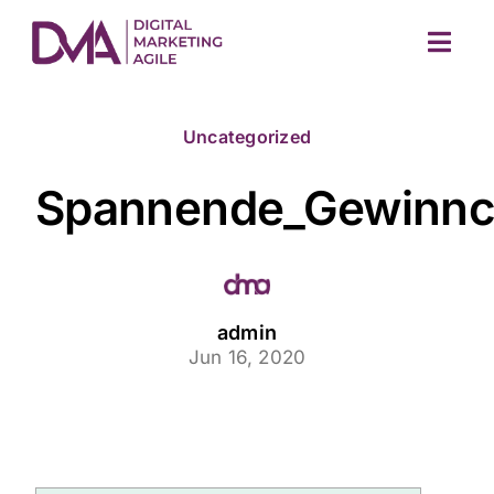
Skip
to
Togg
content
Navig
Uncategorized
Spannende_Gewinnch
M
admin
Jun 16, 2020