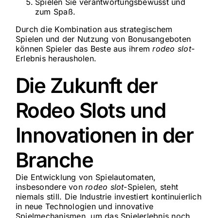
Spielen Sie verantwortungsbewusst und
zum Spaß.
Durch die Kombination aus strategischem
Spielen und der Nutzung von Bonusangeboten
können Spieler das Beste aus ihrem
rodeo slot
-
Erlebnis herausholen.
Die Zukunft der
Rodeo Slots und
Innovationen in der
Branche
Die Entwicklung von Spielautomaten,
insbesondere von
rodeo slot
-Spielen, steht
niemals still. Die Industrie investiert kontinuierlich
in neue Technologien und innovative
Spielmechanismen, um das Spielerlebnis noch