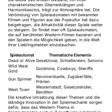
charakteristischen Gitarrenklängen und
Harmonikasolos, trägt zur Atmosphäre bei. Die
Verbindung von Spielautomaten mit bekannten
Filmen und Figuren aus der Popkultur hat dazu
beigetragen, die Attraktivität dieser Spiele weiter
zu steigern. So findet man oft Spielautomaten,
die auf berühmten Western-Filmen basieren und
den Spielern die Möglichkeit geben, in die Welt
ihrer Lieblingshelden einzutauchen.
Spielautomat
Thematische Elemente
Dead or Alive
Gesetzlose, Schießereien, Saloons
Wild West
Goldmine, Cowboys, Sheriffs
Gold
Revolverduelle, Zugüberfälle,
Gun Spinner
Prärien
Westernstadt, Gesetzeshüter,
West Town
Banditen
Die kreative Umsetzung dieser Themen und die
ständige Innovation in der Spielmechanik sorgen
dafür, dass das Western-Thema in