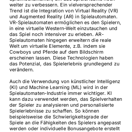
weiter zu verbessern. Ein vielversprechender
Trend ist die Integration von Virtual Reality (VR)
und Augmented Reality (AR) in Spielautomaten.
VR-Spielautomaten ermöglichen es den Spielern,
in eine virtuelle Western-Welt einzutauchen und
das Spiel noch intensiver zu erleben. AR-
Spielautomaten hingegen erweitern die reale
Welt um virtuelle Elemente, z.B. indem sie
Cowboys und Pferde auf dem Bildschirm
erscheinen lassen. Diese Technologien haben
das Potenzial, das Spielerlebnis grundlegend zu
verändern.
Auch die Verwendung von künstlicher Intelligenz
(KI) und Machine Learning (ML) wird in der
Spielautomaten-Industrie immer wichtiger. KI
kann dazu verwendet werden, das Spielverhalten
der Spieler zu analysieren und personalisierte
Spielerlebnisse zu schaffen. So können
beispielsweise die Schwierigkeitsgrade der
Spiele an die Fähigkeiten des Spielers angepasst
werden oder individuelle Bonusangebote erstellt