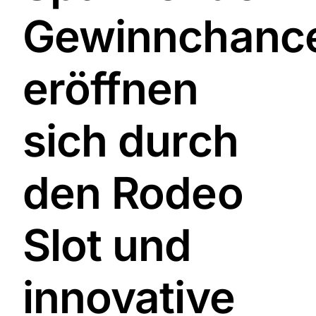
Gewinnchanc
eröffnen
sich durch
den Rodeo
Slot und
innovative