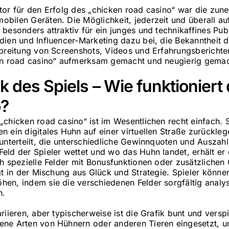
tor für den Erfolg des „chicken road casino“ war die zu
bilen Geräten. Die Möglichkeit, jederzeit und überall au
 besonders attraktiv für ein junges und technikaffines Pu
dien und Influencer-Marketing dazu bei, die Bekanntheit d
rbreitung von Screenshots, Videos und Erfahrungsberichte
ken road casino“ aufmerksam gemacht und neugierig gemac
 des Spiels – Wie funktioniert
o?
chicken road casino“ ist im Wesentlichen recht einfach. S
 ein digitales Huhn auf einer virtuellen Straße zurücklege
unterteilt, die unterschiedliche Gewinnquoten und Auszah
eld der Spieler wettet und wo das Huhn landet, erhält er
ch spezielle Felder mit Bonusfunktionen oder zusätzliche
gt in der Mischung aus Glück und Strategie. Spieler könne
en, indem sie die verschiedenen Felder sorgfältig analys
n.
iieren, aber typischerweise ist die Grafik bunt und verspie
ene Arten von Hühnern oder anderen Tieren eingesetzt, u