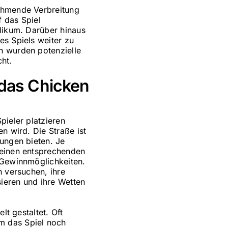
nehmende Verbreitung
f das Spiel
blikum. Darüber hinaus
es Spiels weiter zu
n wurden potenzielle
ht.
 das Chicken
pieler platzieren
n wird. Die Straße ist
lungen bieten. Je
 einen entsprechenden
n Gewinnmöglichkeiten.
n versuchen, ihre
ieren und ihre Wetten
lt gestaltet. Oft
m das Spiel noch