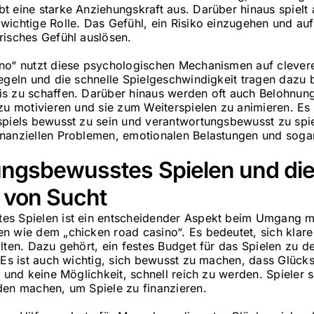
t eine starke Anziehungskraft aus. Darüber hinaus spielt 
wichtige Rolle. Das Gefühl, ein Risiko einzugehen und a
risches Gefühl auslösen.
no“ nutzt diese psychologischen Mechanismen auf clever
egeln und die schnelle Spielgeschwindigkeit tragen dazu b
is zu schaffen. Darüber hinaus werden oft auch Belohnu
zu motivieren und sie zum Weiterspielen zu animieren. Es i
spiels bewusst zu sein und verantwortungsbewusst zu spi
nanziellen Problemen, emotionalen Belastungen und sogar
ngsbewusstes Spielen und di
 von Sucht
s Spielen ist ein entscheidender Aspekt beim Umgang mi
n wie dem „chicken road casino“. Es bedeutet, sich klar
lten. Dazu gehört, ein festes Budget für das Spielen zu d
 Es ist auch wichtig, sich bewusst zu machen, dass Glücks
e und keine Möglichkeit, schnell reich zu werden. Spieler s
den machen, um Spiele zu finanzieren.