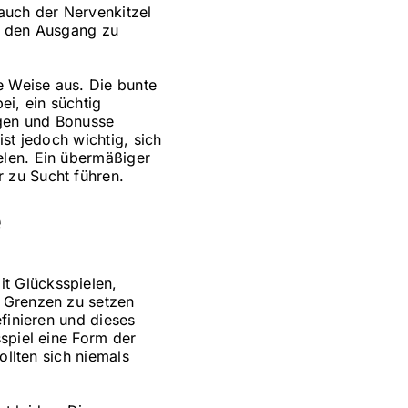
auch der Nervenkitzel
uf den Ausgang zu
e Weise aus. Die bunte
ei, ein süchtig
ngen und Bonusse
st jedoch wichtig, sich
elen. Ein übermäßiger
 zu Sucht führen.
e
t Glücksspielen,
e Grenzen zu setzen
efinieren und dieses
spiel eine Form der
ollten sich niemals