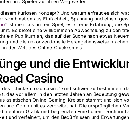
laufen und Spieler auf ihren Weg wetten.
 diesem kuriosen Konzept? Und warum erfreut es sich wac
iner Kombination aus Einfachheit, Spannung und einem gew
no
“ ist mehr als nur ein Spiel; es ist eine Erfahrung, die S
führt. Es bietet eine willkommene Abwechslung zu den trad
cht ein Publikum an, das auf der Suche nach etwas Neue
ltung und die unkonventionelle Herangehensweise machen
 in der Welt des Online-Glücksspiels.
rünge und die Entwicklu
Road Casino
des „chicken road casino“ sind schwer zu bestimmen, da 
, das vor allem in den letzten Jahren an Bedeutung gewo
aus asiatischen Online-Gaming-Kreisen stammt und sich vo
en und Communities verbreitet hat. Die ursprünglichen Ve
rudimentärer Grafik und begrenzten Funktionen. Doch im L
kelt und verfeinert, um den Bedürfnissen und Erwartungen