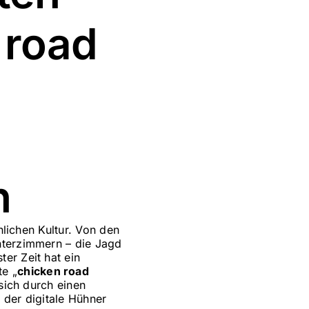
 road
n
hlichen Kultur. Von den
nterzimmern – die Jagd
er Zeit hat ein
e „
chicken road
 sich durch einen
 der digitale Hühner