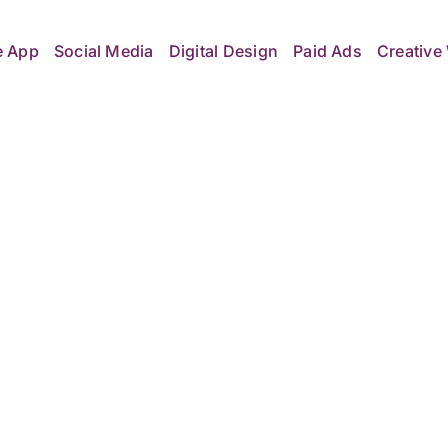
e App
Social Media
Digital Design
Paid Ads
Creative 