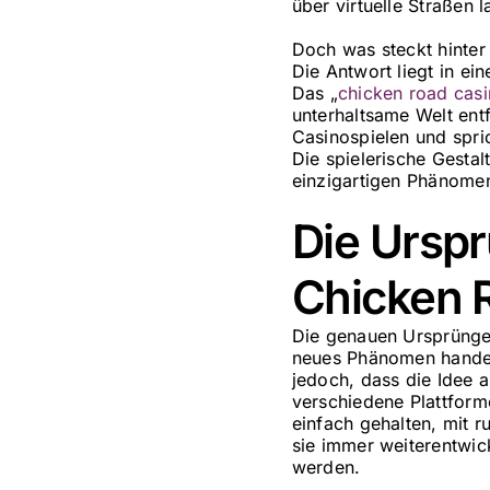
über virtuelle Straßen 
Doch was steckt hinter
Die Antwort liegt in e
Das „
chicken road casi
unterhaltsame Welt ent
Casinospielen und spri
Die spielerische Gesta
einzigartigen Phänomen
Die Ursp
Chicken 
Die genauen Ursprünge 
neues Phänomen handelt
jedoch, dass die Idee 
verschiedene Plattform
einfach gehalten, mit 
sie immer weiterentwic
werden.