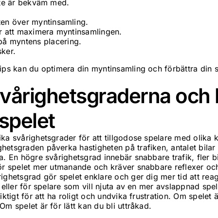
inte är bekväm med.
eten över myntinsamling.
ör att maximera myntinsamlingen.
å myntens placering.
sker.
ips kan du optimera din myntinsamling och förbättra din s
svårighetsgraderna och 
spelet
ka svårighetsgrader för att tillgodose spelare med olika 
hetsgraden påverka hastigheten på trafiken, antalet bila
a. En högre svårighetsgrad innebär snabbare trafik, fler b
gör spelet mer utmanande och kräver snabbare reflexer och
ighetsgrad gör spelet enklare och ger dig mer tid att reag
 eller för spelare som vill njuta av en mer avslappnad spel
iktigt för att ha roligt och undvika frustration. Om spelet ä
Om spelet är för lätt kan du bli uttråkad.