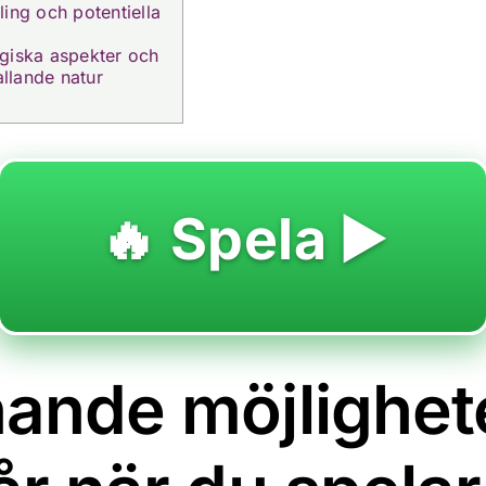
ling och potentiella
giska aspekter och
llande natur
🔥 Spela ▶️
ande möjlighet