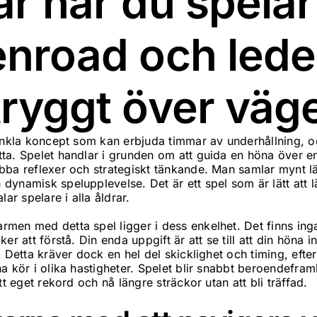
r när du spelar
enroad och lede
tryggt över väg
 enkla koncept som kan erbjuda timmar av underhållning, 
ta. Spelet handlar i grunden om att guida en höna över en
bba reflexer och strategiskt tänkande. Man samlar mynt lä
ynamisk spelupplevelse. Det är ett spel som är lätt att lä
lar spelare i alla åldrar.
men med detta spel ligger i dess enkelhet. Det finns ing
er att förstå. Din enda uppgift är att se till att din höna i
. Detta kräver dock en hel del skicklighet och timing, efte
a kör i olika hastigheter. Spelet blir snabbt beroendefra
tt eget rekord och nå längre sträckor utan att bli träffad.