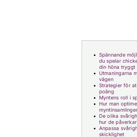
Spännande möjli
du spelar chick
din höna tryggt
Utmaningarna m
vägen
Strategier för a
poäng
Myntens roll i s
Hur man optime
myntinsamlinge
De olika svårig
hur de påverkar
Anpassa svårigh
skicklighet