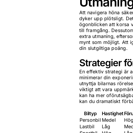
Utmaning
Att navigera höna säker
dyker upp plötsligt. De
ögonblicken att korsa v
till framgång. Dessuto
extra utmaning, efterso
mynt som möjligt. Att 
din slutgiltiga poäng.
Strategier f
En effektiv strategi är
minimerar din exponeri
utnyttja bilarnas rörel
viktigt att vara uppmär
kan ha mer oförutsägbar
kan du dramatiskt förb
Biltyp
Hastighet
För
Personbil
Medel
Hö
Lastbil
Låg
Med