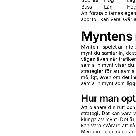
Sportbil
Hög
Låg
Buss
Låg
Hö
Att förstå bilarnas egen
sportbil kan vara svår 
Myntens ro
Mynten i spelet är inte 
mynt du samlar in, dest
vägen även när trafiken
samla in mynt visar du 
strategier för att saml
möjligt, även om det in
samla in mynt som ligg
Hur man opt
Att planera din rutt oc
strategi. Det kan vara v
klunga av mynt. Det är
kan vara svårare att n
Men om belöningen är ti