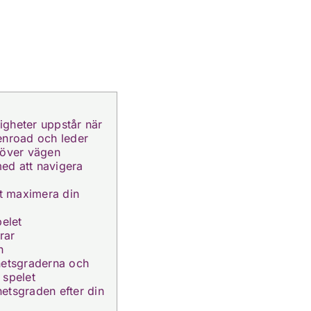
gheter uppstår när
enroad och leder
 över vägen
ed att navigera
tt maximera din
pelet
rar
n
hetsgraderna och
 spelet
etsgraden efter din