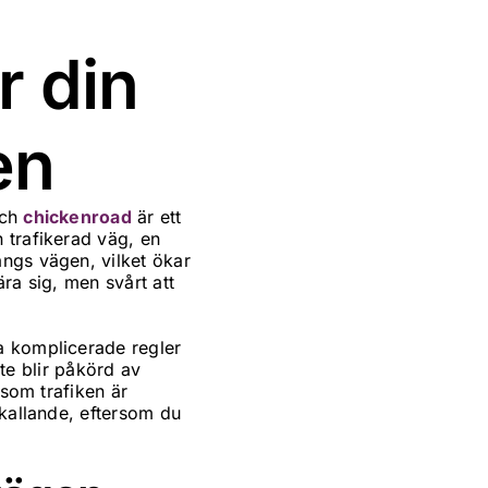
r din
en
och
chickenroad
är ett
 trafikerad väg, en
ngs vägen, vilket ökar
ra sig, men svårt att
a komplicerade regler
nte blir påkörd av
rsom trafiken är
mkallande, eftersom du