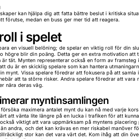
g
skaper kan hjälpa dig att fatta bättre beslut i kritiska situ
att förutse, medan en buss ger mer tid att reagera.
ll i spelet
bara en visuell belöning; de spelar en viktig roll för din slu
o högre blir din poäng. Detta ger en extra motivation att 
 är tät. Mynten representerar också en form av framsteg 
att du är en skicklig spelare som kan hantera utmaningarna
a in mynt. Vissa spelare föredrar att fokusera på att saml
nebär att ta större risker. Andra spelare föredrar att vara
er nära deras väg.
imerar myntinsamlingen
h försöka maximera antalet mynt du kan nå med varje korsn
ärt att vänta lite längre på en lucka i trafiken för att kunn
 också viktigt att vara uppmärksam på myntens placering
å än andra, och det kan krävas en mer riskabel manöver fö
llräckligt stor kan det vara värt det. Kom ihåg att din öve