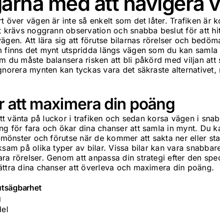
arna med att navigera 
t över vägen är inte så enkelt som det låter. Trafiken är k
t krävs noggrann observation och snabba beslut för att hit
ägen. Att lära sig att förutse bilarnas rörelser och bedö
m finns det mynt utspridda längs vägen som du kan samla 
m du måste balansera risken att bli påkörd med viljan att
ignorera mynten kan tyckas vara det säkraste alternativet
ör att maximera din poäng
 att vänta på luckor i trafiken och sedan korsa vägen i sna
ng för fara och ökar dina chanser att samla in mynt. Du k
semönster och förutse när de kommer att sakta ner eller st
ksam på olika typer av bilar. Vissa bilar kan vara snabbar
a rörelser. Genom att anpassa din strategi efter den speci
ättra dina chanser att överleva och maximera din poäng.
utsägbarhet
g
el