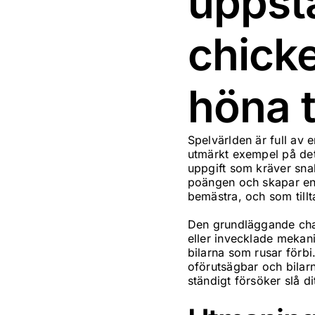
uppstå
chick
höna 
Spelvärlden är full av
utmärkt exempel på det
uppgift som kräver sna
poängen och skapar en d
bemästra, och som tillta
Den grundläggande char
eller invecklade mekanik
bilarna som rusar förbi
oförutsägbar och bilarn
ständigt försöker slå di