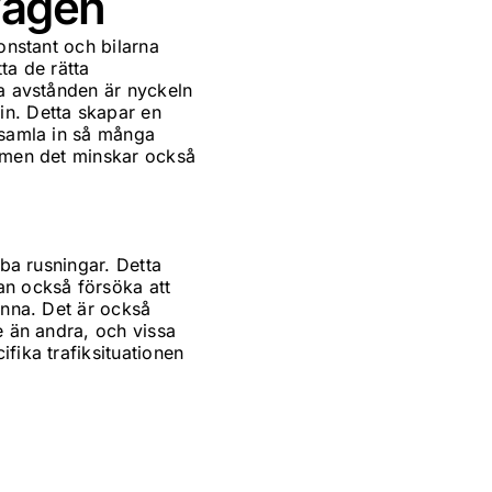
vägen
onstant och bilarna
ta de rätta
ma avstånden är nyckeln
in. Detta skapar en
 samla in så många
, men det minskar också
bba rusningar. Detta
an också försöka att
anna. Det är också
e än andra, och vissa
fika trafiksituationen