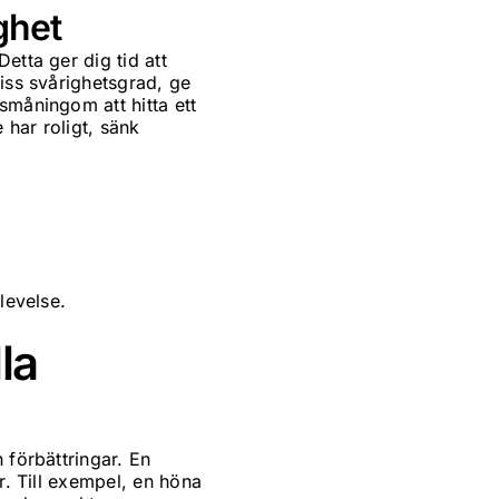
ghet
etta ger dig tid att
viss svårighetsgrad, ge
småningom att hitta ett
 har roligt, sänk
levelse.
la
 förbättringar. En
r. Till exempel, en höna