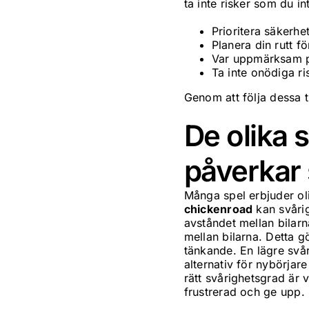
ta inte risker som du 
Prioritera säkerh
Planera din rutt f
Var uppmärksam p
Ta inte onödiga ri
Genom att följa dessa t
De olika 
påverkar 
Många spel erbjuder oli
chickenroad
kan svårig
avståndet mellan bilarn
mellan bilarna. Detta 
tänkande. En lägre svår
alternativ för nybörjare
rätt svårighetsgrad är v
frustrerad och ge upp. 