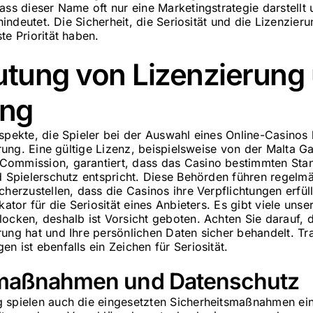
ass dieser Name oft nur eine Marketingstrategie darstellt
 hindeutet. Die Sicherheit, die Seriosität und die Lizenzier
te Priorität haben.
utung von Lizenzierung
ung
Aspekte, die Spieler bei der Auswahl eines Online-Casinos
ierung. Eine gültige Lizenz, beispielsweise von der Malta 
Commission, garantiert, dass das Casino bestimmten Sta
nd Spielerschutz entspricht. Diese Behörden führen regelm
cherzustellen, dass die Casinos ihre Verpflichtungen erfüll
kator für die Seriosität eines Anbieters. Es gibt viele unse
locken, deshalb ist Vorsicht geboten. Achten Sie darauf, 
rung hat und Ihre persönlichen Daten sicher behandelt. T
n ist ebenfalls ein Zeichen für Seriosität.
smaßnahmen und Datenschutz
 spielen auch die eingesetzten Sicherheitsmaßnahmen ein