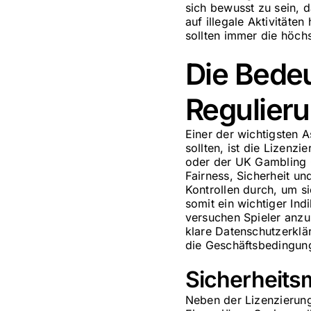
sich bewusst zu sein, d
auf illegale Aktivitäten
sollten immer die höchs
Die Bede
Regulier
Einer der wichtigsten 
sollten, ist die Lizenz
oder der UK Gambling 
Fairness, Sicherheit u
Kontrollen durch, um si
somit ein wichtiger Indi
versuchen Spieler anzu
klare Datenschutzerklä
die Geschäftsbedingunge
Sicherheit
Neben der Lizenzierung