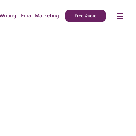
Writing
Email Marketing
Free Quote