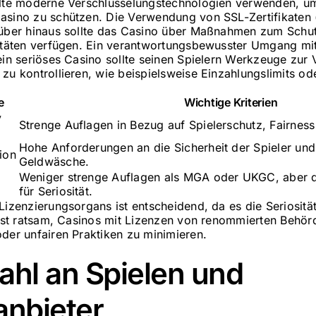
ollte moderne Verschlüsselungstechnologien verwenden, u
asino zu schützen. Die Verwendung von SSL-Zertifikaten 
arüber hinaus sollte das Casino über Maßnahmen zum Sch
vitäten verfügen. Ein verantwortungsbewusster Umgang mit 
ein seriöses Casino sollte seinen Spielern Werkzeuge zur 
zu kontrollieren, wie beispielsweise Einzahlungslimits od
e
Wichtige Kriterien
y
Strenge Auflagen in Bezug auf Spielerschutz, Fairnes
Hohe Anforderungen an die Sicherheit der Spieler und
ion
Geldwäsche.
Weniger strenge Auflagen als MGA oder UKGC, aber 
für Seriosität.
Lizenzierungsorgans ist entscheidend, da es die Seriosit
s ist ratsam, Casinos mit Lizenzen von renommierten Beh
oder unfairen Praktiken zu minimieren.
ahl an Spielen und
anbieter