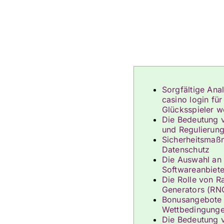
Sorgfältige Ana
casino login für
Glücksspieler w
Die Bedeutung 
und Regulierun
Sicherheitsmaß
Datenschutz
Die Auswahl an 
Softwareanbiete
Die Rolle von 
Generators (RN
Bonusangebote
Wettbedingung
Die Bedeutung 