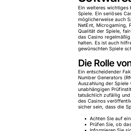
Ein weiteres wichtiges 
Spiele. Ein seriöses Ca
möglicherweise auch Sp
NetEnt, Microgaming, P
Qualität der Spiele, f
das Casino regelmäßig 
halten. Es ist auch hil
gewünschten Spiele sch
Die Rolle v
Ein entscheidender Fak
Number Generators (RNG
Auszahlung der Spiele
unabhängigen Prüfinsti
tatsächlich zufällig un
des Casinos veröffentl
sicher sein, dass die S
Achten Sie auf ei
Prüfen Sie, ob da
Informieren Sie si