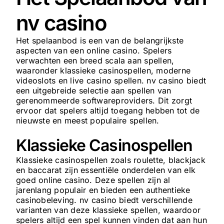
nv casino
Het spelaanbod is een van de belangrijkste
aspecten van een online casino. Spelers
verwachten een breed scala aan spellen,
waaronder klassieke casinospellen, moderne
videoslots en live casino spellen. nv casino biedt
een uitgebreide selectie aan spellen van
gerenommeerde softwareproviders. Dit zorgt
ervoor dat spelers altijd toegang hebben tot de
nieuwste en meest populaire spellen.
Klassieke Casinospellen
Klassieke casinospellen zoals roulette, blackjack
en baccarat zijn essentiële onderdelen van elk
goed online casino. Deze spellen zijn al
jarenlang populair en bieden een authentieke
casinobeleving. nv casino biedt verschillende
varianten van deze klassieke spellen, waardoor
spelers altijd een spel kunnen vinden dat aan hun