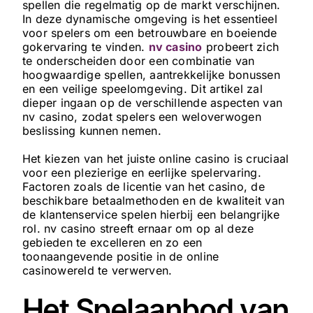
spellen die regelmatig op de markt verschijnen.
In deze dynamische omgeving is het essentieel
voor spelers om een betrouwbare en boeiende
gokervaring te vinden.
nv casino
probeert zich
te onderscheiden door een combinatie van
hoogwaardige spellen, aantrekkelijke bonussen
en een veilige speelomgeving. Dit artikel zal
dieper ingaan op de verschillende aspecten van
nv casino, zodat spelers een weloverwogen
beslissing kunnen nemen.
Het kiezen van het juiste online casino is cruciaal
voor een plezierige en eerlijke spelervaring.
Factoren zoals de licentie van het casino, de
beschikbare betaalmethoden en de kwaliteit van
de klantenservice spelen hierbij een belangrijke
rol. nv casino streeft ernaar om op al deze
gebieden te excelleren en zo een
toonaangevende positie in de online
casinowereld te verwerven.
Het Spelaanbod van