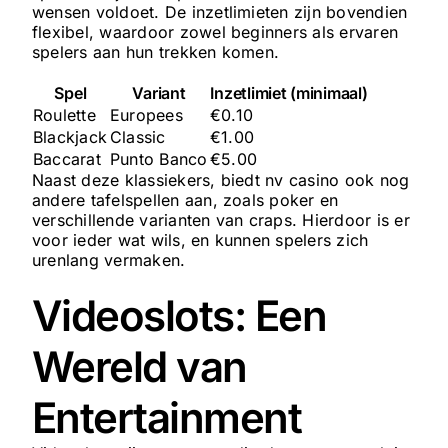
wensen voldoet. De inzetlimieten zijn bovendien
flexibel, waardoor zowel beginners als ervaren
spelers aan hun trekken komen.
Spel
Variant
Inzetlimiet (minimaal)
Roulette
Europees
€0.10
Blackjack
Classic
€1.00
Baccarat
Punto Banco
€5.00
Naast deze klassiekers, biedt nv casino ook nog
andere tafelspellen aan, zoals poker en
verschillende varianten van craps. Hierdoor is er
voor ieder wat wils, en kunnen spelers zich
urenlang vermaken.
Videoslots: Een
Wereld van
Entertainment