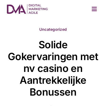
Skip
to
Togg
content
Navig
Uncategorized
Solide
Gokervaringen met
nv casino en
M
Aantrekkelijke
Bonussen