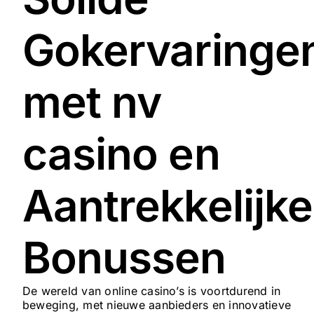
Gokervaringe
met nv
casino en
Aantrekkelijke
Bonussen
De wereld van online casino’s is voortdurend in
beweging, met nieuwe aanbieders en innovatieve