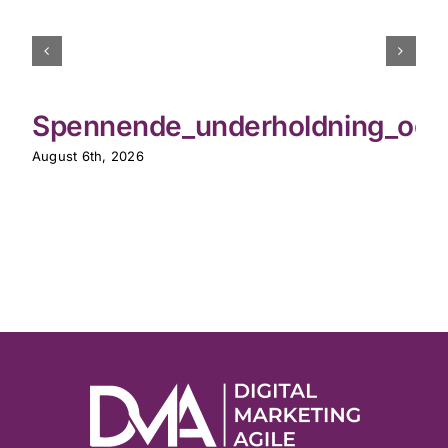
Spennende_underholdning_og_th
August 6th, 2026