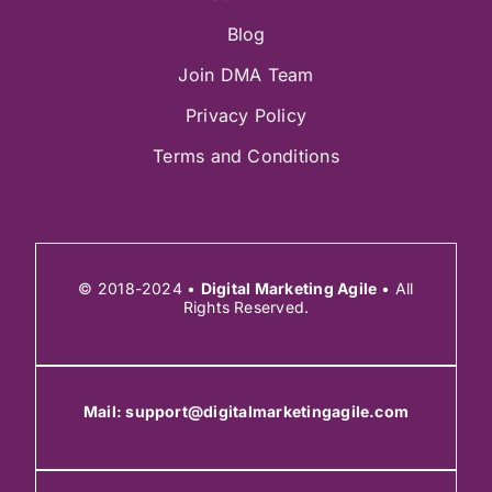
Blog
Join DMA Team
Privacy Policy
Terms and Conditions
© 2018-2024 •
Digital Marketing Agile
• All
Rights Reserved.
Mail:
support@digitalmarketingagile.com