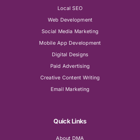
Local SEO
Web Development
Social Media Marketing
Mobile App Development
Digital Designs
Paid Advertising
Creative Content Writing
Email Marketing
Quick Links
About DMA