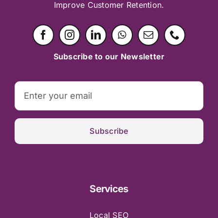
Improve Customer Retention.
Subscribe to our Newsletter
Subscribe
Services
Local SEO