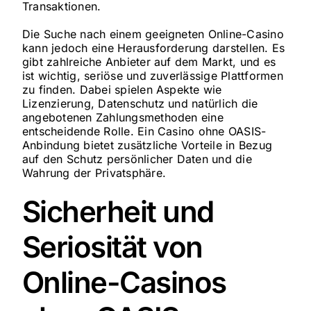
Transaktionen.
Die Suche nach einem geeigneten Online-Casino
kann jedoch eine Herausforderung darstellen. Es
gibt zahlreiche Anbieter auf dem Markt, und es
ist wichtig, seriöse und zuverlässige Plattformen
zu finden. Dabei spielen Aspekte wie
Lizenzierung, Datenschutz und natürlich die
angebotenen Zahlungsmethoden eine
entscheidende Rolle. Ein Casino ohne OASIS-
Anbindung bietet zusätzliche Vorteile in Bezug
auf den Schutz persönlicher Daten und die
Wahrung der Privatsphäre.
Sicherheit und
Seriosität von
Online-Casinos