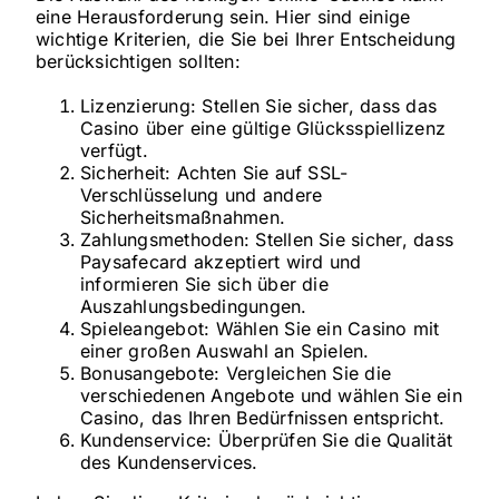
eine Herausforderung sein. Hier sind einige
wichtige Kriterien, die Sie bei Ihrer Entscheidung
berücksichtigen sollten:
Lizenzierung: Stellen Sie sicher, dass das
Casino über eine gültige Glücksspiellizenz
verfügt.
Sicherheit: Achten Sie auf SSL-
Verschlüsselung und andere
Sicherheitsmaßnahmen.
Zahlungsmethoden: Stellen Sie sicher, dass
Paysafecard akzeptiert wird und
informieren Sie sich über die
Auszahlungsbedingungen.
Spieleangebot: Wählen Sie ein Casino mit
einer großen Auswahl an Spielen.
Bonusangebote: Vergleichen Sie die
verschiedenen Angebote und wählen Sie ein
Casino, das Ihren Bedürfnissen entspricht.
Kundenservice: Überprüfen Sie die Qualität
des Kundenservices.