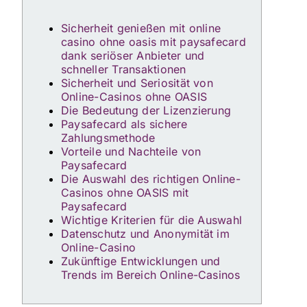
Sicherheit genießen mit online
casino ohne oasis mit paysafecard
dank seriöser Anbieter und
schneller Transaktionen
Sicherheit und Seriosität von
Online-Casinos ohne OASIS
Die Bedeutung der Lizenzierung
Paysafecard als sichere
Zahlungsmethode
Vorteile und Nachteile von
Paysafecard
Die Auswahl des richtigen Online-
Casinos ohne OASIS mit
Paysafecard
Wichtige Kriterien für die Auswahl
Datenschutz und Anonymität im
Online-Casino
Zukünftige Entwicklungen und
Trends im Bereich Online-Casinos