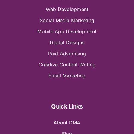
Web Development
Social Media Marketing
Mobile App Development
Digital Designs
Paid Advertising
Creative Content Writing
Email Marketing
Quick Links
About DMA
Blog