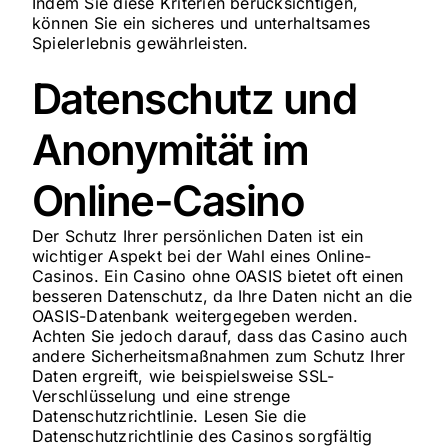
Indem Sie diese Kriterien berücksichtigen,
können Sie ein sicheres und unterhaltsames
Spielerlebnis gewährleisten.
Datenschutz und
Anonymität im
Online-Casino
Der Schutz Ihrer persönlichen Daten ist ein
wichtiger Aspekt bei der Wahl eines Online-
Casinos. Ein Casino ohne OASIS bietet oft einen
besseren Datenschutz, da Ihre Daten nicht an die
OASIS-Datenbank weitergegeben werden.
Achten Sie jedoch darauf, dass das Casino auch
andere Sicherheitsmaßnahmen zum Schutz Ihrer
Daten ergreift, wie beispielsweise SSL-
Verschlüsselung und eine strenge
Datenschutzrichtlinie. Lesen Sie die
Datenschutzrichtlinie des Casinos sorgfältig