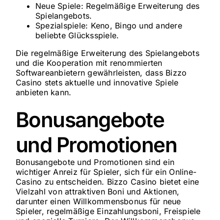
Neue Spiele: Regelmäßige Erweiterung des
Spielangebots.
Spezialspiele: Keno, Bingo und andere
beliebte Glücksspiele.
Die regelmäßige Erweiterung des Spielangebots
und die Kooperation mit renommierten
Softwareanbietern gewährleisten, dass Bizzo
Casino stets aktuelle und innovative Spiele
anbieten kann.
Bonusangebote
und Promotionen
Bonusangebote und Promotionen sind ein
wichtiger Anreiz für Spieler, sich für ein Online-
Casino zu entscheiden. Bizzo Casino bietet eine
Vielzahl von attraktiven Boni und Aktionen,
darunter einen Willkommensbonus für neue
Spieler, regelmäßige Einzahlungsboni, Freispiele