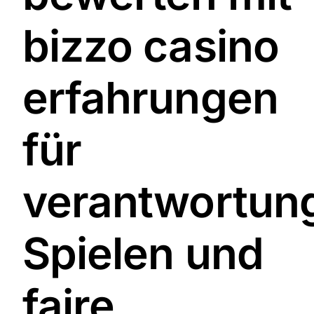
bizzo casino
erfahrungen
für
verantwortun
Spielen und
faire