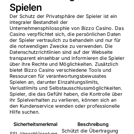
Spielen
Der Schutz der Privatsphäre der Spieler ist ein
integraler Bestandteil der
Unternehmensphilosophie von Bizzo Casino. Das
Casino verpflichtet sich, die persönlichen Daten
der Spieler vertraulich zu behandeln und nur für
die notwendigen Zwecke zu verwenden. Die
Datenschutzrichtlinien sind auf der Webseite
transparent einsehbar und informieren die Spieler
über ihre Rechte und Möglichkeiten. Zusätzlich
bietet Bizzo Casino verschiedene Tools und
Ressourcen für verantwortungsbewusstes
Spielen an, darunter Einzahlungslimits,
Verlustlimits und Selbstausschlussmöglichkeiten.
Spieler, die das Gefühl haben, die Kontrolle über
ihr Spielverhalten zu verlieren, können sich an
den Kundenservice wenden oder professionelle
Hilfe suchen.
Sicherheitsmerkmal
Beschreibung
Schützt die Übertragung
SSL-Verschlüsselung