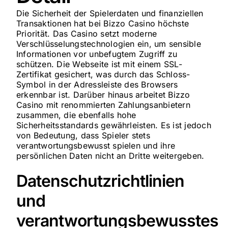
Die Sicherheit der Spielerdaten und finanziellen
Transaktionen hat bei Bizzo Casino höchste
Priorität. Das Casino setzt moderne
Verschlüsselungstechnologien ein, um sensible
Informationen vor unbefugtem Zugriff zu
schützen. Die Webseite ist mit einem SSL-
Zertifikat gesichert, was durch das Schloss-
Symbol in der Adressleiste des Browsers
erkennbar ist. Darüber hinaus arbeitet Bizzo
Casino mit renommierten Zahlungsanbietern
zusammen, die ebenfalls hohe
Sicherheitsstandards gewährleisten. Es ist jedoch
von Bedeutung, dass Spieler stets
verantwortungsbewusst spielen und ihre
persönlichen Daten nicht an Dritte weitergeben.
Datenschutzrichtlinien
und
verantwortungsbewusstes