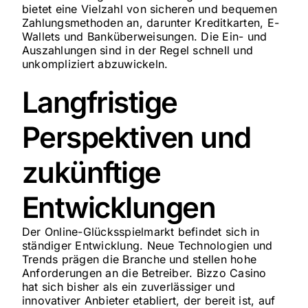
bietet eine Vielzahl von sicheren und bequemen
Zahlungsmethoden an, darunter Kreditkarten, E-
Wallets und Banküberweisungen. Die Ein- und
Auszahlungen sind in der Regel schnell und
unkompliziert abzuwickeln.
Langfristige
Perspektiven und
zukünftige
Entwicklungen
Der Online-Glücksspielmarkt befindet sich in
ständiger Entwicklung. Neue Technologien und
Trends prägen die Branche und stellen hohe
Anforderungen an die Betreiber. Bizzo Casino
hat sich bisher als ein zuverlässiger und
innovativer Anbieter etabliert, der bereit ist, auf