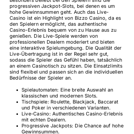
Besonders beliebt bei den Spielern sind die
progressiven Jackpot-Slots, bei denen es um
hohe Gewinnsummen geht. Auch das Live-
Casino ist ein Highlight von Bizzo Casino, da es
den Spielern ermöglicht, das authentische
Casino-Erlebnis bequem von zu Hause aus zu
genießen. Die Live-Spiele werden von
professionellen Dealern moderiert und bieten
eine interaktive Spielumgebung. Die Qualität der
Live-Übertragung ist in der Regel sehr gut,
sodass die Spieler das Gefühl haben, tatsächlich
an einem Casinotisch zu sitzen. Die Einsatzlimits
sind flexibel und passen sich an die individuellen
Bedürfnisse der Spieler an.
Spielautomaten: Eine breite Auswahl an
klassischen und modernen Slots.
Tischspiele: Roulette, Blackjack, Baccarat
und Poker in verschiedenen Varianten.
Live-Casino: Authentisches Casino-Erlebnis
mit echten Dealern.
Progressive Jackpots: Die Chance auf hohe
Gewinnsummen.