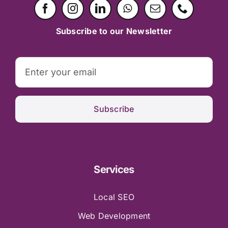
Subscribe to our Newsletter
Subscribe
Services
Local SEO
Web Development