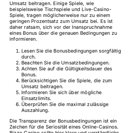
Umsatz beitragen. Einige Spiele, wie
beispielsweise Tischspiele und Live-Casino-
Spiele, tragen möglicherweise nur zu einem
geringen Prozentsatz zum Umsatz bei. Es ist
daher ratsam, sich vor der Inanspruchnahme
eines Bonus über die genauen Bedingungen zu
informieren.
Lesen Sie die Bonusbedingungen sorgfältig
durch.
Beachten Sie die Umsatzbedingungen.
Achten Sie auf die Gültigkeitsdauer des
Bonus.
Berücksichtigen Sie die Spiele, die zum
Umsatz beitragen.
Informieren Sie sich über mögliche
Einsatzlimits.
Überprüfen Sie die maximal zulässige
Auszahlung.
Die Transparenz der Bonusbedingungen ist ein
Zeichen für die Seriosität eines Online-Casinos.
Bizzo Casino sollte hier klare und verständliche