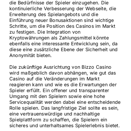
die Bedürfnisse der Spieler einzugehen. Die
kontinuierliche Verbesserung der Webseite, die
Erweiterung des Spielangebots und die
Einführung neuer Bonusaktionen sind wichtige
Schritte, um die Position des Casinos im Markt
zu festigen. Die Integration von
Kryptowährungen als Zahlungsmittel könnte
ebenfalls eine interessante Entwicklung sein, da
diese eine zusätzliche Ebene der Sicherheit und
Anonymität bieten.
Die zukünftige Ausrichtung von Bizzo Casino
wird maßgeblich davon abhängen, wie gut das
Casino auf die Veränderungen im Markt
reagieren kann und wie es die Erwartungen der
Spieler erfüllt. Ein offener und transparenter
Umgang mit den Spielern sowie eine hohe
Servicequalität werden dabei eine entscheidende
Rolle spielen. Das langfristige Ziel sollte es sein,
eine vertrauenswürdige und nachhaltige
Spielplattform zu schaffen, die Spielern ein
sicheres und unterhaltsames Spielerlebnis bietet.