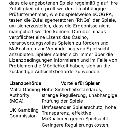
dass die angebotenen Spiele regelmäßig auf ihre
Zufälligkeit überprüft werden. Unabhängige
Prüfunternehmen, wie beispielsweise eCOGRA,
testen die Zufallsgeneratoren (RNGs) der Spiele,
um sicherzustellen, dass die Ergebnisse nicht
manipuliert werden können. Darüber hinaus
verpflichtet eine Lizenz das Casino,
verantwortungsvolles Spielen zu fördern und
Maßnahmen zur Verhinderung von Spielsucht
anzubieten. Spieler sollten sich immer über die
Lizenzbedingungen informieren und im Falle von
Problemen die Möglichkeit haben, sich an die
zuständige Aufsichtsbehörde zu wenden.
Lizenzbehörde
Vorteile für Spieler
Malta Gaming
Hohe Sicherheitsstandards,
Authority
strenge Regulierung, unabhängige
(MGA)
Prüfung der Spiele
Umfassender Spielerschutz, hohe
UK Gambling
Transparenz, effektive
Commission
Maßnahmen gegen Spielsucht
Geringere Regulierungskosten,