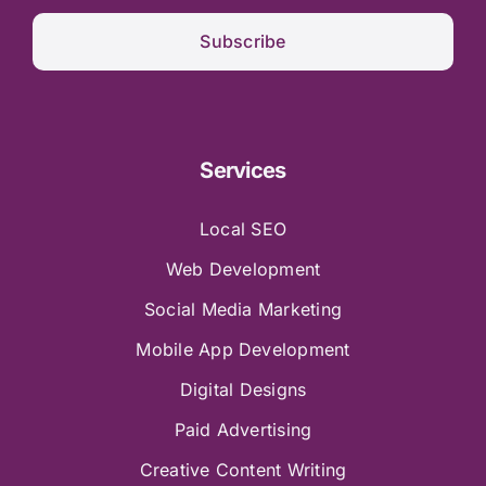
Subscribe
Services
Local SEO
Web Development
Social Media Marketing
Mobile App Development
Digital Designs
Paid Advertising
Creative Content Writing