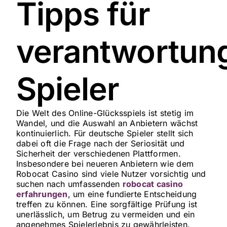
Tipps für
verantwortun
Spieler
Die Welt des Online-Glücksspiels ist stetig im
Wandel, und die Auswahl an Anbietern wächst
kontinuierlich. Für deutsche Spieler stellt sich
dabei oft die Frage nach der Seriosität und
Sicherheit der verschiedenen Plattformen.
Insbesondere bei neueren Anbietern wie dem
Robocat Casino sind viele Nutzer vorsichtig und
suchen nach umfassenden
robocat casino
erfahrungen
, um eine fundierte Entscheidung
treffen zu können. Eine sorgfältige Prüfung ist
unerlässlich, um Betrug zu vermeiden und ein
angenehmes Spielerlebnis zu gewährleisten.