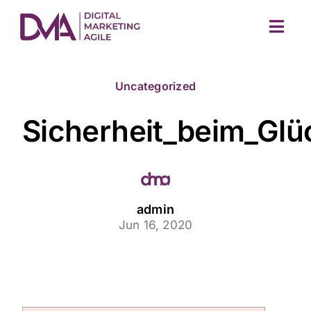
Skip
to
Togg
content
Navig
Uncategorized
Sicherheit_beim_Glü
M
admin
Jun 16, 2020