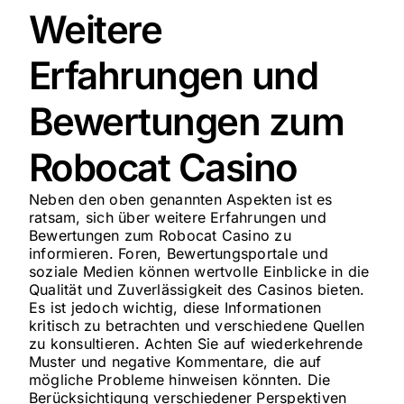
Weitere
Erfahrungen und
Bewertungen zum
Robocat Casino
Neben den oben genannten Aspekten ist es
ratsam, sich über weitere Erfahrungen und
Bewertungen zum Robocat Casino zu
informieren. Foren, Bewertungsportale und
soziale Medien können wertvolle Einblicke in die
Qualität und Zuverlässigkeit des Casinos bieten.
Es ist jedoch wichtig, diese Informationen
kritisch zu betrachten und verschiedene Quellen
zu konsultieren. Achten Sie auf wiederkehrende
Muster und negative Kommentare, die auf
mögliche Probleme hinweisen könnten. Die
Berücksichtigung verschiedener Perspektiven