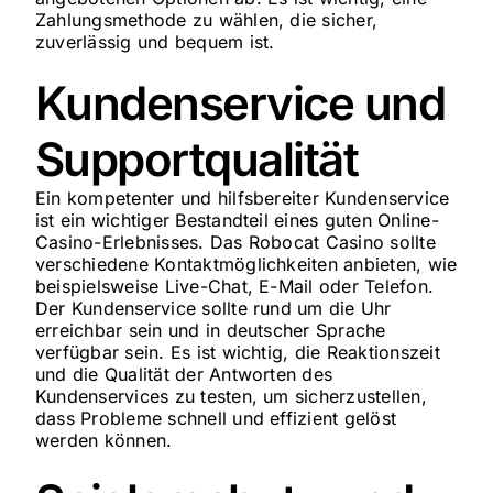
Zahlungsmethode zu wählen, die sicher,
zuverlässig und bequem ist.
Kundenservice und
Supportqualität
Ein kompetenter und hilfsbereiter Kundenservice
ist ein wichtiger Bestandteil eines guten Online-
Casino-Erlebnisses. Das Robocat Casino sollte
verschiedene Kontaktmöglichkeiten anbieten, wie
beispielsweise Live-Chat, E-Mail oder Telefon.
Der Kundenservice sollte rund um die Uhr
erreichbar sein und in deutscher Sprache
verfügbar sein. Es ist wichtig, die Reaktionszeit
und die Qualität der Antworten des
Kundenservices zu testen, um sicherzustellen,
dass Probleme schnell und effizient gelöst
werden können.