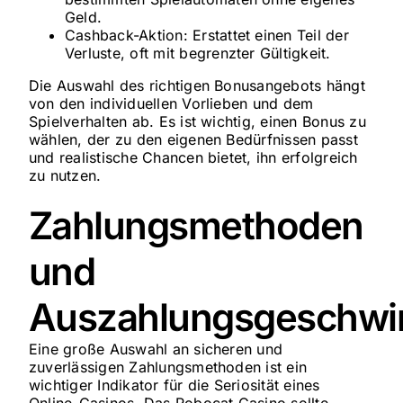
Geld.
Cashback-Aktion: Erstattet einen Teil der
Verluste, oft mit begrenzter Gültigkeit.
Die Auswahl des richtigen Bonusangebots hängt
von den individuellen Vorlieben und dem
Spielverhalten ab. Es ist wichtig, einen Bonus zu
wählen, der zu den eigenen Bedürfnissen passt
und realistische Chancen bietet, ihn erfolgreich
zu nutzen.
Zahlungsmethoden
und
Auszahlungsgeschwin
Eine große Auswahl an sicheren und
zuverlässigen Zahlungsmethoden ist ein
wichtiger Indikator für die Seriosität eines