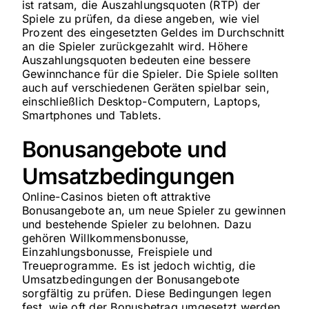
ist ratsam, die Auszahlungsquoten (RTP) der
Spiele zu prüfen, da diese angeben, wie viel
Prozent des eingesetzten Geldes im Durchschnitt
an die Spieler zurückgezahlt wird. Höhere
Auszahlungsquoten bedeuten eine bessere
Gewinnchance für die Spieler. Die Spiele sollten
auch auf verschiedenen Geräten spielbar sein,
einschließlich Desktop-Computern, Laptops,
Smartphones und Tablets.
Bonusangebote und
Umsatzbedingungen
Online-Casinos bieten oft attraktive
Bonusangebote an, um neue Spieler zu gewinnen
und bestehende Spieler zu belohnen. Dazu
gehören Willkommensbonusse,
Einzahlungsbonusse, Freispiele und
Treueprogramme. Es ist jedoch wichtig, die
Umsatzbedingungen der Bonusangebote
sorgfältig zu prüfen. Diese Bedingungen legen
fest, wie oft der Bonusbetrag umgesetzt werden