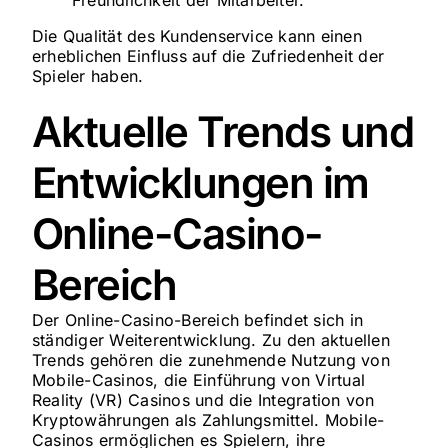
Freundlichkeit der Mitarbeiter.
Die Qualität des Kundenservice kann einen
erheblichen Einfluss auf die Zufriedenheit der
Spieler haben.
Aktuelle Trends und
Entwicklungen im
Online-Casino-
Bereich
Der Online-Casino-Bereich befindet sich in
ständiger Weiterentwicklung. Zu den aktuellen
Trends gehören die zunehmende Nutzung von
Mobile-Casinos, die Einführung von Virtual
Reality (VR) Casinos und die Integration von
Kryptowährungen als Zahlungsmittel. Mobile-
Casinos ermöglichen es Spielern, ihre