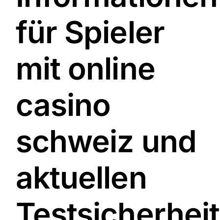
für Spieler
mit online
casino
schweiz und
aktuellen
Testsicherhei