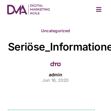
Skip
to
Togg
content
Navig
Uncategorized
Seriöse_Information
M
admin
Jun 16, 2020