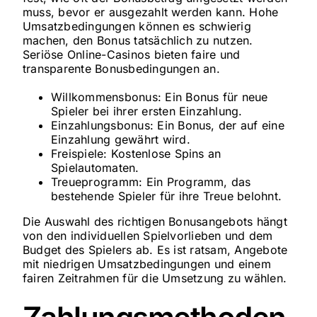
muss, bevor er ausgezahlt werden kann. Hohe
Umsatzbedingungen können es schwierig
machen, den Bonus tatsächlich zu nutzen.
Seriöse Online-Casinos bieten faire und
transparente Bonusbedingungen an.
Willkommensbonus: Ein Bonus für neue
Spieler bei ihrer ersten Einzahlung.
Einzahlungsbonus: Ein Bonus, der auf eine
Einzahlung gewährt wird.
Freispiele: Kostenlose Spins an
Spielautomaten.
Treueprogramm: Ein Programm, das
bestehende Spieler für ihre Treue belohnt.
Die Auswahl des richtigen Bonusangebots hängt
von den individuellen Spielvorlieben und dem
Budget des Spielers ab. Es ist ratsam, Angebote
mit niedrigen Umsatzbedingungen und einem
fairen Zeitrahmen für die Umsetzung zu wählen.