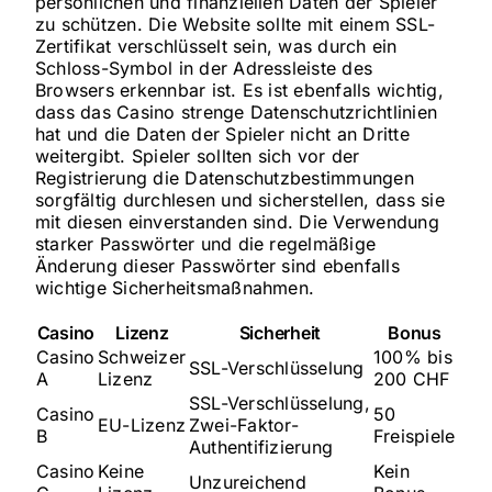
persönlichen und finanziellen Daten der Spieler
zu schützen. Die Website sollte mit einem SSL-
Zertifikat verschlüsselt sein, was durch ein
Schloss-Symbol in der Adressleiste des
Browsers erkennbar ist. Es ist ebenfalls wichtig,
dass das Casino strenge Datenschutzrichtlinien
hat und die Daten der Spieler nicht an Dritte
weitergibt. Spieler sollten sich vor der
Registrierung die Datenschutzbestimmungen
sorgfältig durchlesen und sicherstellen, dass sie
mit diesen einverstanden sind. Die Verwendung
starker Passwörter und die regelmäßige
Änderung dieser Passwörter sind ebenfalls
wichtige Sicherheitsmaßnahmen.
Casino
Lizenz
Sicherheit
Bonus
Casino
Schweizer
100% bis
SSL-Verschlüsselung
A
Lizenz
200 CHF
SSL-Verschlüsselung,
Casino
50
EU-Lizenz
Zwei-Faktor-
B
Freispiele
Authentifizierung
Casino
Keine
Kein
Unzureichend