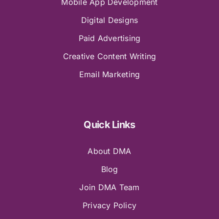
Mobile App Development
Digital Designs
Paid Advertising
Creative Content Writing
Email Marketing
Quick Links
About DMA
Blog
Join DMA Team
Privacy Policy