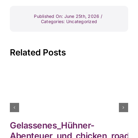
Published On: June 25th, 2026
/
Categories:
Uncategorized
Related Posts
Gelassenes_Hühner-
Abenteuer_und_chicken_road_ca