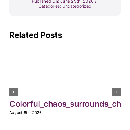
Published On: June 29th, 2026
/
Categories:
Uncategorized
Related Posts
Colorful_chaos_surrounds_chic
August 8th, 2026