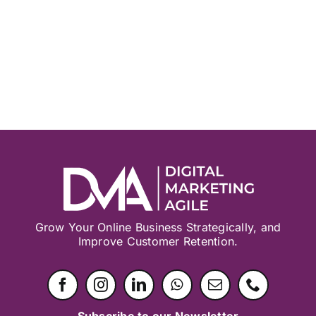
Grow Your Online Business Strategically, and
Improve Customer Retention.
Subscribe to our Newsletter