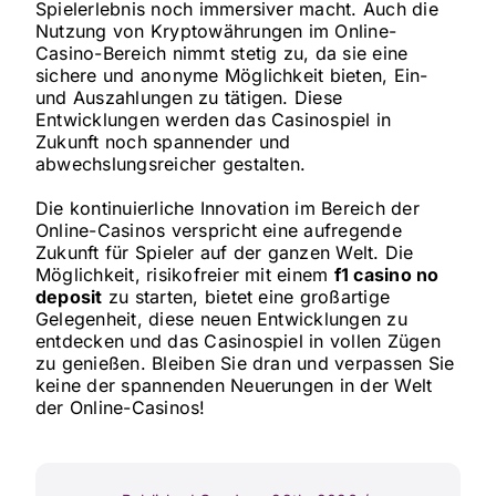
Spielerlebnis noch immersiver macht. Auch die
Nutzung von Kryptowährungen im Online-
Casino-Bereich nimmt stetig zu, da sie eine
sichere und anonyme Möglichkeit bieten, Ein-
und Auszahlungen zu tätigen. Diese
Entwicklungen werden das Casinospiel in
Zukunft noch spannender und
abwechslungsreicher gestalten.
Die kontinuierliche Innovation im Bereich der
Online-Casinos verspricht eine aufregende
Zukunft für Spieler auf der ganzen Welt. Die
Möglichkeit, risikofreier mit einem
f1 casino no
deposit
zu starten, bietet eine großartige
Gelegenheit, diese neuen Entwicklungen zu
entdecken und das Casinospiel in vollen Zügen
zu genießen. Bleiben Sie dran und verpassen Sie
keine der spannenden Neuerungen in der Welt
der Online-Casinos!