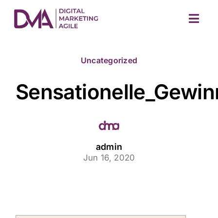
Skip
to
Togg
content
Navig
Uncategorized
Sensationelle_Gewin
M
admin
Jun 16, 2020