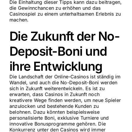
Die Einhaltung dieser Tipps kann dazu beitragen,
die Gewinnchancen zu erhöhen und das
Casinospiel zu einem unterhaltsamen Erlebnis zu
machen.
Die Zukunft der No-
Deposit-Boni und
ihre Entwicklung
Die Landschaft der Online-Casinos ist ständig im
Wandel, und auch die No-Deposit-Boni werden
sich in Zukunft weiterentwickeln. Es ist zu
erwarten, dass Casinos in Zukunft noch
kreativere Wege finden werden, um neue Spieler
anzulocken und bestehende Kunden zu
belohnen. Dazu könnten beispielsweise
personalisierte Boni, exklusive Turniere und
innovative Bonusprogramme gehören. Die
Konkurrenz unter den Casinos wird immer