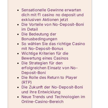
Sensationelle Gewinne erwarten
dich mit f1 casino no deposit und
exklusiven Aktionen jetzt
Die Vorteile von No-Deposit-Boni
im Detail
Die Bedeutung der
Bonusbedingungen
So wählen Sie das richtige Casino
mit No-Deposit-Bonus
Wichtige Kriterien für die
Bewertung eines Casinos
Die Strategien für den
erfolgreichen Einsatz von No-
Deposit-Boni
Die Rolle des Return to Player
(RTP)
Die Zukunft der No-Deposit-Boni
und ihre Entwicklung
Neue Trends und Technologien im
Online-Casino-Bereich