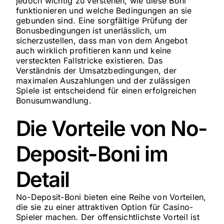
jedoch wichtig zu verstehen, wie diese Boni
funktionieren und welche Bedingungen an sie
gebunden sind. Eine sorgfältige Prüfung der
Bonusbedingungen ist unerlässlich, um
sicherzustellen, dass man von dem Angebot
auch wirklich profitieren kann und keine
versteckten Fallstricke existieren. Das
Verständnis der Umsatzbedingungen, der
maximalen Auszahlungen und der zulässigen
Spiele ist entscheidend für einen erfolgreichen
Bonusumwandlung.
Die Vorteile von No-
Deposit-Boni im
Detail
No-Deposit-Boni bieten eine Reihe von Vorteilen,
die sie zu einer attraktiven Option für Casino-
Spieler machen. Der offensichtlichste Vorteil ist