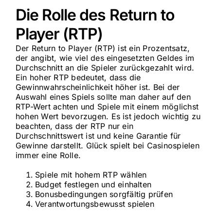
Die Rolle des Return to
Player (RTP)
Der Return to Player (RTP) ist ein Prozentsatz,
der angibt, wie viel des eingesetzten Geldes im
Durchschnitt an die Spieler zurückgezahlt wird.
Ein hoher RTP bedeutet, dass die
Gewinnwahrscheinlichkeit höher ist. Bei der
Auswahl eines Spiels sollte man daher auf den
RTP-Wert achten und Spiele mit einem möglichst
hohen Wert bevorzugen. Es ist jedoch wichtig zu
beachten, dass der RTP nur ein
Durchschnittswert ist und keine Garantie für
Gewinne darstellt. Glück spielt bei Casinospielen
immer eine Rolle.
Spiele mit hohem RTP wählen
Budget festlegen und einhalten
Bonusbedingungen sorgfältig prüfen
Verantwortungsbewusst spielen