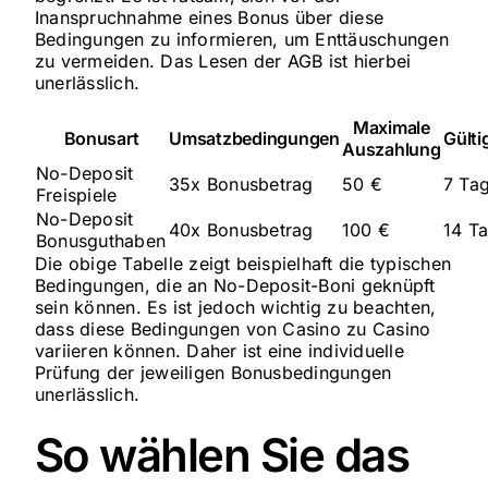
Inanspruchnahme eines Bonus über diese
Bedingungen zu informieren, um Enttäuschungen
zu vermeiden. Das Lesen der AGB ist hierbei
unerlässlich.
Maximale
Bonusart
Umsatzbedingungen
Gülti
Auszahlung
No-Deposit
35x Bonusbetrag
50 €
7 Ta
Freispiele
No-Deposit
40x Bonusbetrag
100 €
14 T
Bonusguthaben
Die obige Tabelle zeigt beispielhaft die typischen
Bedingungen, die an No-Deposit-Boni geknüpft
sein können. Es ist jedoch wichtig zu beachten,
dass diese Bedingungen von Casino zu Casino
variieren können. Daher ist eine individuelle
Prüfung der jeweiligen Bonusbedingungen
unerlässlich.
So wählen Sie das