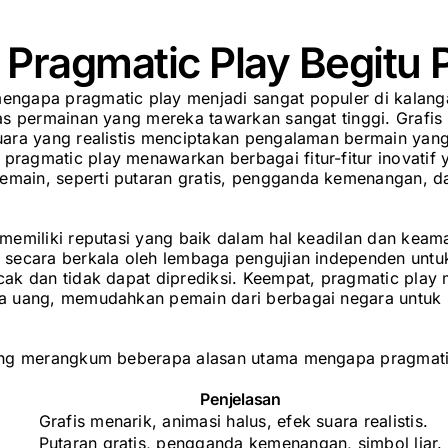
Pragmatic Play Begitu 
engapa pragmatic play menjadi sangat populer di kalang
tas permainan yang mereka tawarkan sangat tinggi. Grafis
uara yang realistis menciptakan pengalaman bermain yang
ragmatic play menawarkan berbagai fitur-fitur inovatif
main, seperti putaran gratis, pengganda kemenangan, da
 memiliki reputasi yang baik dalam hal keadilan dan ke
i secara berkala oleh lembaga pengujian independen unt
cak dan tidak dapat diprediksi. Keempat, pragmatic pla
ta uang, memudahkan pemain dari berbagai negara untuk
yang merangkum beberapa alasan utama mengapa pragmatic
Penjelasan
Grafis menarik, animasi halus, efek suara realistis.
Putaran gratis, pengganda kemenangan, simbol liar.