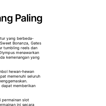
ang Paling
tur yang berbeda-
 Sweet Bonanza, Gates
r tumbling reels dan
f Olympus menawarkan
anda kemenangan yang
simbol hewan-hewan
dapat memenuhi seluruh
 menggemaskan.
ng dapat memberikan
 permainan slot
rmainan ini secara