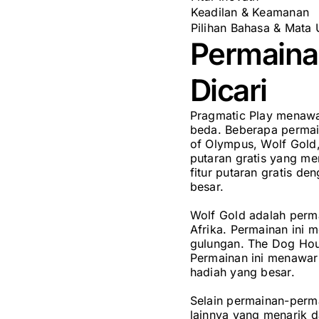
Keadilan & Keamanan
Pilihan Bahasa & Mata
Permainan
Dicari
Pragmatic Play menawa
beda. Beberapa permai
of Olympus, Wolf Gold,
putaran gratis yang 
fitur putaran gratis 
besar.
Wolf Gold adalah perm
Afrika. Permainan ini 
gulungan. The Dog Hou
Permainan ini menawark
hadiah yang besar.
Selain permainan-perm
lainnya yang menarik 