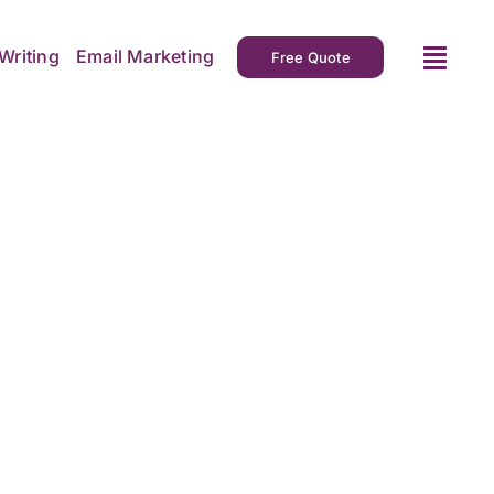
Writing
Email Marketing
Free Quote