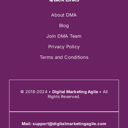
About DMA
Blog
Join DMA Team
Privacy Policy
Terms and Conditions
© 2018-2024 •
Digital Marketing Agile
• All
Rights Reserved.
Mail:
support@digitalmarketingagile.com