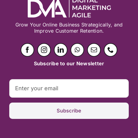
Grow Your Online Business Strategically, and
Improve Customer Retention.
Subscribe to our Newsletter
Subscribe