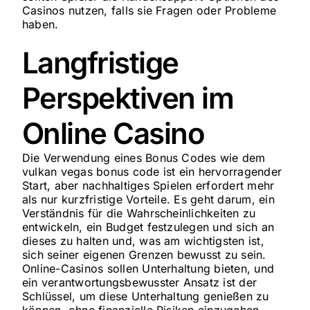
Casinos nutzen, falls sie Fragen oder Probleme
haben.
Langfristige
Perspektiven im
Online Casino
Die Verwendung eines Bonus Codes wie dem
vulkan vegas bonus code
ist ein hervorragender
Start, aber nachhaltiges Spielen erfordert mehr
als nur kurzfristige Vorteile. Es geht darum, ein
Verständnis für die Wahrscheinlichkeiten zu
entwickeln, ein Budget festzulegen und sich an
dieses zu halten und, was am wichtigsten ist,
sich seiner eigenen Grenzen bewusst zu sein.
Online-Casinos sollen Unterhaltung bieten, und
ein verantwortungsbewusster Ansatz ist der
Schlüssel, um diese Unterhaltung genießen zu