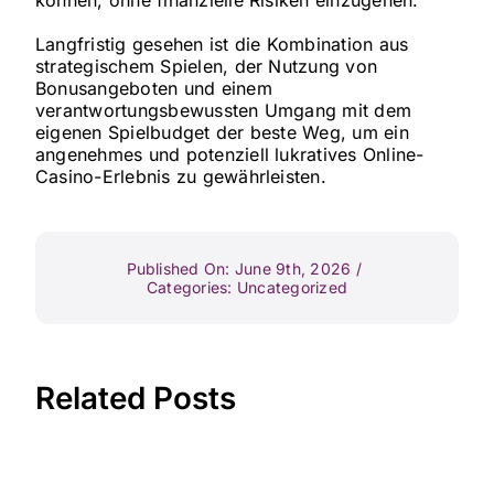
können, ohne finanzielle Risiken einzugehen.
Langfristig gesehen ist die Kombination aus
strategischem Spielen, der Nutzung von
Bonusangeboten und einem
verantwortungsbewussten Umgang mit dem
eigenen Spielbudget der beste Weg, um ein
angenehmes und potenziell lukratives Online-
Casino-Erlebnis zu gewährleisten.
Published On: June 9th, 2026
/
Categories:
Uncategorized
Related Posts