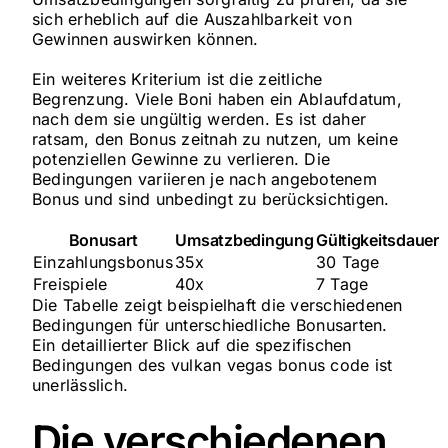
sich erheblich auf die Auszahlbarkeit von
Gewinnen auswirken können.
Ein weiteres Kriterium ist die zeitliche
Begrenzung. Viele Boni haben ein Ablaufdatum,
nach dem sie ungültig werden. Es ist daher
ratsam, den Bonus zeitnah zu nutzen, um keine
potenziellen Gewinne zu verlieren. Die
Bedingungen variieren je nach angebotenem
Bonus und sind unbedingt zu berücksichtigen.
Bonusart
Umsatzbedingung
Gültigkeitsdauer
Einzahlungsbonus
35x
30 Tage
Freispiele
40x
7 Tage
Die Tabelle zeigt beispielhaft die verschiedenen
Bedingungen für unterschiedliche Bonusarten.
Ein detaillierter Blick auf die spezifischen
Bedingungen des
vulkan vegas bonus code
ist
unerlässlich.
Die verschiedenen