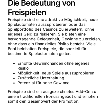
Die Bedeutung von
Freispielen
Freispiele sind eine attraktive Möglichkeit, neue
Spielautomaten auszuprobieren oder das
Spielportfolio des Casinos zu erweitern, ohne
eigenes Geld zu riskieren. Sie bieten eine
hervorragende Gelegenheit, Gewinne zu erzielen,
ohne dass ein finanzielles Risiko besteht. Viele
Boni beinhalten Freispiele, die speziell für
bestimmte Spielautomaten gelten.
Erhöhte Gewinnchancen ohne eigenes
Risiko
Möglichkeit, neue Spiele auszuprobieren
Zusätzliche Unterhaltung
Potenzial für hohe Gewinne
Freispiele sind ein ausgezeichnetes Add-On zu
einem traditionellen Bonusangebot und erhöhen
somit den Gesamtwert der Promotion.