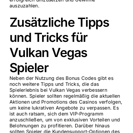
auszuzahlen.
Zusätzliche Tipps
und Tricks für
Vulkan Vegas
Spieler
Neben der Nutzung des Bonus Codes gibt es
noch weitere Tipps und Tricks, die das
Spielerlebnis bei Vulkan Vegas verbessern
können. Spieler sollten regelmäßig die aktuellen
Aktionen und Promotions des Casinos verfolgen,
um keine lukrativen Angebote zu verpassen. Es
ist auch ratsam, sich dem VIP-Programm
anzuschließen, um von exklusiven Vorteilen und
Belohnungen zu profitieren. Darüber hinaus
sollten Spieler die Kundensupport-Optionen des