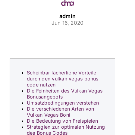
admin
Jun 16, 2020
Scheinbar lächerliche Vorteile
durch den vulkan vegas bonus
code nutzen
Die Feinheiten des Vulkan Vegas
Bonusangebots
Umsatzbedingungen verstehen
Die verschiedenen Arten von
Vulkan Vegas Boni
Die Bedeutung von Freispielen
Strategien zur optimalen Nutzung
des Bonus Codes