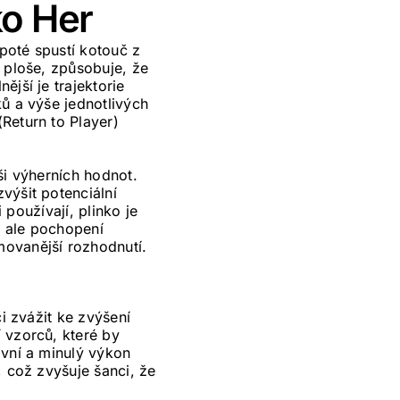
ko Her
poté spustí kotouč z
é ploše, způsobuje, že
ější je trajektorie
ků a výše jednotlivých
Return to Player)
ši výherních hodnot.
výšit potenciální
i používají, plinko je
, ale pochopení
movanější rozhodnutí.
či zvážit ke zvýšení
í vzorců, které by
ivní a minulý výkon
, což zvyšuje šanci, že