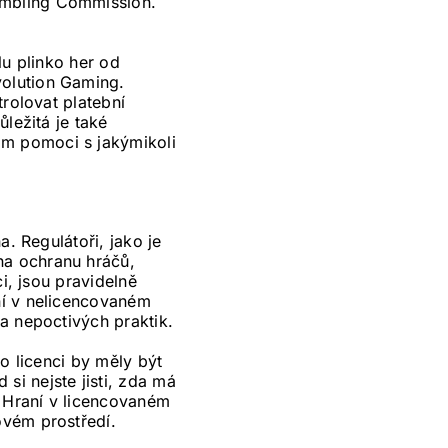
ambling Commission.
lu plinko her od
volution Gaming.
trolovat platební
ůležitá je také
ám pomoci s jakýmikoli
a. Regulátoři, jako je
na ochranu hráčů,
ci, jsou pravidelně
ní v nelicencovaném
a nepoctivých praktik.
 o licenci by měly být
si nejste jisti, zda má
. Hraní v licencovaném
ovém prostředí.