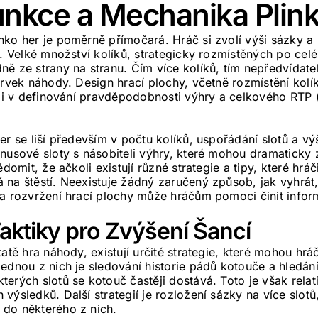
unkce a Mechanika Plin
nko her je poměrně přímočará. Hráč si zvolí výši sázky a 
y. Velké množství kolíků, strategicky rozmístěných po cel
ě ze strany na stranu. Čím více kolíků, tím nepředvídateln
prvek náhody. Design hrací plochy, včetně rozmístění kolí
oli v definování pravděpodobnosti výhry a celkového RTP (
er se liší především v počtu kolíků, uspořádání slotů a vý
nusové sloty s násobiteli výhry, které mohou dramaticky z
ědomit, že ačkoli existují různé strategie a tipy, které hráč
 na štěstí. Neexistuje žádný zaručený způsob, jak vyhrát
 a rozvržení hrací plochy může hráčům pomoci činit infor
Taktiky pro Zvýšení Šancí
tatě hra náhody, existují určité strategie, které mohou hrá
ednou z nich je sledování historie pádů kotouče a hledán
erých slotů se kotouč častěji dostává. Toto je však relat
výsledků. Další strategií je rozložení sázky na více slotů
do některého z nich.