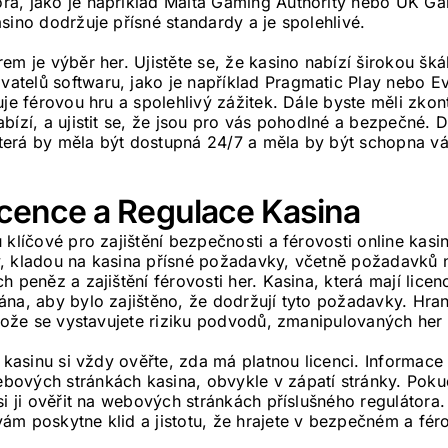
ra, jako je například Malta Gaming Authority nebo UK G
sino dodržuje přísné standardy a je spolehlivé.
em je výběr her. Ujistěte se, že kasino nabízí širokou šká
telů softwaru, jako je například Pragmatic Play nebo E
uje férovou hru a spolehlivý zážitek. Dále byste měli zkon
bízí, a ujistit se, že jsou pro vás pohodlné a bezpečné. D
terá by měla být dostupná 24/7 a měla by být schopna v
icence a Regulace Kasina
 klíčové pro zajištění bezpečnosti a férovosti online kasin
, kladou na kasina přísné požadavky, včetně požadavků 
h peněz a zajištění férovosti her. Kasina, která mají licen
ána, aby bylo zajištěno, že dodržují tyto požadavky. Hra
otože se vystavujete riziku podvodů, zmanipulovaných her 
e kasinu si vždy ověřte, zda má platnou licenci. Informace
ových stránkách kasina, obvykle v zápatí stránky. Pokud 
si ji ověřit na webových stránkách příslušného regulátora
ám poskytne klid a jistotu, že hrajete v bezpečném a fér