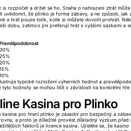
it si rozpočet a držet se ho. Snaha o nahrazení ztrát může
li uvědomit, že plinko je forma zábavy, a ne způsob, jak 
ě a hrát pouze tolik, kolik si můžete dovolit prohrát. Někte
ší dobu, zatímco jiní preferují hrát s vyššími sázkami a 
Pravděpodobnost
30%
25%
20%
15%
10%
lustruje typické rozložení výherních hodnot a pravděpodob
e tyto hodnoty se mohou lišit v závislosti na konkrétní hře
ine Kasina pro Plinko
 kasina pro hraní plinko je zásadní pro bezpečný a zábav
 rovna, a proto je důležité provést důkladný výzkum před 
žitějších faktorů je licence kasina. Ujistěte se, že kasino