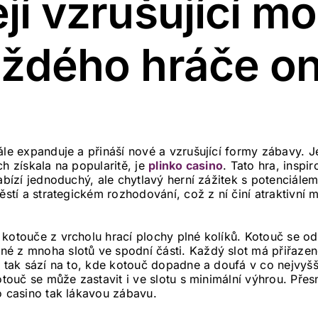
jí vzrušující m
aždého hráče on
tále expanduje a přináší nové a vzrušující formy zábavy. 
ch získala na popularitě, je
plinko casino
. Tato hra, inspi
nabízí jednoduchý, ale chytlavý herní zážitek s potenciále
těstí a strategickém rozhodování, což z ní činí atraktivn
 kotouče z vrcholu hrací plochy plné kolíků. Kotouč se od
é z mnoha slotů ve spodní části. Každý slot má přiřazen
č tak sází na to, kde kotouč dopadne a doufá v co nejvyšš
kotouč se může zastavit i ve slotu s minimální výhrou. Pře
ko casino tak lákavou zábavu.