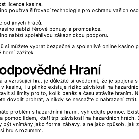
ost licence kasina.
sino používá šifrovací technologie pro ochranu vašich oso
e od jiných hráčů.
 kasino nabízí férové bonusy a promoakce.
asino nabízí spolehlivou zákaznickou podporu.
 si můžete vybrat bezpečné a spolehlivé online kasino pro
 herní zážitek.
 Zodpovědné Hraní
á a vzrušující hra, je důležité si uvědomit, že je spojena s
v kasinu, i u plinko existuje riziko závislosti na hazardní
vit si limity pro to, kolik peněz a času strávíte hraním. 
te dovolit prohrát, a nikdy se nesnažte o nahrazení ztrát.
áte problém s hazardními hrami, vyhledejte pomoc. Exis
a pomoc lidem, kteří trpí závislostí na hazardních hrách. 
y být vnímány jako forma zábavy, a ne jako způsob, jak z
si hru s rozumem.