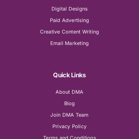
Digital Designs
Paid Advertising
Creative Content Writing
Email Marketing
Quick Links
About DMA
Blog
Join DMA Team
Privacy Policy
Terms and Conditions