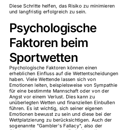
Diese Schritte helfen, das Risiko zu minimieren
und langfristig erfolgreich zu sein.
Psychologische
Faktoren beim
Sportwetten
Psychologische Faktoren können einen
erheblichen Einfluss auf die Wettentscheidungen
haben. Viele Wettende lassen sich von
Emotionen leiten, beispielsweise von Sympathie
für eine bestimmte Mannschaft oder von der
Angst vor einem Verlust. Dies kann zu
unüberlegten Wetten und finanziellen Einbußen
führen. Es ist wichtig, sich seiner eigenen
Emotionen bewusst zu sein und diese bei der
Wettplatzierung zu berücksichtigen. Auch der
sogenannte "Gambler's Fallacy", also der