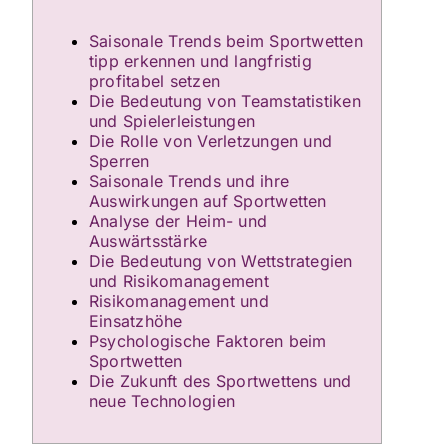
Saisonale Trends beim Sportwetten
tipp erkennen und langfristig
profitabel setzen
Die Bedeutung von Teamstatistiken
und Spielerleistungen
Die Rolle von Verletzungen und
Sperren
Saisonale Trends und ihre
Auswirkungen auf Sportwetten
Analyse der Heim- und
Auswärtsstärke
Die Bedeutung von Wettstrategien
und Risikomanagement
Risikomanagement und
Einsatzhöhe
Psychologische Faktoren beim
Sportwetten
Die Zukunft des Sportwettens und
neue Technologien