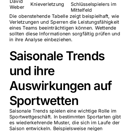
David
Knieverletzung
Schlüsselspielers im
Weber
Mittelfeld
Die obenstehende Tabelle zeigt beispielhaft, wie
Verletzungen und Sperren die Leistungsfähigkeit
eines Teams beeinträchtigen können. Wettende
sollten diese Informationen sorgfältig prüfen und
in ihre Analyse einbeziehen.
Saisonale Trends
und ihre
Auswirkungen auf
Sportwetten
Saisonale Trends spielen eine wichtige Rolle im
Sportwettgeschäft. In bestimmten Sportarten gibt
es wiederkehrende Muster, die sich im Laufe der
Saison entwickeln. Beispielsweise neigen