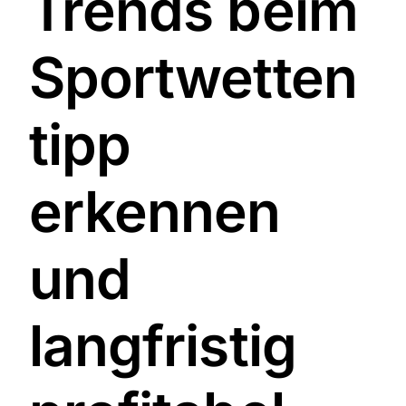
Trends beim
Sportwetten
tipp
erkennen
und
langfristig