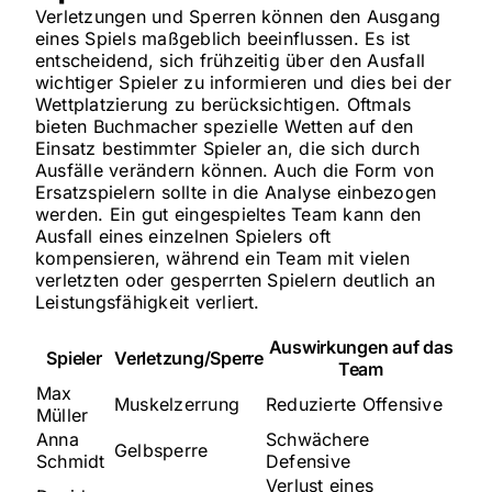
Verletzungen und Sperren können den Ausgang
eines Spiels maßgeblich beeinflussen. Es ist
entscheidend, sich frühzeitig über den Ausfall
wichtiger Spieler zu informieren und dies bei der
Wettplatzierung zu berücksichtigen. Oftmals
bieten Buchmacher spezielle Wetten auf den
Einsatz bestimmter Spieler an, die sich durch
Ausfälle verändern können. Auch die Form von
Ersatzspielern sollte in die Analyse einbezogen
werden. Ein gut eingespieltes Team kann den
Ausfall eines einzelnen Spielers oft
kompensieren, während ein Team mit vielen
verletzten oder gesperrten Spielern deutlich an
Leistungsfähigkeit verliert.
Auswirkungen auf das
Spieler
Verletzung/Sperre
Team
Max
Muskelzerrung
Reduzierte Offensive
Müller
Anna
Schwächere
Gelbsperre
Schmidt
Defensive
Verlust eines