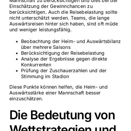
Mannschaft zu berücksichtigen und dies bei der
Einschätzung der Gewinnchancen zu
berücksichtigen. Auch die Reisebelastung sollte
nicht unterschätzt werden. Teams, die lange
Auswärtsreisen hinter sich haben, sind oft müde
und weniger leistungsfähig.
Beobachtung der Heim- und Auswärtsbilanz
über mehrere Saisons
Berücksichtigung der Reisebelastung
Analyse der Ergebnisse gegen direkte
Konkurrenten
Prüfung der Zuschauerzahlen und der
Stimmung im Stadion
Diese Punkte können helfen, die Heim- und
Auswärtsstärke einer Mannschaft besser
einzuschätzen.
Die Bedeutung von
Wettstrategien und