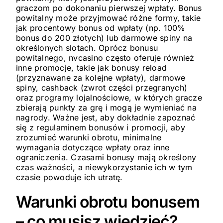
graczom po dokonaniu pierwszej wpłaty. Bonus
powitalny może przyjmować różne formy, takie
jak procentowy bonus od wpłaty (np. 100%
bonus do 200 złotych) lub darmowe spiny na
określonych slotach. Oprócz bonusu
powitalnego, nvcasino często oferuje również
inne promocje, takie jak bonusy reload
(przyznawane za kolejne wpłaty), darmowe
spiny, cashback (zwrot części przegranych)
oraz programy lojalnościowe, w których gracze
zbierają punkty za grę i mogą je wymieniać na
nagrody. Ważne jest, aby dokładnie zapoznać
się z regulaminem bonusów i promocji, aby
zrozumieć warunki obrotu, minimalne
wymagania dotyczące wpłaty oraz inne
ograniczenia. Czasami bonusy mają określony
czas ważności, a niewykorzystanie ich w tym
czasie powoduje ich utratę.
Warunki obrotu bonusem
– co musisz wiedzieć?