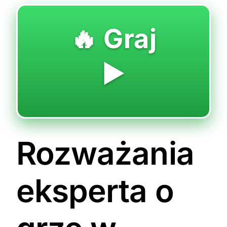
🔥 Graj
▶️
Rozważania
eksperta o