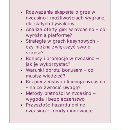
Rozważania eksperta o grze w
nvcasino i możliwościach wygranej
dla stałych bywalców
Analiza oferty gier w nvcasino – co
wyróżnia platformę?
Strategie w grach kasynowych –
czy można zwiększyć swoje
szanse?
Bonusy i promocje w nvcasino –
jak je wykorzystać?
Warunki obrotu bonusem – co
musisz wiedzieć?
Bezpieczeństwo i licencja nvcasino
– na co zwrócić uwagę?
Metody płatności w nvcasino –
wygoda i bezpieczeństwo
Przyszłość hazardu online i
nvcasino – trendy i innowacje