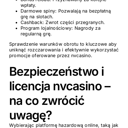
wpłaty.
Darmowe spiny: Pozwalają na bezpłatną
grę na slotach.
Cashback: Zwrot części przegranych.
Program lojalnościowy: Nagrody za
regularną grę.
Sprawdzenie warunków obrotu to kluczowe aby
uniknąć rozczarowania i efektywnie wykorzystać
promocje oferowane przez nvcasino.
Bezpieczeństwo i
licencja nvcasino –
na co zwrócić
uwagę?
Wybierając platformę hazardową online, taką jak