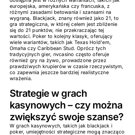
dostępna jest w różnych wariantach, takich jak
europejska, amerykańska czy francuska, z
różnymi zasadami betowania i szansami na
wygraną. Blackjack, znany również jako 21, to
gra strategiczna, w której celem jest zbliżenie
się do 21 punktów, nie przekraczając tej
wartości. Poker to kolejny klasyk, oferujący
wiele wariantów, takich jak Texas Hold'em,
Omaha czy Caribbean Stud. Oprócz tych
tradycyjnych gier, nvcasino często oferuje
również gry na żywo, prowadzone przez
prawdziwych krupierów w czasie rzeczywistym,
co zapewnia jeszcze bardziej realistyczne
wrażenia.
Strategie w grach
kasynowych – czy można
zwiększyć swoje szanse?
W grach kasynowych, takich jak blackjack i
poker, umiejętności strategiczne mogą znacząco