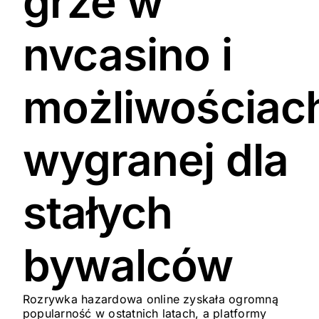
grze w
nvcasino i
możliwościac
wygranej dla
stałych
bywalców
Rozrywka hazardowa online zyskała ogromną
popularność w ostatnich latach, a platformy