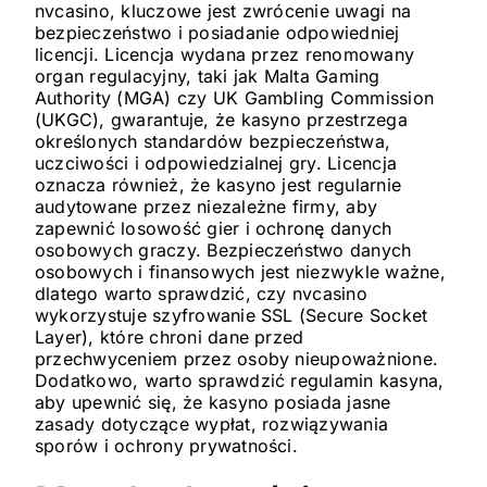
nvcasino, kluczowe jest zwrócenie uwagi na
bezpieczeństwo i posiadanie odpowiedniej
licencji. Licencja wydana przez renomowany
organ regulacyjny, taki jak Malta Gaming
Authority (MGA) czy UK Gambling Commission
(UKGC), gwarantuje, że kasyno przestrzega
określonych standardów bezpieczeństwa,
uczciwości i odpowiedzialnej gry. Licencja
oznacza również, że kasyno jest regularnie
audytowane przez niezależne firmy, aby
zapewnić losowość gier i ochronę danych
osobowych graczy. Bezpieczeństwo danych
osobowych i finansowych jest niezwykle ważne,
dlatego warto sprawdzić, czy nvcasino
wykorzystuje szyfrowanie SSL (Secure Socket
Layer), które chroni dane przed
przechwyceniem przez osoby nieupoważnione.
Dodatkowo, warto sprawdzić regulamin kasyna,
aby upewnić się, że kasyno posiada jasne
zasady dotyczące wypłat, rozwiązywania
sporów i ochrony prywatności.