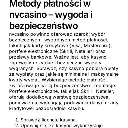
Metody płatności w
nvcasino – wygoda i
bezpieczeństwo
nvcasino powinno oferować szeroki wybór
bezpiecznych i wygodnych metod płatności,
takich jak karty kredytowe (Visa, Mastercard),
portfele elektroniczne (Skrill, Neteller) oraz
przelewy bankowe. Ważne jest, aby kasyno
zapewniało szybkie i bezpieczne wypłaty
wygranych. Sprawdź, czy kasyno pobiera opłaty
za wypłaty oraz jakie są minimalne i maksymalne
kwoty wypłat. Wybierając metodę płatności,
zwróć uwagę na jej bezpieczeństwo i reputację.
Portfele elektroniczne, takie jak Skrill i Neteller,
oferują dodatkową warstwę bezpieczeństwa,
ponieważ nie wymagają podawania danych karty
kredytowej bezpośrednio kasynu.
Sprawdź licencję kasyna.
Upewnij się, że kasyno wykorzystuje