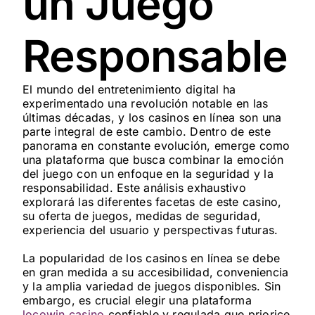
un Juego
Responsable
El mundo del entretenimiento digital ha
experimentado una revolución notable en las
últimas décadas, y los casinos en línea son una
parte integral de este cambio. Dentro de este
panorama en constante evolución, emerge
como
una plataforma que busca combinar la emoción
del juego con un enfoque en la seguridad y la
responsabilidad. Este análisis exhaustivo
explorará las diferentes facetas de este casino,
su oferta de juegos, medidas de seguridad,
experiencia del usuario y perspectivas futuras.
La popularidad de los casinos en línea se debe
en gran medida a su accesibilidad, conveniencia
y la amplia variedad de juegos disponibles. Sin
embargo, es crucial elegir una plataforma
locowin casino
confiable y regulada que priorice