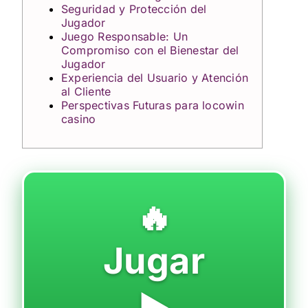
Seguridad y Protección del
Jugador
Juego Responsable: Un
Compromiso con el Bienestar del
Jugador
Experiencia del Usuario y Atención
al Cliente
Perspectivas Futuras para locowin
casino
🔥
Jugar