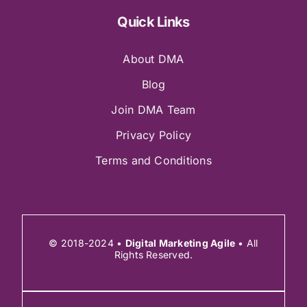
Quick Links
About DMA
Blog
Join DMA Team
Privacy Policy
Terms and Conditions
© 2018-2024 •
Digital Marketing Agile
• All
Rights Reserved.