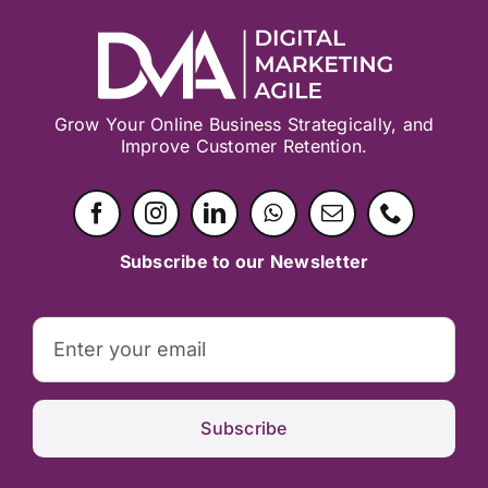
Grow Your Online Business Strategically, and
Improve Customer Retention.
Subscribe to our Newsletter
Subscribe