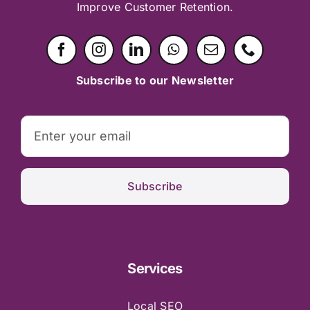
Improve Customer Retention.
Subscribe to our Newsletter
Subscribe
Services
Local SEO