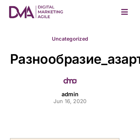
Skip
to
Togg
content
Navig
Uncategorized
Разнообразие_азар
M
admin
Jun 16, 2020