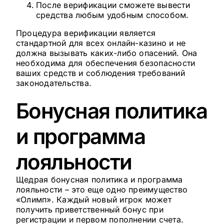
После верификации сможете вывести
средства любым удобным способом.
Процедура верификации является
стандартной для всех онлайн-казино и не
должна вызывать каких-либо опасений. Она
необходима для обеспечения безопасности
ваших средств и соблюдения требований
законодательства.
Бонусная политика
и программа
лояльности
Щедрая бонусная политика и программа
лояльности – это еще одно преимущество
«Олимп». Каждый новый игрок может
получить приветственный бонус при
регистрации и первом пополнении счета.