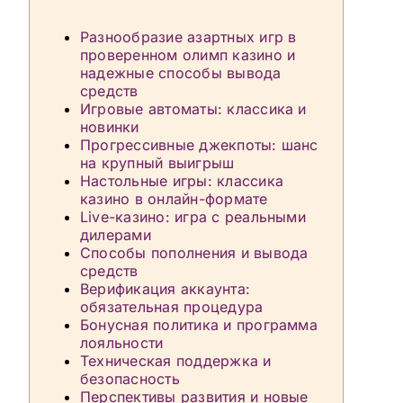
Разнообразие азартных игр в
проверенном олимп казино и
надежные способы вывода
средств
Игровые автоматы: классика и
новинки
Прогрессивные джекпоты: шанс
на крупный выигрыш
Настольные игры: классика
казино в онлайн-формате
Live-казино: игра с реальными
дилерами
Способы пополнения и вывода
средств
Верификация аккаунта:
обязательная процедура
Бонусная политика и программа
лояльности
Техническая поддержка и
безопасность
Перспективы развития и новые