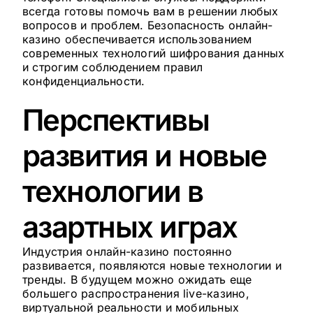
всегда готовы помочь вам в решении любых
вопросов и проблем. Безопасность онлайн-
казино обеспечивается использованием
современных технологий шифрования данных
и строгим соблюдением правил
конфиденциальности.
Перспективы
развития и новые
технологии в
азартных играх
Индустрия онлайн-казино постоянно
развивается, появляются новые технологии и
тренды. В будущем можно ожидать еще
большего распространения live-казино,
виртуальной реальности и мобильных