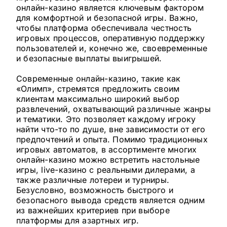
онлайн-казино является ключевым фактором
для комфортной и безопасной игры. Важно,
чтобы платформа обеспечивала честность
игровых процессов, оперативную поддержку
пользователей и, конечно же, своевременные
и безопасные выплаты выигрышей.
Современные онлайн-казино, такие как
«Олимп», стремятся предложить своим
клиентам максимально широкий выбор
развлечений, охватывающий различные жанры
и тематики. Это позволяет каждому игроку
найти что-то по душе, вне зависимости от его
предпочтений и опыта. Помимо традиционных
игровых автоматов, в ассортименте многих
онлайн-казино можно встретить настольные
игры, live-казино с реальными дилерами, а
также различные лотереи и турниры.
Безусловно, возможность быстрого и
безопасного вывода средств является одним
из важнейших критериев при выборе
платформы для азартных игр.