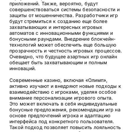
приложений. Также, вероятно, будут
совершенствоваться системы безопасности и
защиты от мошенничества. Разработчики игр
будут стремиться к созданию еще более
захватывающих и интересных игровых
автоматов с инновационными функциями и
бонусными раундами. Внедрение блокчейн-
технологий может обеспечить еще большую
прозрачность и честность игровых процессов.
Очевидно, что будущее азартных игр онлайн
обещает быть захватывающим и полным
инноваций.
Современные казино, включая «Олимп»,
активно изучают и внедряют новые подходы к
взаимодействию с игроками, уделяя особое
внимание персонализации игрового опыта.
Это может включать в себя индивидуальные
бонусные предложения, рекомендации игр на
основе предпочтений игрока и адаптацию
интерфейса под конкретного пользователя.
Такой подход позволяет повысить лояльность