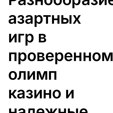
азартных
игр в
проверенно
олимп
казино и
надежные