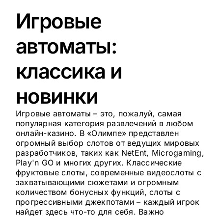
Игровые
автоматы:
классика и
новинки
Игровые автоматы – это, пожалуй, самая
популярная категория развлечений в любом
онлайн-казино. В «Олимпе» представлен
огромный выбор слотов от ведущих мировых
разработчиков, таких как NetEnt, Microgaming,
Play'n GO и многих других. Классические
фруктовые слоты, современные видеослоты с
захватывающими сюжетами и огромным
количеством бонусных функций, слоты с
прогрессивными джекпотами – каждый игрок
найдет здесь что-то для себя. Важно