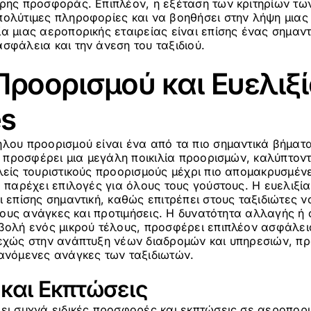
ερης προσφοράς. Επιπλέον, η εξέταση των κριτηρίων τω
πολύτιμες πληροφορίες και να βοηθήσει στην λήψη μιας
α μιας αεροπορικής εταιρείας είναι επίσης ένας σημαν
σφάλεια και την άνεση του ταξιδιού.
Προορισμού και Ευελιξί
es
ηλου προορισμού είναι ένα από τα πιο σημαντικά βήματ
προσφέρει μια μεγάλη ποικιλία προορισμών, καλύπτοντ
λείς τουριστικούς προορισμούς μέχρι πιο απομακρυσμένε
α παρέχει επιλογές για όλους τους γούστους. Η ευελιξία
ι επίσης σημαντική, καθώς επιτρέπει στους ταξιδιώτες
ς τους ανάγκες και προτιμήσεις. Η δυνατότητα αλλαγής ή
βολή ενός μικρού τέλους, προσφέρει επιπλέον ασφάλεια
νεχώς στην ανάπτυξη νέων διαδρομών και υπηρεσιών, πρ
ξανόμενες ανάγκες των ταξιδιωτών.
και Εκπτώσεις
ι συχνά ειδικές προσφορές και εκπτώσεις σε αεροπορικά