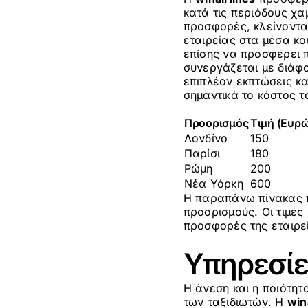
κατά τις περιόδους χα
προσφορές, κλείνοντα
εταιρείας στα μέσα κο
επίσης να προσφέρει 
συνεργάζεται με διάφ
επιπλέον εκπτώσεις κ
σημαντικά το κόστος το
Προορισμός
Τιμή (Ευρώ
Λονδίνο
150
Παρίσι
180
Ρώμη
200
Νέα Υόρκη
600
Η παραπάνω πίνακας πα
προορισμούς. Οι τιμές
προσφορές της εταιρε
Υπηρεσίε
Η άνεση και η ποιότητ
των ταξιδιωτών. Η
win