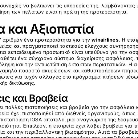
 συνεχώς να βελτιώνει τις υπηρεσίες της, λαμβάνοντας
ίηση των πελατών είναι η πρώτη της προτεραιότητα.
 και Αξιοπιστία
’ αριθμόν ένα προτεραιότητα για την
winairlines
. Η ετα
είας και πραγματοποιεί τακτικούς ελέγχους συντήρησ
ρτια εκπαιδευμένο προσωπικό είναι υπεύθυνο για την ασ
ιαθέτει ένα σύγχρονο σύστημα διαχείρισης ασφάλειας, 
ρόληψη και την αντιμετώπιση έκτακτων περιστατικών. Η αξ
 χαμηλό ποσοστό ακυρώσεων και καθυστερήσεων πτήσεω
διώτες για τυχόν αλλαγές στο πρόγραμμα πτήσεων μέσω 
κής δικτύωσης.
ις και Βραβεία
ι πολλές πιστοποιήσεις και βραβεία για την ασφάλεια κ
ρεία έχει πιστοποιηθεί από διεθνείς οργανισμούς, όπως 
Η πιστοποίηση IOSA αποτελεί μια αναγνώριση της δέσμευσ
ποιότητα. Επιπλέον, η εταιρεία έχει λάβει βραβεία για 
ία και την περιβαλλοντική βιωσιμότητα. Αυτά τα βραβεί