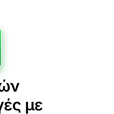
τών
γές με