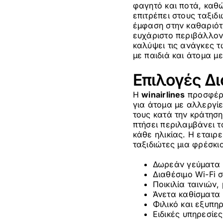
φαγητό και ποτά, καθώ
επιτρέπει στους ταξιδ
έμφαση στην καθαριότ
ευχάριστο περιβάλλον 
καλύψει τις ανάγκες τ
με παιδιά και άτομα με
Επιλογές Δ
Η
winairlines
προσφέρε
για άτομα με αλλεργίε
τους κατά την κράτηση
πτήσει περιλαμβάνει τα
κάθε ηλικίας. Η εται
ταξιδιώτες μια φρέσκι
Δωρεάν γεύματα κ
Διαθέσιμο Wi-Fi 
Ποικιλία ταινιών,
Άνετα καθίσματα 
Φιλικό και εξυπη
Ειδικές υπηρεσίες