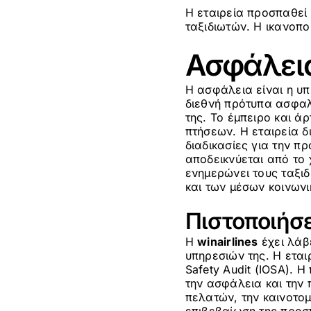
Η εταιρεία προσπαθεί
ταξιδιωτών. Η ικανοπο
Ασφάλεια
Η ασφάλεια είναι η υπ
διεθνή πρότυπα ασφαλ
της. Το έμπειρο και ά
πτήσεων. Η εταιρεία δ
διαδικασίες για την π
αποδεικνύεται από το
ενημερώνει τους ταξι
και των μέσων κοινωνι
Πιστοποιήσε
Η
winairlines
έχει λάβε
υπηρεσιών της. Η εται
Safety Audit (IOSA). 
την ασφάλεια και την 
πελατών, την καινοτομ