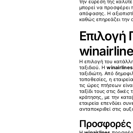
την εύρεση της καλύτ
μπορεί να προσφέρει 
απόφασης. Η αξιοπιστί
καθώς επηρεάζει την α
Επιλογή 
winairlin
Η επιλογή του κατάλλ
ταξιδιού. Η
winairlines
ταξιδιώτη. Από δημοφι
τοποθεσίες, η εταιρεί
τις ώρες πτήσεων είνα
ταξίδι τους στις δικέ
κράτησης, με την κατα
εταιρεία επενδύει συ
ανταποκριθεί στις αυ
Προσφορές 
Η
winairlines
προσφέρε