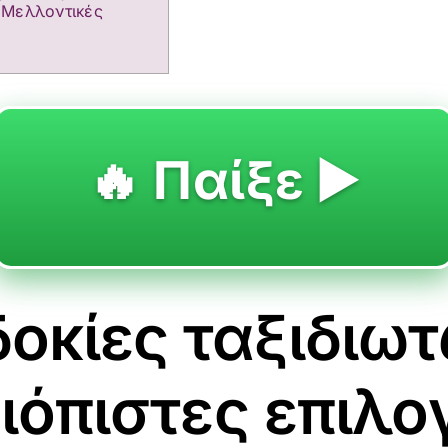
 Μελλοντικές
🔥 Παίξε ▶️
οκίες ταξιδιω
ξιόπιστες επιλο