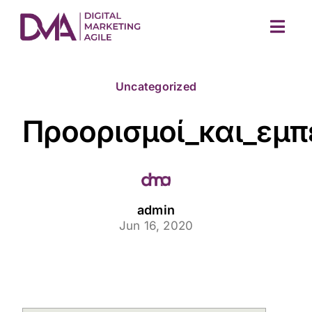
Skip
to
Togg
content
Navig
Uncategorized
Προορισμοί_και_εμπ
M
admin
Jun 16, 2020