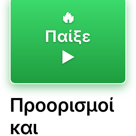
🔥
Παίξε
▶️
Προορισμοί
και