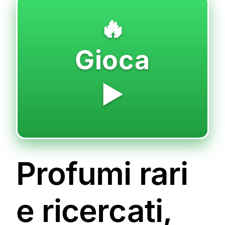
🔥
Gioca
▶️
Profumi rari
e ricercati,