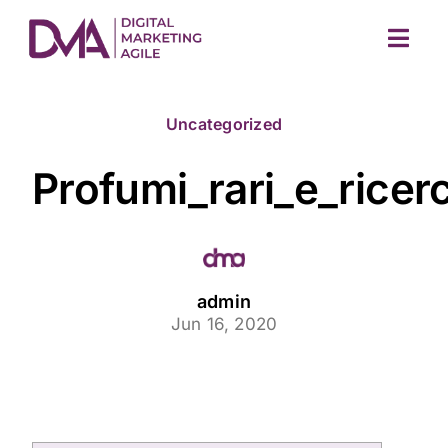
Skip
to
Togg
content
Navig
Uncategorized
Profumi_rari_e_rice
M
admin
Jun 16, 2020