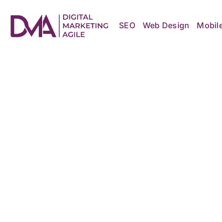
Skip
to
content
SEO
Web Design
Mobil