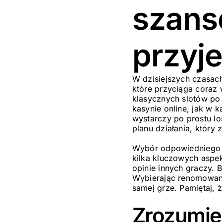
szans
przyj
W dzisiejszych czasach
które przyciąga coraz 
klasycznych slotów po
kasynie online, jak w k
wystarczy po prostu lo
planu działania, który
Wybór odpowiedniego k
kilka kluczowych aspekt
opinie innych graczy.
Wybierając renomowane
samej grze. Pamiętaj, 
Zrozumien