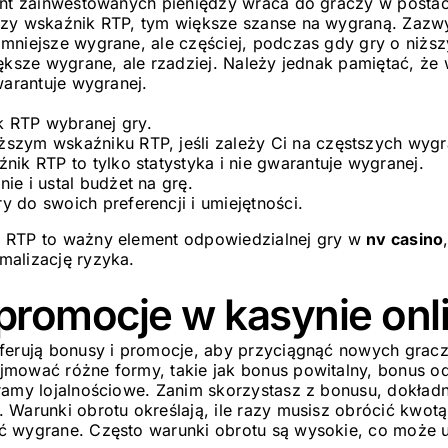
cent zainwestowanych pieniędzy wraca do graczy w posta
szy wskaźnik RTP, tym większe szanse na wygraną. Zaz
 mniejsze wygrane, ale częściej, podczas gdy gry o niż
iększe wygrane, ale rzadziej. Należy jednak pamiętać, że
warantuje wygranej.
 RTP wybranej gry.
szym wskaźniku RTP, jeśli zależy Ci na częstszych wyg
nik RTP to tylko statystyka i nie gwarantuje wygranej.
ie i ustal budżet na grę.
y do swoich preferencji i umiejętności.
 RTP to ważny element odpowiedzialnej gry w
nv casino
malizację ryzyka.
promocje w kasynie onl
ferują bonusy i promocje, aby przyciągnąć nowych graczy
jmować różne formy, takie jak bonus powitalny, bonus 
ramy lojalnościowe. Zanim skorzystasz z bonusu, dokładn
 Warunki obrotu określają, ile razy musisz obrócić kwot
ć wygrane. Często warunki obrotu są wysokie, co może u