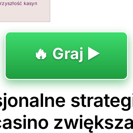
przyszłość kasyn
🔥 Graj ▶️
jonalne strateg
casino zwiększa