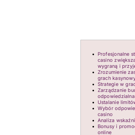
Profesjonalne s
casino zwiększa
wygraną i przy
Zrozumienie zas
grach kasynow
Strategie w gra
Zarządzanie bu
odpowiedzialna
Ustalanie limitó
Wybór odpowied
casino
Analiza wskaźn
Bonusy i promo
online