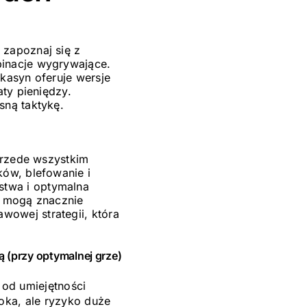
 zapoznaj się z
binacje wygrywające.
kasyn oferuje wersje
aty pieniędzy.
sną taktykę.
 przede wszystkim
ków, blefowanie i
stwa i optymalna
re mogą znacznie
owej strategii, która
 (przy optymalnej grze)
 od umiejętności
oka, ale ryzyko duże