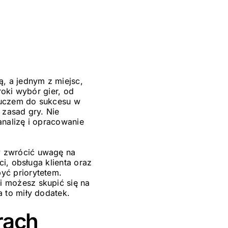
, a jednym z miejsc,
roki wybór gier, od
luczem do sukcesu w
e zasad gry. Nie
analizę i opracowanie
y zwrócić uwagę na
i, obsługa klienta oraz
yć priorytetem.
i możesz skupić się na
 to miły dodatek.
rach