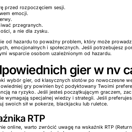
rę przed rozpoczęciem sesji.
ywem emocji.
erwy.
kiwać przegranych.
ości, a nie dla zysku.
enie od hazardu to poważny problem, który może prowad
ch, emocjonalnych i społecznych. Jeśli potrzebujesz pom
cymi wsparcie osobom uzależnionym od hazardu.
powiednich gier w nv c
oki wybór gier, od klasycznych slotów po nowoczesne wer
owiedniej gry powinien być podyktowany Twoimi prefere
ancją na ryzyko. Jeśli jesteś początkującym graczem, zacz
nie wymagają specjalnej wiedzy i strategii. Jeśli preferuje
j swoich sił w pokerze, blackjacku lub ruletce.
aźnika RTP
ie online, warto zwrócić uwagę na wskaźnik RTP (Return