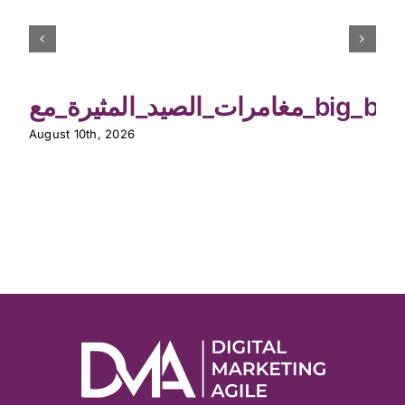
August 10th, 2026