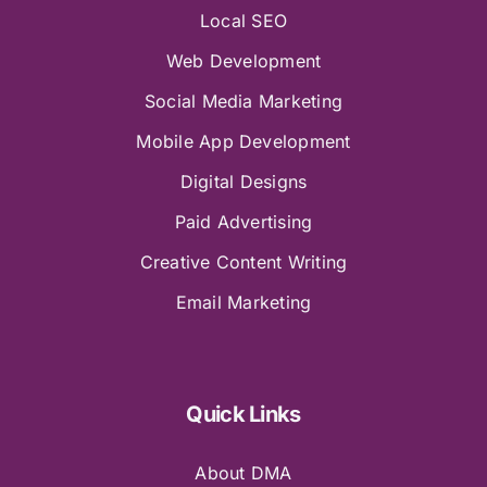
Local SEO
Web Development
Social Media Marketing
Mobile App Development
Digital Designs
Paid Advertising
Creative Content Writing
Email Marketing
Quick Links
About DMA