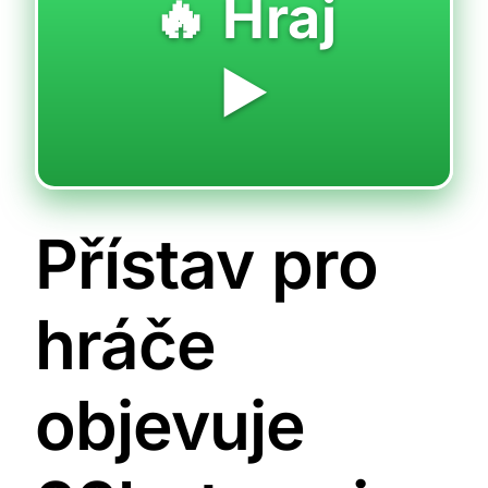
🔥 Hraj
▶️
Přístav pro
hráče
objevuje