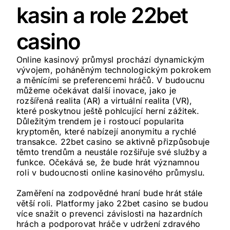
kasin a role 22bet
casino
Online kasinový průmysl prochází dynamickým
vývojem, poháněným technologickým pokrokem
a měnícími se preferencemi hráčů. V budoucnu
můžeme očekávat další inovace, jako je
rozšířená realita (AR) a virtuální realita (VR),
které poskytnou ještě pohlcující herní zážitek.
Důležitým trendem je i rostoucí popularita
kryptoměn, které nabízejí anonymitu a rychlé
transakce. 22bet casino se aktivně přizpůsobuje
těmto trendům a neustále rozšiřuje své služby a
funkce. Očekává se, že bude hrát významnou
roli v budoucnosti online kasinového průmyslu.
Zaměření na zodpovědné hraní bude hrát stále
větší roli. Platformy jako 22bet casino se budou
více snažit o prevenci závislosti na hazardních
hrách a podporovat hráče v udržení zdravého