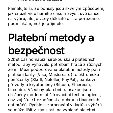
Pamatujte si, že bonusy jsou skvělým způsobem,
jak si užít více herního času a zvýšit své šance
na výhru, ale je vždy důležité číst a porozumět
podmínkám, než je přijmete.
Platební metody a
bezpečnost
22bet casino nabízí širokou škálu platebních
metod, aby vyhovělo potřebám hráčů z různých
zemí. Mezi podporované platební metody patří
platební karty (Visa, Mastercard), elektronické
peněženky (Skrill, Neteller, PayPal), bankovní
převody a kryptoměny (Bitcoin, Ethereum,
Litecoin). Všechny platební transakce jsou
chráněny moderními šifrovacími technologiemi,
což zajišťuje bezpečnost a ochranu finančních
dat hráčů. Rychlost zpracování vkladů a výběrů
se může lišit v závislosti na zvolené platební