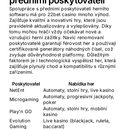
předními poskytovateli
Spolupráce s předními poskytovateli herního
softwaru má pro 22bet casino mnoho výhod.
Zajišťuje kvalitní a inovativní hry, které jsou
pravidelně aktualizovány a vylepšovány. Díky
tomu mohou hráči vždy očekávat nové a
vzrušující herní zážitky. Navíc renomovaní
poskytovatelé garantují férovost her a používají
certifikované generátory náhodných čísel, což
zvyšuje důvěryhodnost platformy. Důležitým
faktorem je i technologická vyspělost her, která
zajišťuje plynulý chod a kompatibilitu s různými
zařízeními.
Poskytovatel
Nabídka her
NetEnt
Automaty, stolní hry, live kasino
Automaty, progresivní jackpoty,
Microgaming
poker
Automaty, stolní hry, mobilní
Play'n GO
kasino
Evolution
Live kasino (blackjack, ruleta,
Gaming
baccarat)