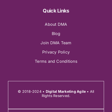
Quick Links
About DMA
Blog
Join DMA Team
Privacy Policy
Terms and Conditions
© 2018-2024 •
Digital Marketing Agile
• All
Rights Reserved.