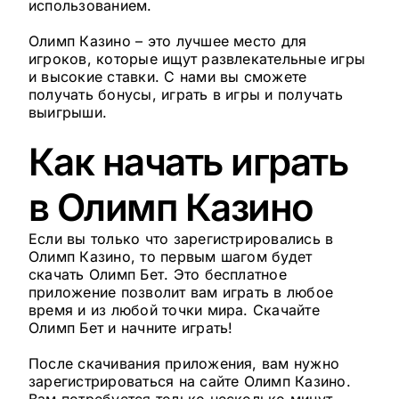
использованием.
Олимп Казино – это лучшее место для
игроков, которые ищут развлекательные игры
и высокие ставки. С нами вы сможете
получать бонусы, играть в игры и получать
выигрыши.
Как начать играть
в Олимп Казино
Если вы только что зарегистрировались в
Олимп Казино, то первым шагом будет
скачать Олимп Бет. Это бесплатное
приложение позволит вам играть в любое
время и из любой точки мира. Скачайте
Олимп Бет и начните играть!
После скачивания приложения, вам нужно
зарегистрироваться на сайте Олимп Казино.