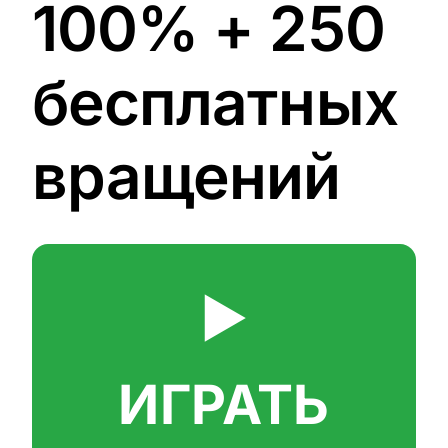
100% + 250
бесплатных
вращений
▶️
ИГРАТЬ