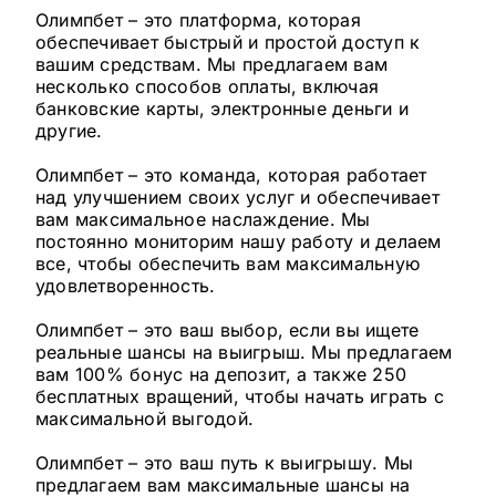
Олимпбет – это платформа, которая
обеспечивает быстрый и простой доступ к
вашим средствам. Мы предлагаем вам
несколько способов оплаты, включая
банковские карты, электронные деньги и
другие.
Олимпбет – это команда, которая работает
над улучшением своих услуг и обеспечивает
вам максимальное наслаждение. Мы
постоянно мониторим нашу работу и делаем
все, чтобы обеспечить вам максимальную
удовлетворенность.
Олимпбет – это ваш выбор, если вы ищете
реальные шансы на выигрыш. Мы предлагаем
вам 100% бонус на депозит, а также 250
бесплатных вращений, чтобы начать играть с
максимальной выгодой.
Олимпбет – это ваш путь к выигрышу. Мы
предлагаем вам максимальные шансы на