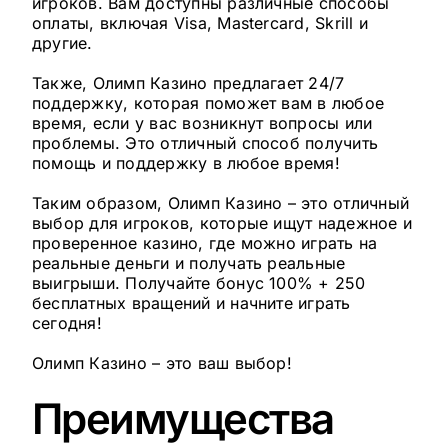
игроков. Вам доступны различные способы
оплаты, включая Visa, Mastercard, Skrill и
другие.
Также, Олимп Казино предлагает 24/7
поддержку, которая поможет вам в любое
время, если у вас возникнут вопросы или
проблемы. Это отличный способ получить
помощь и поддержку в любое время!
Таким образом, Олимп Казино – это отличный
выбор для игроков, которые ищут надежное и
проверенное казино, где можно играть на
реальные деньги и получать реальные
выигрыши. Получайте бонус 100% + 250
бесплатных вращений и начните играть
сегодня!
Олимп Казино – это ваш выбор!
Преимущества